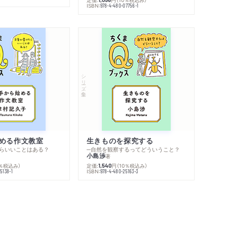
ISBN:
978-4-480-07756-1
シリーズ・全集
める作文教室
生きものを探究する
らいいことはある？
─自然を観察するってどういうこと？
小島渉
著
0％税込み）
定価:
円
（10％税込み）
1,540
ISBN:
5138-1
978-4-480-25163-3