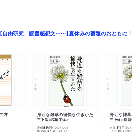
【自由研究、読書感想文……】夏休みの宿題のおともに
ちくま文庫
ちくま文庫
て方
身近な雑草の愉快な生きかた
身近な雑草
三上修
稲垣栄洋
三上修
稲垣
著
著
著
定価:
円
（10％税込み）
定価:
円
（10
814
814
ISBN:
ISBN:
978-4-480-42819-6
978-4-480-