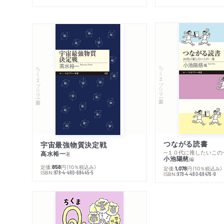
ちくまプリマー新書
ちくまプリマー新書
つながる読書
宇宙最強物質決定戦
─１０代に推したいこの
高水裕一
著
小池陽慈
編
定価:
円
（10％税込み）
858
定価:
円
（10％税込み）
1,078
ISBN:
978-4-480-68445-5
ISBN:
978-4-480-68476-9