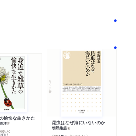
！
ちくま新書
の愉快な生きかた
昆虫はなぜ海にいないのか
栄洋
著
朝野維起
著
％税込み）
42819-6
定価:
円
（10％税込み）
1,056