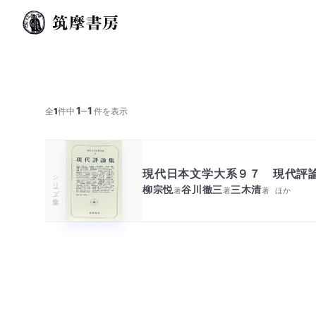
1
1
─
全
1
件中
件を表示
現代日本文学大系９７ 現代評
シリーズ・全集
柳宗悦
谷川徹三
三木清
著
著
著
ほか