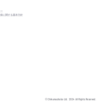
シー
確保に関する基本方針
© Chikumashobo Ltd.
2024
All Rights Reserved.