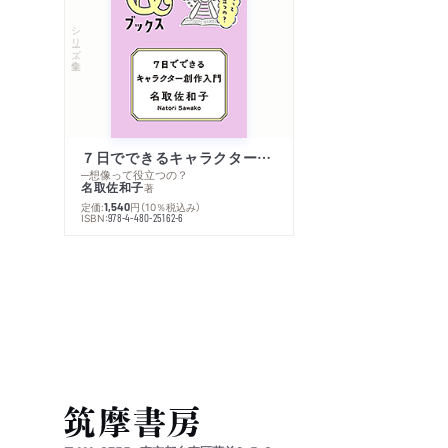
シリーズ・全集
７日でできるキャラクター創作入門
─想像って役立つの？
名取佐和子
著
定価:
円
（10％税込み）
1,540
ISBN:
978-4-480-25162-6