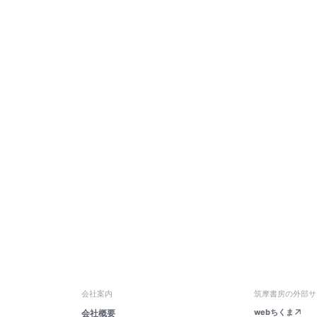
会社案内
筑摩書房の外部サ
webちくま
会社概要