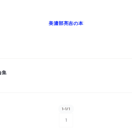
美濃部亮吉
の本
論集
1-1/1
1