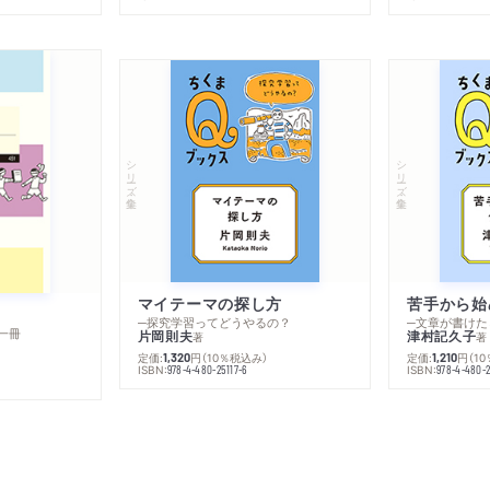
シリーズ・全集
シリーズ・全集
マイテーマの探し方
苦手から始
─探究学習ってどうやるの？
─文章が書けた
一冊
片岡則夫
津村記久子
著
著
定価:
円
（10％税込み）
定価:
円
（1
1,320
1,210
ISBN:
ISBN:
978-4-480-25117-6
978-4-480-2