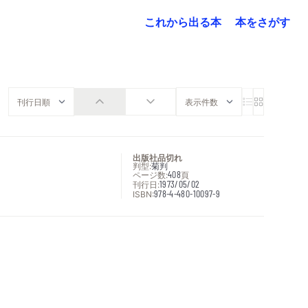
これから出る本
本をさがす
出版社品切れ
判型:
菊判
ページ数:
408
頁
刊行日:
1973/05/02
ISBN:
978-4-480-10097-9
次へ