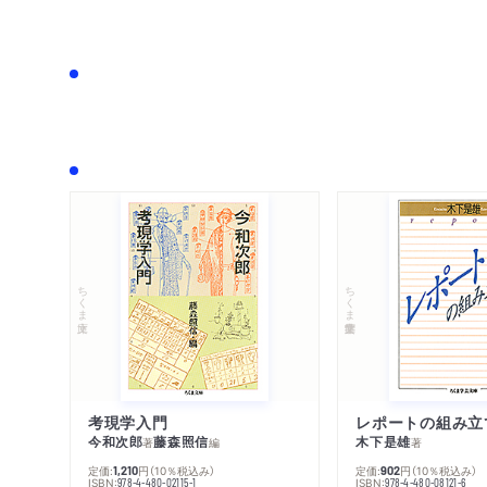
ちくま文庫
ちくま学芸文庫
考現学入門
レポートの組み立
今和次郎
藤森照信
木下是雄
著
編
著
定価:
円
（10％税込み）
定価:
円
（10％税込み）
1,210
902
ISBN:
ISBN:
978-4-480-02115-1
978-4-480-08121-6