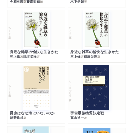
今和次郎
藤森照信
木下是雄
著
編
著
ちくま文庫
ちくま文庫
身近な雑草の愉快な生きかた
身近な雑草の愉快な生きかた
三上修
稲垣栄洋
三上修
稲垣栄洋
著
著
著
著
ちくまプリマー新書
ちくま新書
昆虫はなぜ海にいないのか
宇宙最強物質決定戦
朝野維起
高水裕一
著
著