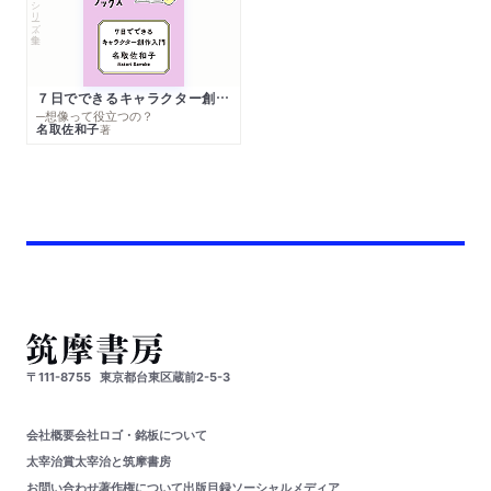
シリーズ・全集
７日でできるキャラクター創作入門
─想像って役立つの？
名取佐和子
著
〒111-8755
東京都台東区蔵前2-5-3
会社概要
会社ロゴ・銘板について
太宰治賞
太宰治と筑摩書房
お問い合わせ
著作権について
出版目録
ソーシャルメディア