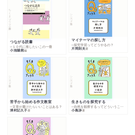
ちくまプリマー新書
シリーズ・全集
マイテーマの探し方
つながる読書
─探究学習ってどうやるの？
─１０代に推したいこの一冊
片岡則夫
著
小池陽慈
編
シリーズ・全集
シリーズ・全集
苦手から始める作文教室
生きものを探究する
─文章が書けたらいいことはある？
─自然を観察するってどういうこと？
津村記久子
小島渉
著
著