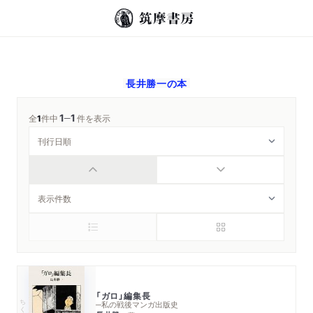
長井勝一
の本
1
1
─
全
1
件中
件を表示
「ガロ」編集長
ちくま文庫
─私の戦後マンガ出版史