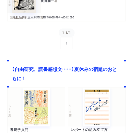
長井勝一
著
出版社品切れ
文庫判
336
頁
1987/09/29
978-4-480-02159-5
1-1/1
1
次へ
【自由研究、読書感想文……】夏休みの宿題のおと
もに！
ちくま文庫
ちくま学芸文庫
考現学入門
レポートの組み立て方