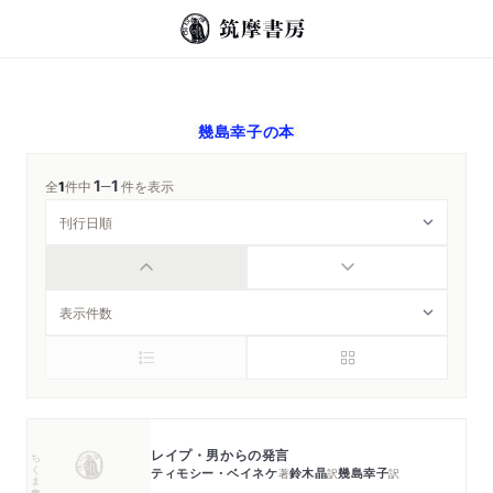
幾島幸子
の本
1
1
─
全
1
件中
件を表示
レイプ・男からの発言
ちくま文庫
ティモシー・ベイネケ
鈴木晶
幾島幸子
著
訳
訳