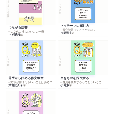
ちくまプリマー新書
シリーズ・全集
マイテーマの探し方
つながる読書
─探究学習ってどうやるの？
─１０代に推したいこの一冊
片岡則夫
著
小池陽慈
編
シリーズ・全集
シリーズ・全集
苦手から始める作文教室
生きものを探究する
─文章が書けたらいいことはある？
─自然を観察するってどういうこと？
津村記久子
小島渉
著
著
シリーズ・全集