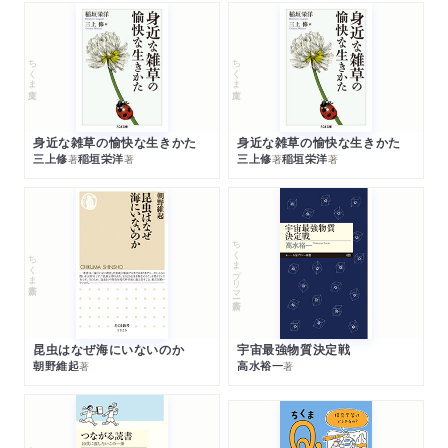
ちくま文庫
ちくま文庫
身近な雑草の愉快な生きかた
身近な雑草の愉快な生きかた
三上修
稲垣栄洋
三上修
稲垣栄洋
著
著
著
著
ちくまプリマー新書
ちくま新書
昆虫はなぜ海にいないのか
宇宙最強物質決定戦
朝野維起
高水裕一
著
著