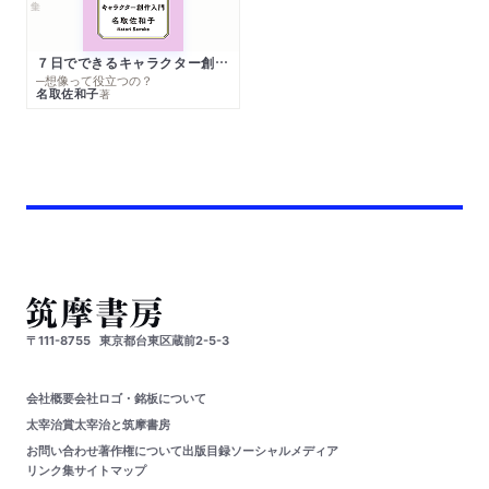
７日でできるキャラクター創作入門
─想像って役立つの？
名取佐和子
著
〒111-8755
東京都台東区蔵前2-5-3
会社概要
会社ロゴ・銘板について
太宰治賞
太宰治と筑摩書房
お問い合わせ
著作権について
出版目録
ソーシャルメディア
リンク集
サイトマップ