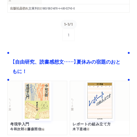
出版社品切れ
文庫判
0
頁
1993/06/24
978-4-480-02745-0
1-1/1
1
次へ
【自由研究、読書感想文……】夏休みの宿題のおと
もに！
ちくま文庫
ちくま学芸文庫
考現学入門
レポートの組み立て方
今和次郎
藤森照信
木下是雄
著
編
著