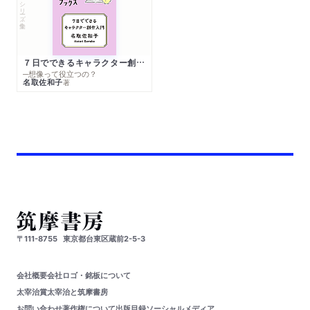
シリーズ・全集
７日でできるキャラクター創作入門
─想像って役立つの？
名取佐和子
著
〒111-8755
東京都台東区蔵前2-5-3
会社概要
会社ロゴ・銘板について
太宰治賞
太宰治と筑摩書房
お問い合わせ
著作権について
出版目録
ソーシャルメディア