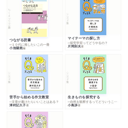
ちくまプリマー新書
シリーズ・全集
マイテーマの探し方
つながる読書
─探究学習ってどうやるの？
─１０代に推したいこの一冊
片岡則夫
著
小池陽慈
編
シリーズ・全集
シリーズ・全集
苦手から始める作文教室
生きものを探究する
─文章が書けたらいいことはある？
─自然を観察するってどういうこと？
津村記久子
小島渉
著
著