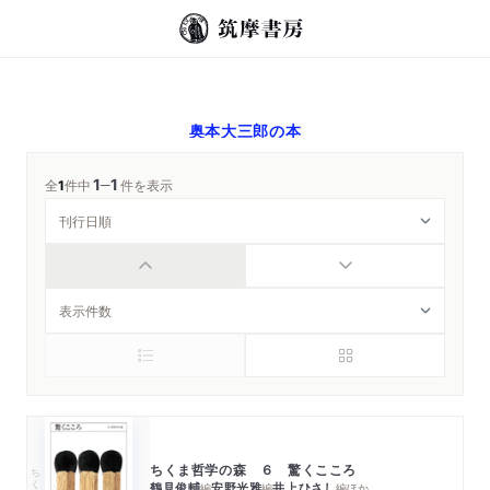
奥本大三郎
の本
1
1
─
全
1
件中
件を表示
ちくま哲学の森 ６ 驚くこころ
ちくま文庫
鶴見俊輔
安野光雅
井上ひさし
編
編
編
ほか