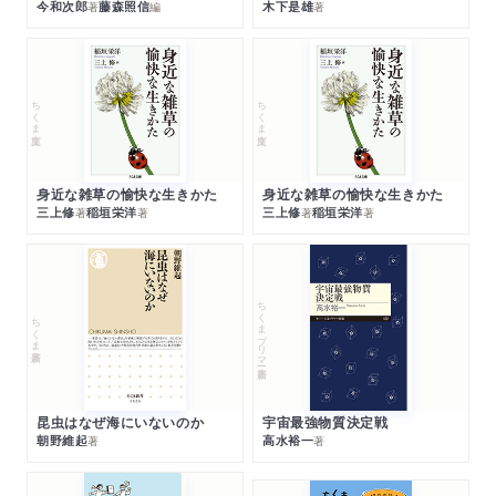
今和次郎
藤森照信
木下是雄
著
編
著
ちくま文庫
ちくま文庫
身近な雑草の愉快な生きかた
身近な雑草の愉快な生きかた
三上修
稲垣栄洋
三上修
稲垣栄洋
著
著
著
著
ちくまプリマー新書
ちくま新書
昆虫はなぜ海にいないのか
宇宙最強物質決定戦
朝野維起
高水裕一
著
著