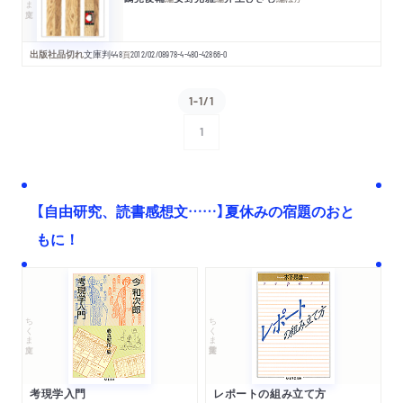
出版社品切れ
文庫判
448
頁
2012/02/08
978-4-480-42866-0
1-1/1
1
次へ
【自由研究、読書感想文……】夏休みの宿題のおと
もに！
ちくま文庫
ちくま学芸文庫
考現学入門
レポートの組み立て方