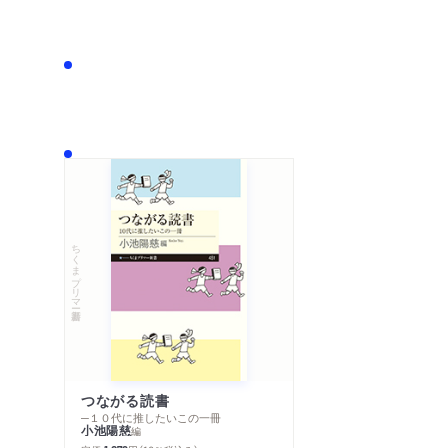
ちくまプリマー新書
つながる読書
─１０代に推したいこの一冊
小池陽慈
編