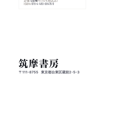
定価:
円
（10％税込み）
1,078
ISBN:
978-4-480-68476-9
〒111-8755
東京都台東区蔵前2-5-3