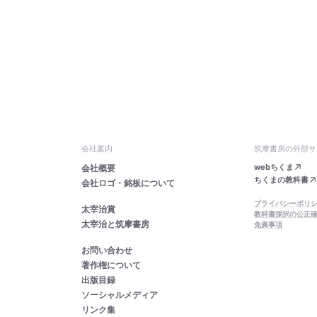
会社案内
筑摩書房の外部サ
webちくま
会社概要
ちくまの教科書
会社ロゴ・銘板について
プライバシーポリ
太宰治賞
教科書採択の公正
太宰治と筑摩書房
免責事項
お問い合わせ
著作権について
出版目録
ソーシャルメディア
リンク集