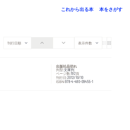
これから出る本
本をさがす
出版社品切れ
判型:
文庫判
ページ数:
192
頁
刊行日:
2012/10/10
ISBN:
978-4-480-09455-1
次へ