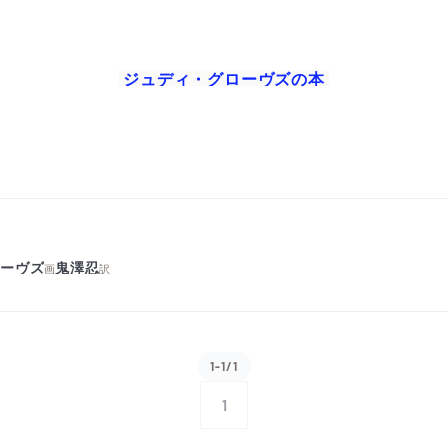
ジュディ・グローヴズ
の本
ローヴズ
鬼澤忍
画
訳
1-1/1
1