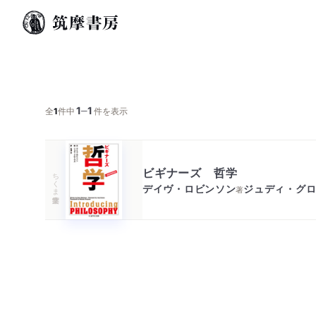
1
1
─
全
1
件中
件を表示
ビギナーズ 哲学
ちくま学芸文庫
デイヴ・ロビンソン
ジュディ・グ
著