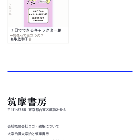
シリーズ・全集
７日でできるキャラクター創作入門
─想像って役立つの？
名取佐和子
著
〒111-8755
東京都台東区蔵前2-5-3
会社概要
会社ロゴ・銘板について
太宰治賞
太宰治と筑摩書房