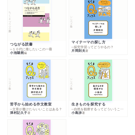
ちくまプリマー新書
シリーズ・全集
マイテーマの探し方
つながる読書
─探究学習ってどうやるの？
─１０代に推したいこの一冊
片岡則夫
著
小池陽慈
編
シリーズ・全集
シリーズ・全集
苦手から始める作文教室
生きものを探究する
─文章が書けたらいいことはある？
─自然を観察するってどういうこと？
津村記久子
小島渉
著
著