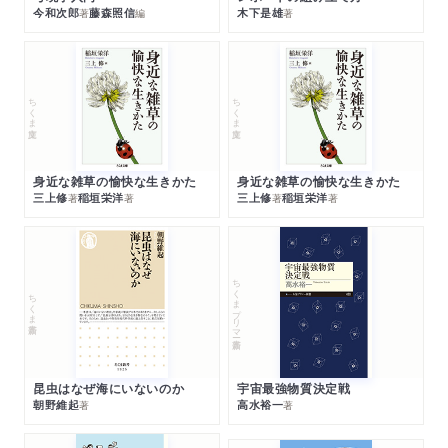
今和次郎
藤森照信
木下是雄
著
編
著
ちくま文庫
ちくま文庫
身近な雑草の愉快な生きかた
身近な雑草の愉快な生きかた
三上修
稲垣栄洋
三上修
稲垣栄洋
著
著
著
著
ちくまプリマー新書
ちくま新書
昆虫はなぜ海にいないのか
宇宙最強物質決定戦
朝野維起
高水裕一
著
著