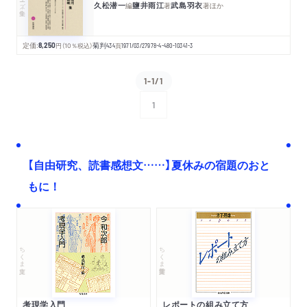
久松潜一
鹽井雨江
武島羽衣
編
著
著
ほか
定価:
8,250
円
（10％税込）
菊判
434
頁
1971/03/27
978-4-480-10341-3
1-1/1
1
次へ
【自由研究、読書感想文……】夏休みの宿題のおと
もに！
ちくま文庫
ちくま学芸文庫
考現学入門
レポートの組み立て方