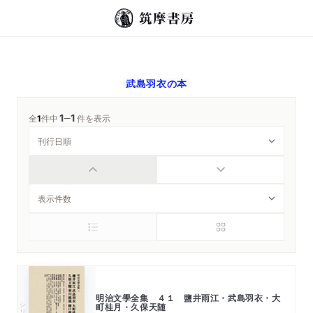
武島羽衣
の本
1
1
─
全
1
件中
件を表示
明治文學全集 ４１ 鹽井雨江・武島羽衣・大
シリーズ・全集
町桂月・久保天随