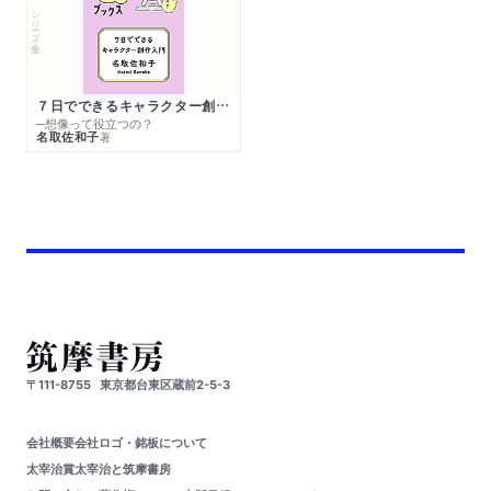
シリーズ・全集
７日でできるキャラクター創作入門
─想像って役立つの？
名取佐和子
著
〒111-8755
東京都台東区蔵前2-5-3
会社概要
会社ロゴ・銘板について
太宰治賞
太宰治と筑摩書房