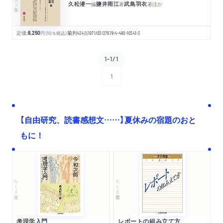
久松潜一
鹽井雨江
武島羽衣
編
著
著
ほか
定価:
8,250
円
（10％税込）
菊判
434
頁
1971/03/27
978-4-480-10341-3
1-1/1
1
次へ
【自由研究、読書感想文……】夏休みの宿題のおと
もに！
ちくま文庫
ちくま学芸文庫
考現学入門
レポートの組み立て方