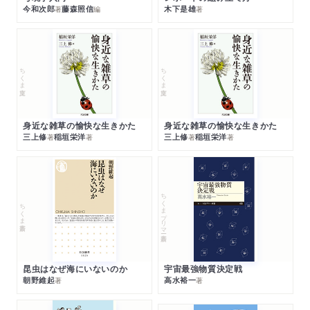
今和次郎
藤森照信
木下是雄
著
編
著
ちくま文庫
ちくま文庫
身近な雑草の愉快な生きかた
身近な雑草の愉快な生きかた
三上修
稲垣栄洋
三上修
稲垣栄洋
著
著
著
著
ちくまプリマー新書
ちくま新書
昆虫はなぜ海にいないのか
宇宙最強物質決定戦
朝野維起
高水裕一
著
著