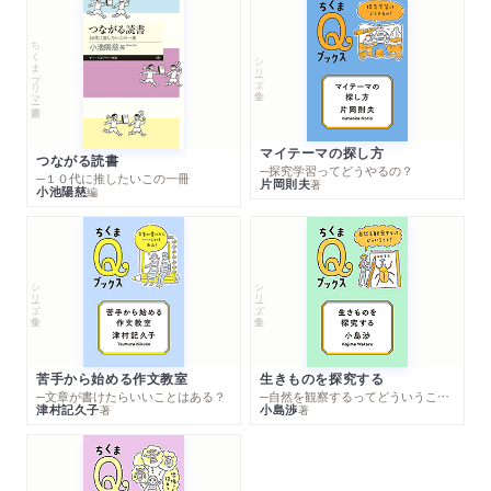
ちくまプリマー新書
シリーズ・全集
マイテーマの探し方
つながる読書
─探究学習ってどうやるの？
─１０代に推したいこの一冊
片岡則夫
著
小池陽慈
編
シリーズ・全集
シリーズ・全集
苦手から始める作文教室
生きものを探究する
─文章が書けたらいいことはある？
─自然を観察するってどういうこと？
津村記久子
小島渉
著
著