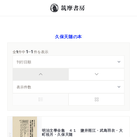
久保天随
の本
1
1
─
全
1
件中
件を表示
明治文學全集 ４１ 鹽井雨江・武島羽衣・大
シリーズ・全集
町桂月・久保天随