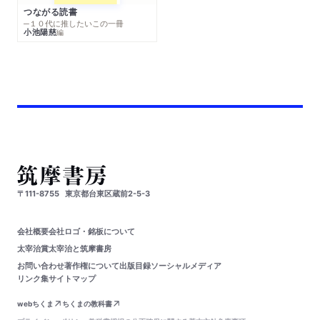
つながる読書
─１０代に推したいこの一冊
小池陽慈
編
〒111-8755
東京都台東区蔵前2-5-3
会社概要
会社ロゴ・銘板について
太宰治賞
太宰治と筑摩書房
お問い合わせ
著作権について
出版目録
ソーシャルメディア
リンク集
サイトマップ
webちくま
ちくまの教科書