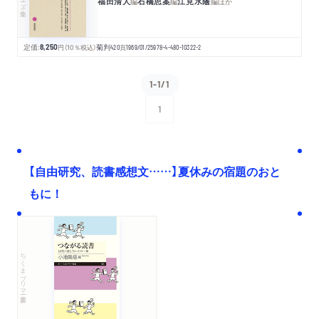
福田清人
石橋思案
江見水蔭
編
編
編
ほか
定価:
8,250
円
（10％税込）
菊判
420
頁
1969/01/25
978-4-480-10322-2
1-1/1
1
次へ
【自由研究、読書感想文……】夏休みの宿題のおと
もに！
ちくまプリマー新書