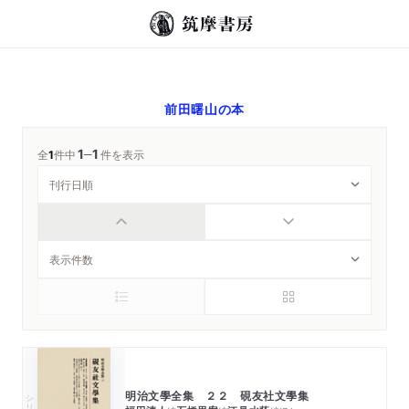
前田曙山
の本
1
1
─
全
1
件中
件を表示
明治文學全集 ２２ 硯友社文學集
シリーズ・全集