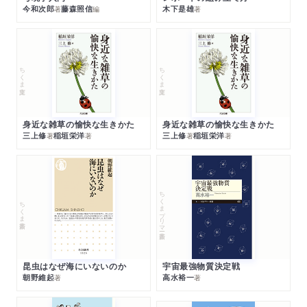
今和次郎
藤森照信
木下是雄
著
編
著
ちくま文庫
ちくま文庫
身近な雑草の愉快な生きかた
身近な雑草の愉快な生きかた
三上修
稲垣栄洋
三上修
稲垣栄洋
著
著
著
著
ちくまプリマー新書
ちくま新書
昆虫はなぜ海にいないのか
宇宙最強物質決定戦
朝野維起
高水裕一
著
著