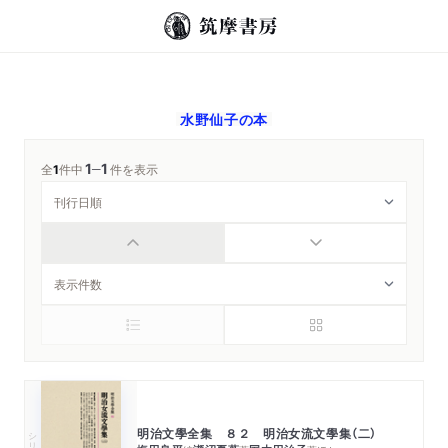
水野仙子
の本
1
1
─
全
1
件中
件を表示
明治文學全集 ８２ 明治女流文學集（二）
シリーズ・全集