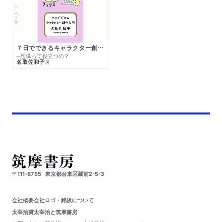
シリーズ・全集
７日でできるキャラクター創作入門
─想像って役立つの？
名取佐和子
著
〒111-8755
東京都台東区蔵前2-5-3
会社概要
会社ロゴ・銘板について
太宰治賞
太宰治と筑摩書房