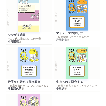
ちくまプリマー新書
シリーズ・全集
マイテーマの探し方
つながる読書
─探究学習ってどうやるの？
─１０代に推したいこの一冊
片岡則夫
著
小池陽慈
編
シリーズ・全集
シリーズ・全集
苦手から始める作文教室
生きものを探究する
─文章が書けたらいいことはある？
─自然を観察するってどういうこと？
津村記久子
小島渉
著
著