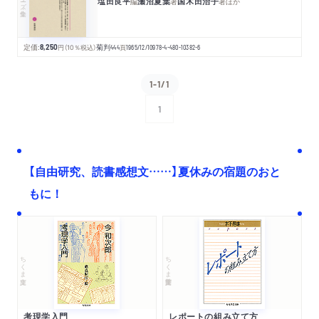
塩田良平
瀬沼夏葉
国木田治子
編
著
著
ほか
定価:
8,250
円
（10％税込）
菊判
444
頁
1965/12/10
978-4-480-10382-6
1-1/1
1
次へ
【自由研究、読書感想文……】夏休みの宿題のおと
もに！
ちくま文庫
ちくま学芸文庫
考現学入門
レポートの組み立て方