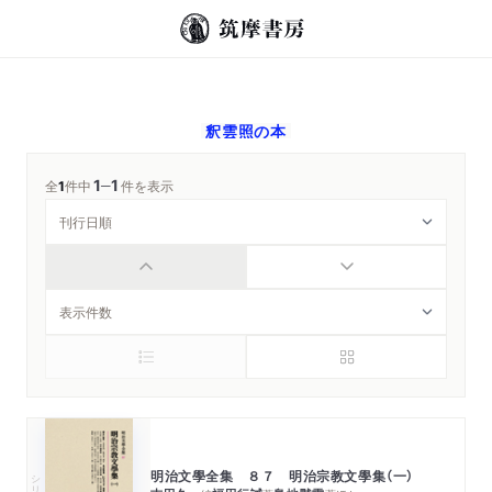
釈雲照
の本
1
1
─
全
1
件中
件を表示
明治文學全集 ８７ 明治宗教文學集（一）
シリーズ・全集