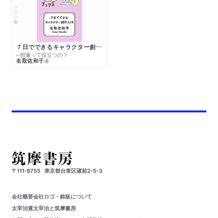
シリーズ・全集
７日でできるキャラクター創作入門
─想像って役立つの？
名取佐和子
著
〒111-8755
東京都台東区蔵前2-5-3
会社概要
会社ロゴ・銘板について
太宰治賞
太宰治と筑摩書房