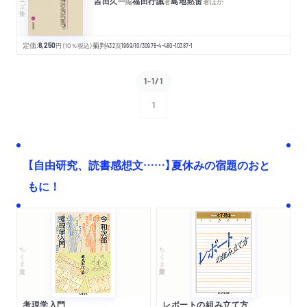
吉田久一
福田行誡
島地黙雷
編
著
著
ほか
定価:
8,250
円
（10％税込）
菊判
432
頁
1969/10/30
978-4-480-10387-1
1-1/1
1
次へ
【自由研究、読書感想文……】夏休みの宿題のおと
もに！
ちくま文庫
ちくま学芸文庫
考現学入門
レポートの組み立て方