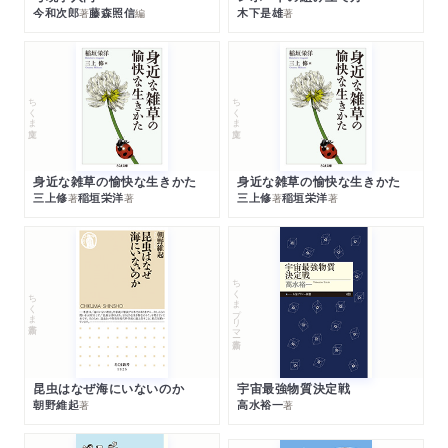
今和次郎
藤森照信
木下是雄
著
編
著
ちくま文庫
ちくま文庫
身近な雑草の愉快な生きかた
身近な雑草の愉快な生きかた
三上修
稲垣栄洋
三上修
稲垣栄洋
著
著
著
著
ちくまプリマー新書
ちくま新書
昆虫はなぜ海にいないのか
宇宙最強物質決定戦
朝野維起
高水裕一
著
著