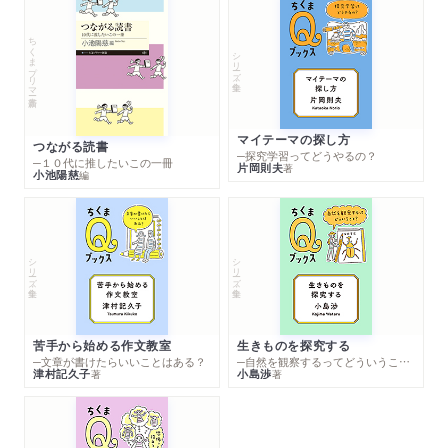
ちくまプリマー新書
シリーズ・全集
マイテーマの探し方
つながる読書
─探究学習ってどうやるの？
─１０代に推したいこの一冊
片岡則夫
著
小池陽慈
編
シリーズ・全集
シリーズ・全集
苦手から始める作文教室
生きものを探究する
─文章が書けたらいいことはある？
─自然を観察するってどういうこと？
津村記久子
小島渉
著
著