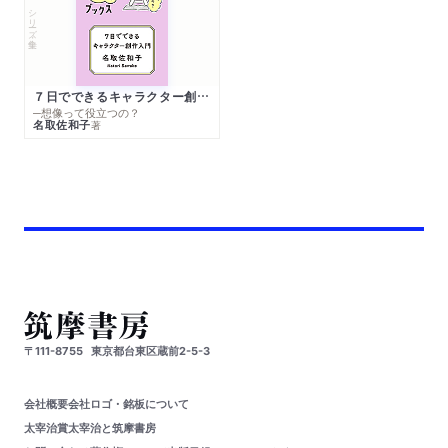
シリーズ・全集
７日でできるキャラクター創作入門
─想像って役立つの？
名取佐和子
著
〒111-8755
東京都台東区蔵前2-5-3
会社概要
会社ロゴ・銘板について
太宰治賞
太宰治と筑摩書房