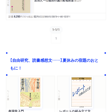
吉田久一
福田行誡
島地黙雷
編
著
著
ほか
定価:
8,250
円
（10％税込）
菊判
432
頁
1969/10/30
978-4-480-10387-1
1-1/1
1
次へ
【自由研究、読書感想文……】夏休みの宿題のおと
もに！
ちくま文庫
ちくま学芸文庫
考現学入門
レポートの組み立て方