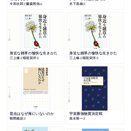
今和次郎
藤森照信
木下是雄
著
編
著
ちくま文庫
ちくま文庫
身近な雑草の愉快な生きかた
身近な雑草の愉快な生きかた
三上修
稲垣栄洋
三上修
稲垣栄洋
著
著
著
著
ちくまプリマー新書
ちくま新書
昆虫はなぜ海にいないのか
宇宙最強物質決定戦
朝野維起
高水裕一
著
著