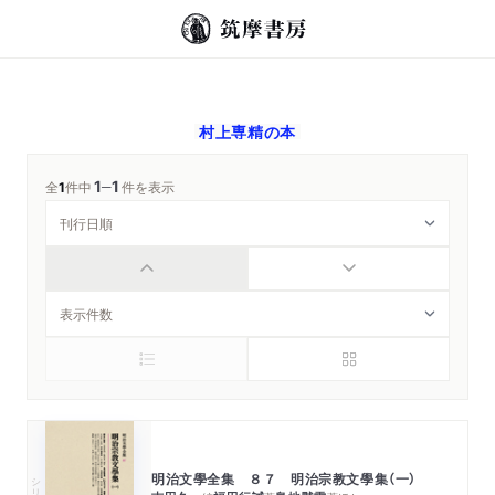
村上専精
の本
1
1
─
全
1
件中
件を表示
明治文學全集 ８７ 明治宗教文學集（一）
シリーズ・全集