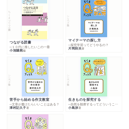
ちくまプリマー新書
シリーズ・全集
マイテーマの探し方
つながる読書
─探究学習ってどうやるの？
─１０代に推したいこの一冊
片岡則夫
著
小池陽慈
編
シリーズ・全集
シリーズ・全集
苦手から始める作文教室
生きものを探究する
─文章が書けたらいいことはある？
─自然を観察するってどういうこと？
津村記久子
小島渉
著
著