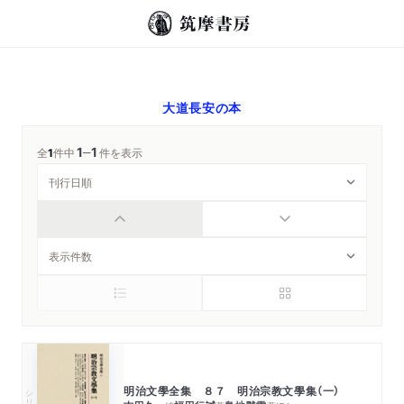
大道長安
の本
1
1
─
全
1
件中
件を表示
明治文學全集 ８７ 明治宗教文學集（一）
シリーズ・全集