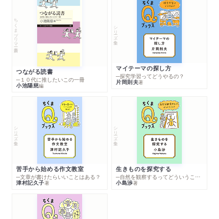
ちくまプリマー新書
シリーズ・全集
マイテーマの探し方
つながる読書
─探究学習ってどうやるの？
─１０代に推したいこの一冊
片岡則夫
著
小池陽慈
編
シリーズ・全集
シリーズ・全集
苦手から始める作文教室
生きものを探究する
─文章が書けたらいいことはある？
─自然を観察するってどういうこと？
津村記久子
小島渉
著
著