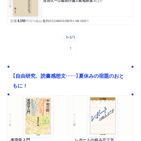
吉田久一
福田行誡
島地黙雷
編
著
著
ほか
定価:
8,250
円
（10％税込）
菊判
432
頁
1969/10/30
978-4-480-10387-1
1-1/1
1
次へ
【自由研究、読書感想文……】夏休みの宿題のおと
もに！
ちくま文庫
ちくま学芸文庫
考現学入門
レポートの組み立て方