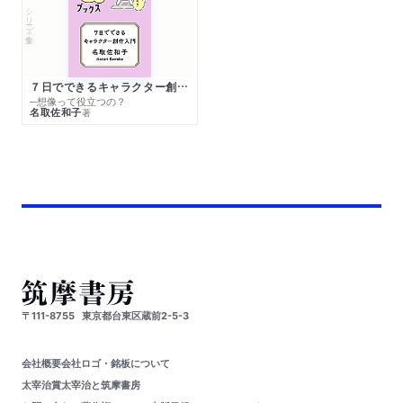
シリーズ・全集
７日でできるキャラクター創作入門
─想像って役立つの？
名取佐和子
著
〒111-8755
東京都台東区蔵前2-5-3
会社概要
会社ロゴ・銘板について
太宰治賞
太宰治と筑摩書房