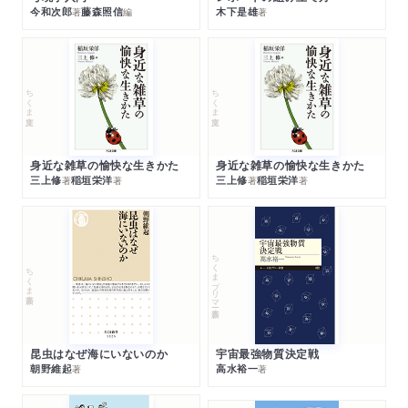
今和次郎
藤森照信
木下是雄
著
編
著
ちくま文庫
ちくま文庫
身近な雑草の愉快な生きかた
身近な雑草の愉快な生きかた
三上修
稲垣栄洋
三上修
稲垣栄洋
著
著
著
著
ちくまプリマー新書
ちくま新書
昆虫はなぜ海にいないのか
宇宙最強物質決定戦
朝野維起
高水裕一
著
著