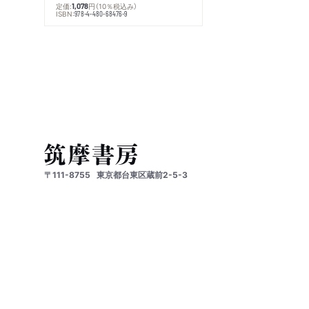
定価:
円
（10％税込み）
1,078
ISBN:
978-4-480-68476-9
〒111-8755
東京都台東区蔵前2-5-3