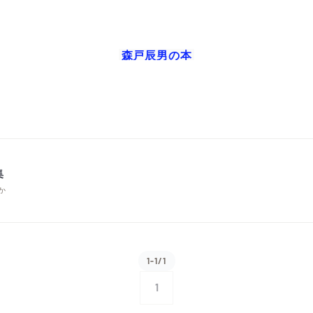
森戸辰男
の本
集
か
1-1/1
1