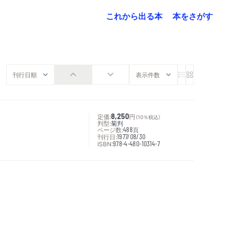
これから出る本
本をさがす
定価:
8,250
円
（10％税込）
判型:
菊判
ページ数:
488
頁
刊行日:
1977/08/30
ISBN:
978-4-480-10314-7
次へ