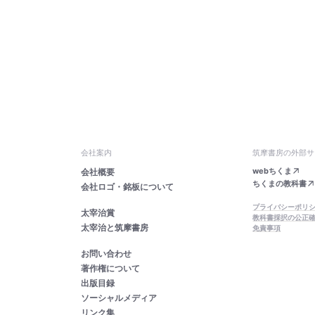
会社案内
筑摩書房の外部サ
webちくま
会社概要
ちくまの教科書
会社ロゴ・銘板について
プライバシーポリ
太宰治賞
教科書採択の公正
太宰治と筑摩書房
免責事項
お問い合わせ
著作権について
出版目録
ソーシャルメディア
リンク集