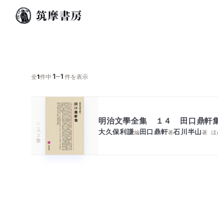
1
1
─
全
1
件中
件を表示
明治文學全集 １４ 田口鼎軒
シリーズ・全集
大久保利謙
田口鼎軒
石川半山
編
著
著
ほ