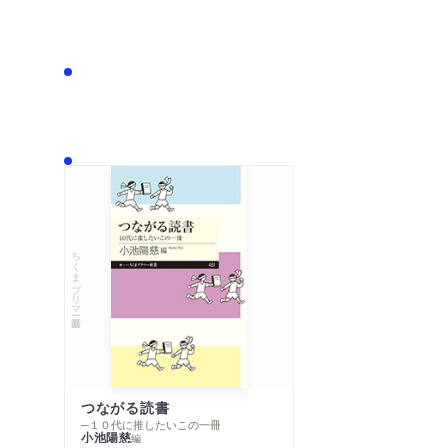
ちくまプリマー新書
つながる読書
─１０代に推したいこの一冊
小池陽慈
編