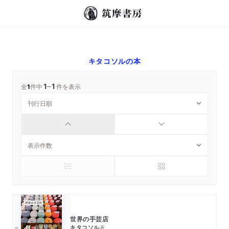
キタコソル
の本
1
1
─
全
1
件中
件を表示
世界の手芸店
キタコソル
著