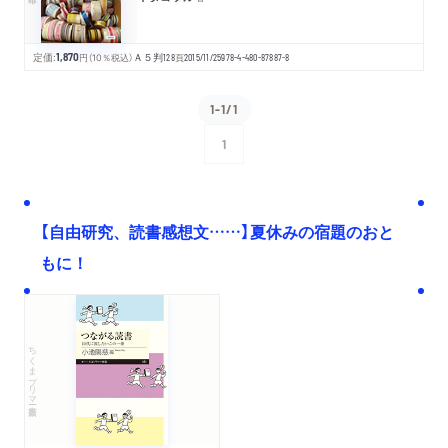
定価:
1,870
円
（10％税込）
Ａ５判
128
頁
2015/11/25
978-4-480-87887-8
1-1/1
1
次へ
【自由研究、読書感想文……】夏休みの宿題のおと
もに！
ちくまプリマー新書