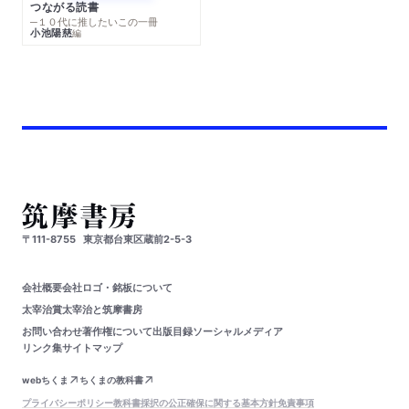
つながる読書
─１０代に推したいこの一冊
小池陽慈
編
〒111-8755
東京都台東区蔵前2-5-3
会社概要
会社ロゴ・銘板について
太宰治賞
太宰治と筑摩書房
お問い合わせ
著作権について
出版目録
ソーシャルメディア
リンク集
サイトマップ
webちくま
ちくまの教科書
プライバシーポリシー
教科書採択の公正確保に関する基本方針
免責事項