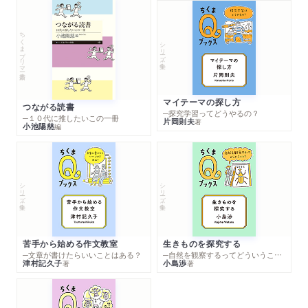
ちくまプリマー新書
シリーズ・全集
マイテーマの探し方
つながる読書
─探究学習ってどうやるの？
─１０代に推したいこの一冊
片岡則夫
著
小池陽慈
編
シリーズ・全集
シリーズ・全集
苦手から始める作文教室
生きものを探究する
─文章が書けたらいいことはある？
─自然を観察するってどういうこと？
津村記久子
小島渉
著
著