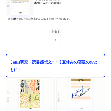
本間正人
山内太地
著
著
定価:
858
円
（10％税込）
新書判
224
頁
2016/10/05
978-4-480-06918-4
1-1/1
1
次へ
【自由研究、読書感想文……】夏休みの宿題のおと
もに！
ちくま文庫
ちくま学芸文庫