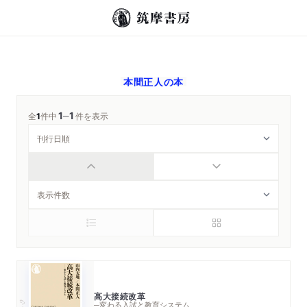
本間正人
の本
1
1
─
全
1
件中
件を表示
高大接続改革
ちくま新書
─変わる入試と教育システム