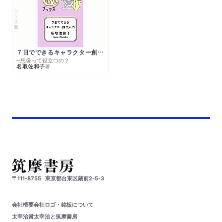
シリーズ・全集
７日でできるキャラクター創作入門
─想像って役立つの？
名取佐和子
著
〒111-8755
東京都台東区蔵前2-5-3
会社概要
会社ロゴ・銘板について
太宰治賞
太宰治と筑摩書房