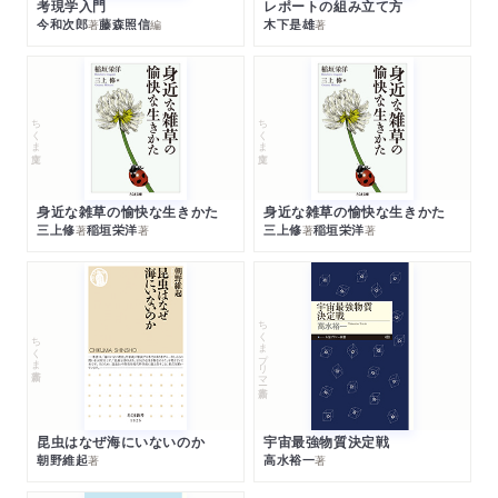
考現学入門
レポートの組み立て方
今和次郎
藤森照信
木下是雄
著
編
著
ちくま文庫
ちくま文庫
身近な雑草の愉快な生きかた
身近な雑草の愉快な生きかた
三上修
稲垣栄洋
三上修
稲垣栄洋
著
著
著
著
ちくまプリマー新書
ちくま新書
昆虫はなぜ海にいないのか
宇宙最強物質決定戦
朝野維起
高水裕一
著
著