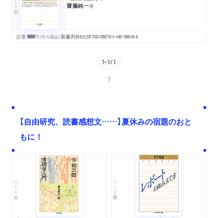
齋藤純一
著
定価:
968
円
（10％税込）
新書判
288
頁
2017/03/06
978-4-480-06949-8
1-1/1
1
次へ
【自由研究、読書感想文……】夏休みの宿題のおと
もに！
ちくま文庫
ちくま学芸文庫