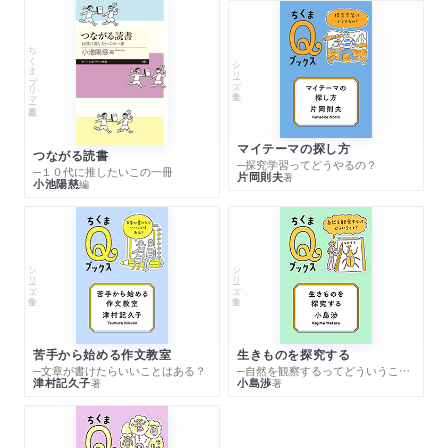
ちくまプリマー新書
シリーズ・全集
マイテーマの探し方
つながる読書
─探究学習ってどうやるの？
─１０代に推したいこの一冊
片岡則夫
著
小池陽慈
編
シリーズ・全集
シリーズ・全集
苦手から始める作文教室
生きものを探究する
─文章が書けたらいいことはある？
─自然を観察するってどういうこと？
津村記久子
小島渉
著
著