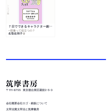
シリーズ・全集
７日でできるキャラクター創作入門
─想像って役立つの？
名取佐和子
著
〒111-8755
東京都台東区蔵前2-5-3
会社概要
会社ロゴ・銘板について
太宰治賞
太宰治と筑摩書房