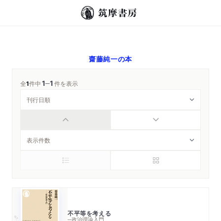
齋藤純一
の本
1
1
─
全
1
件中
件を表示
不平等を考える
ちくま新書
─政治理論入門