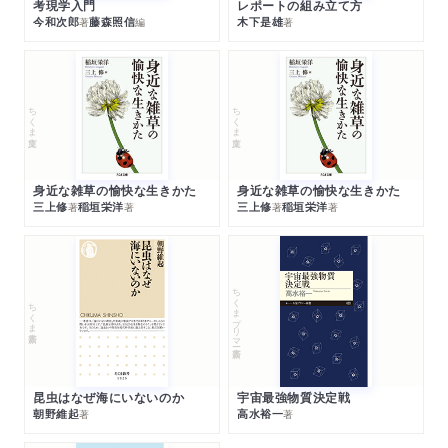
考現学入門
レポートの組み立て方
今和次郎
藤森照信
木下是雄
著
編
著
ちくま文庫
ちくま文庫
身近な雑草の愉快な生きかた
身近な雑草の愉快な生きかた
三上修
稲垣栄洋
三上修
稲垣栄洋
著
著
著
著
ちくまプリマー新書
ちくま新書
昆虫はなぜ海にいないのか
宇宙最強物質決定戦
朝野維起
高水裕一
著
著