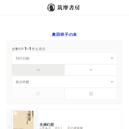
奥田祥子
の本
1
1
─
全
1
件中
件を表示
夫婦幻想
ちくま新書
─子あり、子なし、子の成長後