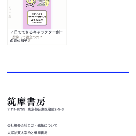
シリーズ・全集
７日でできるキャラクター創作入門
─想像って役立つの？
名取佐和子
著
〒111-8755
東京都台東区蔵前2-5-3
会社概要
会社ロゴ・銘板について
太宰治賞
太宰治と筑摩書房