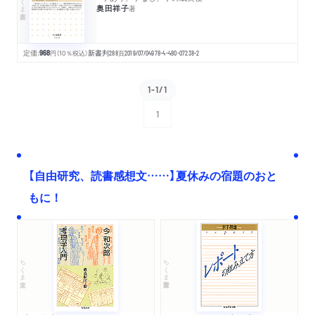
奥田祥子
著
定価:
968
円
（10％税込）
新書判
288
頁
2019/07/04
978-4-480-07238-2
1-1/1
1
次へ
【自由研究、読書感想文……】夏休みの宿題のおと
もに！
ちくま文庫
ちくま学芸文庫