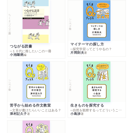
ちくまプリマー新書
シリーズ・全集
マイテーマの探し方
つながる読書
─探究学習ってどうやるの？
─１０代に推したいこの一冊
片岡則夫
著
小池陽慈
編
シリーズ・全集
シリーズ・全集
苦手から始める作文教室
生きものを探究する
─文章が書けたらいいことはある？
─自然を観察するってどういうこと？
津村記久子
小島渉
著
著