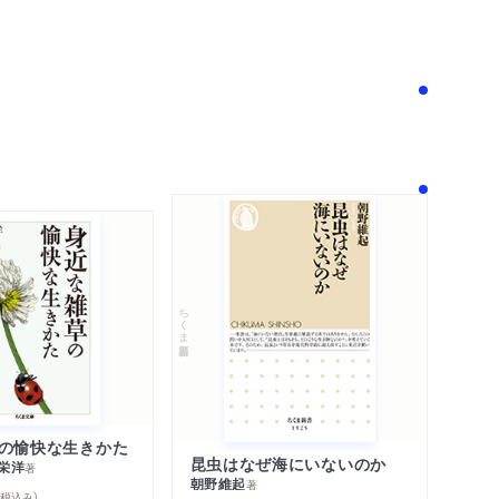
！
ちくま新書
の愉快な生きかた
昆虫はなぜ海にいないのか
栄洋
著
朝野維起
著
％税込み）