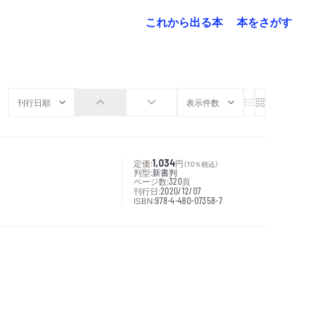
これから出る本
本をさがす
定価:
1,034
円
（10％税込）
判型:
新書判
ページ数:
320
頁
刊行日:
2020/12/07
ISBN:
978-4-480-07358-7
次へ