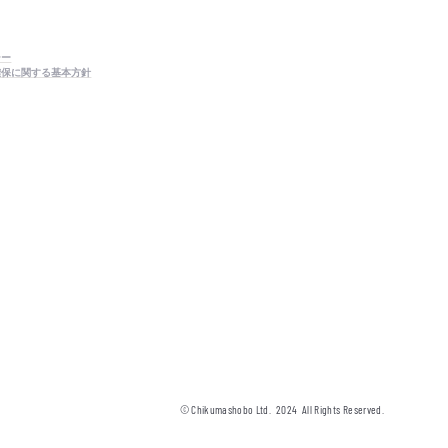
シー
確保に関する基本方針
© Chikumashobo Ltd.
2024
All Rights Reserved.