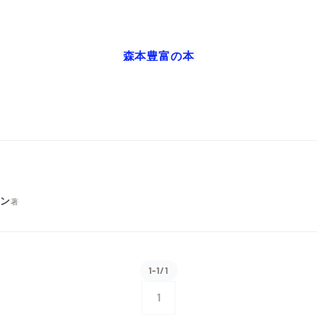
森本豊富
の本
マン
著
1-1/1
1