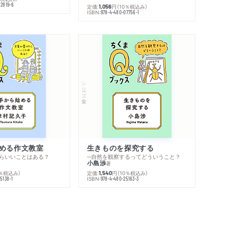
42819-6
定価:
円
（10％税込み）
1,056
ISBN:
978-4-480-07756-1
シリーズ・全集
める作文教室
生きものを探究する
らいいことはある？
─自然を観察するってどういうこと？
小島渉
著
0％税込み）
定価:
円
（10％税込み）
1,540
ISBN:
5138-1
978-4-480-25163-3