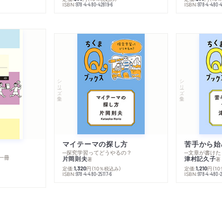
ISBN:
ISBN:
978-4-480-42819-6
978-4-480-
シリーズ・全集
シリーズ・全集
マイテーマの探し方
苦手から始
─探究学習ってどうやるの？
─文章が書けた
一冊
片岡則夫
津村記久子
著
著
定価:
円
（10％税込み）
定価:
円
（1
1,320
1,210
ISBN:
ISBN:
978-4-480-25117-6
978-4-480-2