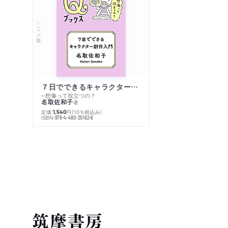
シリーズ・全集
７日でできるキャラクター創作入門
─想像って役立つの？
名取佐和子
著
定価:
円
（10％税込み）
1,540
ISBN:
978-4-480-25162-6