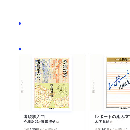
ちくま文庫
ちくま学芸文庫
考現学入門
レポートの組み立
今和次郎
藤森照信
木下是雄
著
編
著
定価:
円
（10％税込み）
定価:
円
（10％税込み）
1,210
902