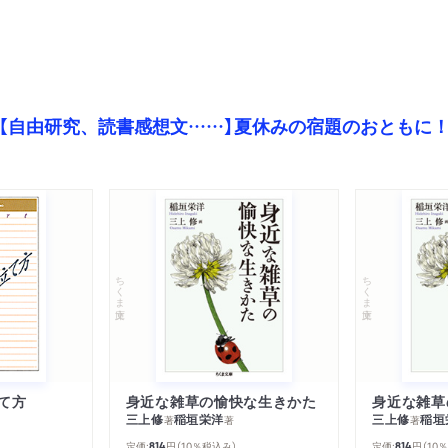
【自由研究、読書感想文……】夏休みの宿題のおともに
ちくま文庫
ちくま文庫
て方
身近な雑草の愉快な生きかた
身近な雑草
三上修
稲垣栄洋
三上修
稲垣
著
著
著
定価:
円
（10％税込み）
定価:
円
（10
814
814