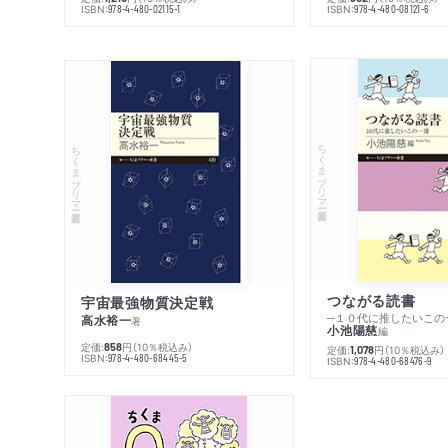
ISBN:
ISBN:
978-4-480-02115-1
978-4-480-08121-6
ちくまプリマー新書
ちくまプリマー新書
つながる読書
宇宙最強物質決定戦
─１０代に推したいこの
高水裕一
著
小池陽慈
編
定価:
円
（10％税込み）
858
定価:
円
（10％税込み）
1,078
ISBN:
978-4-480-68445-5
ISBN:
978-4-480-68476-9