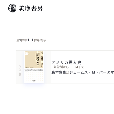
1
1
─
全
1
件中
件を表示
アメリカ黒人史
ちくま新書
─奴隷制からＢＬＭまで
森本豊富
ジェームス・Ｍ・バーダ
訳