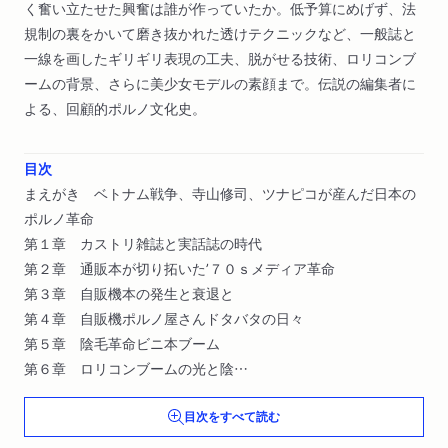
く奮い立たせた興奮は誰が作っていたか。低予算にめげず、法
規制の裏をかいて磨き抜かれた透けテクニックなど、一般誌と
一線を画したギリギリ表現の工夫、脱がせる技術、ロリコンブ
ームの背景、さらに美少女モデルの素顔まで。伝説の編集者に
よる、回顧的ポルノ文化史。
目次
まえがき ベトナム戦争、寺山修司、ツナピコが産んだ日本の
ポルノ革命
第１章 カストリ雑誌と実話誌の時代
第２章 通販本が切り拓いた’７０ｓメディア革命
第３章 自販機本の発生と衰退と
第４章 自販機ポルノ屋さんドタバタの日々
第５章 陰毛革命ビニ本ブーム
第６章 ロリコンブームの光と陰
あとがき エロ本屋は永遠に勝てない闘いを続けるゲリラであ
目次をすべて読む
る