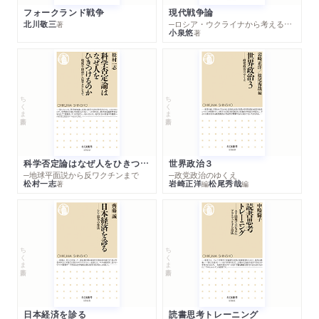
フォークランド戦争
現代戦争論
北川敬三
─ロシア・ウクライナから考える世界の行方
著
小泉悠
著
ちくま新書
ちくま新書
科学否定論はなぜ人をひきつけるのか
世界政治３
─地球平面説から反ワクチンまで
─政党政治のゆくえ
松村一志
岩崎正洋
松尾秀哉
著
編
編
ちくま新書
ちくま新書
日本経済を診る
読書思考トレーニング