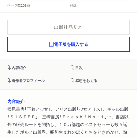
頁
ページ数
解説
208
出版社品切れ
電子版を購入する
内容紹介
目次
著作者プロフィール
感想をおくる
内容紹介
松尾書房「下着と少女」、アリス出版「少女アリス」、ギャル出版
「ＳＩＳＴＥＲ」、三崎書房「Ｆｒｅｓｈ！Ｎｏ．１」…。書店以
外の販売ルートを開拓し、１０万部超のベストセラーも数々誕
生したポルノ出版界。昭和生まれのぼくたちをときめかせ、熱