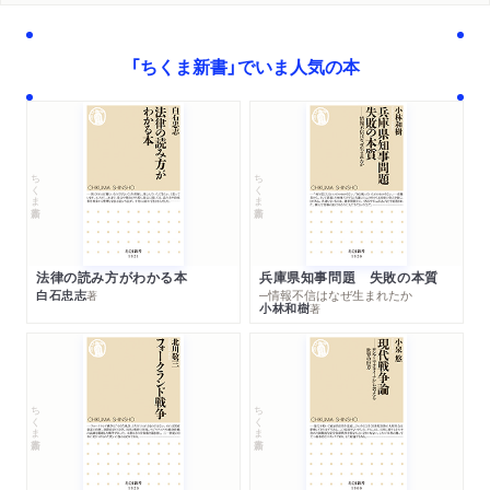
「ちくま新書」でいま人気の本
ちくま新書
ちくま新書
法律の読み方がわかる本
兵庫県知事問題 失敗の本質
白石忠志
─情報不信はなぜ生まれたか
著
小林和樹
著
ちくま新書
ちくま新書