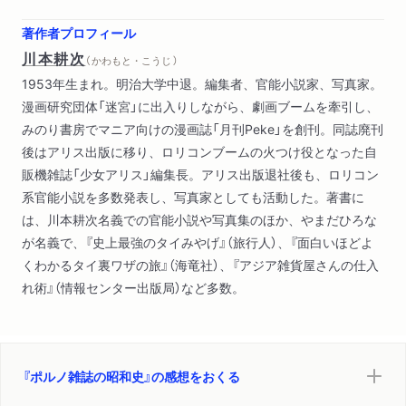
著作者プロフィール
川本耕次
（ かわもと・こうじ ）
1953年生まれ。明治大学中退。編集者、官能小説家、写真家。
漫画研究団体「迷宮」に出入りしながら、劇画ブームを牽引し、
みのり書房でマニア向けの漫画誌「月刊Peke」を創刊。同誌廃刊
後はアリス出版に移り、ロリコンブームの火つけ役となった自
販機雑誌「少女アリス」編集長。アリス出版退社後も、ロリコン
系官能小説を多数発表し、写真家としても活動した。著書に
は、川本耕次名義での官能小説や写真集のほか、やまだひろな
が名義で、『史上最強のタイみやげ』（旅行人）、『面白いほどよ
くわかるタイ裏ワザの旅』（海竜社）、『アジア雑貨屋さんの仕入
れ術』（情報センター出版局）など多数。
『ポルノ雑誌の昭和史』の感想をおくる