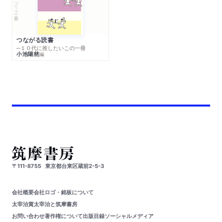
つながる読書
─１０代に推したいこの一冊
小池陽慈
編
〒111-8755
東京都台東区蔵前2-5-3
会社概要
会社ロゴ・銘板について
太宰治賞
太宰治と筑摩書房
お問い合わせ
著作権について
出版目録
ソーシャルメディア