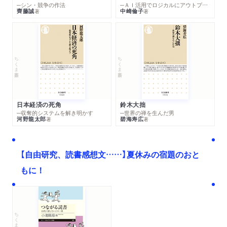
─シン・競争の作法
─ＡＩ活用でロジカルにアウトプットする技法
齊藤誠
中崎倫子
著
著
ちくま新書
ちくま新書
日本経済の死角
鈴木大拙
─収奪的システムを解き明かす
─世界の禅を生んだ男
河野龍太郎
碧海寿広
著
著
【自由研究、読書感想文……】夏休みの宿題のおと
もに！
ちくまプリマー新書