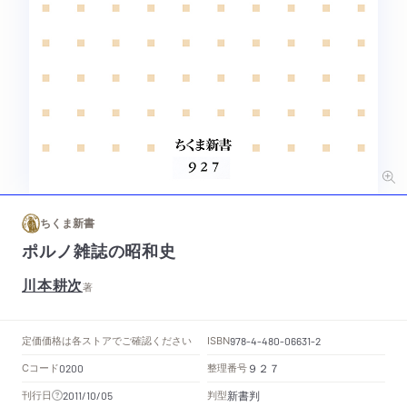
ちくま新書
ポルノ雑誌の昭和史
川本耕次
著
定価
価格は各ストアでご確認ください
ISBN
978-4-480-06631-2
Cコード
整理番号
0200
９２７
新書判
刊行日
判型
2011/10/05