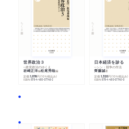
ちくま新書
ちくま新書
世界政治３
日本経済を診る
─政党政治のゆくえ
─シン・競争の作法
岩崎正洋
松尾秀哉
齊藤誠
編
編
著
定価:
円
（10％税込み）
定価:
円
（10％税込み）
1,078
1,320
ISBN:
ISBN:
978-4-480-07746-2
978-4-480-07740-0