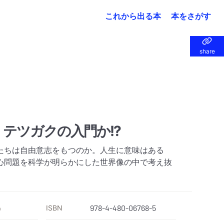
これから出る本
本をさがす
share
share
 テツガクの入門か!?
たちは自由意志をもつのか。人生に意味はある
心問題を科学が明らかにした世界像の中で考え抜
ISBN
978-4-480-06768-5
）