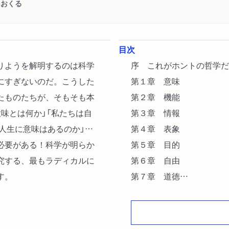
をおくる
目次
りようを解明するのは科学
序 これがホントの哲学だ
にすぎないのだ。こうした
第１章 意味
たものたちが、そもそも本
第２章 機能
味とは何か」「私たちは自
第３章 情報
「人生に意味はあるのか」…
第４章 表象
必要がある！科学が明らか
第５章 目的
究する、最もラディカルに
第６章 自由
す。
第７章 道徳
人生の意味―むすびにかえ