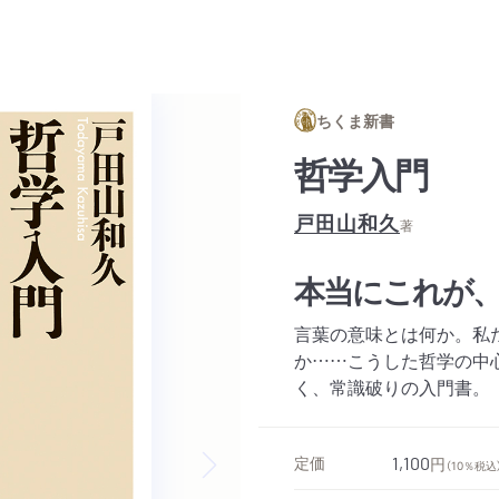
ちくま新書
哲学入門
戸田山和久
著
本当にこれが、
言葉の意味とは何か。私
か……こうした哲学の中
く、常識破りの入門書。
定価
1,100
円
（10％税込
Next slide