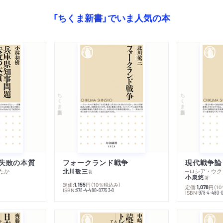
「ちくま新書」でいま人気の本
ちくま新書
ちくま新書
失敗の本質
フォークランド戦争
現代戦争論
たか
北川敬三
著
小泉悠
著
定価:
円
（10％税込み）
1,155
定価:
円
（1
1,078
ISBN:
978-4-480-07753-0
ISBN:
978-4-480-