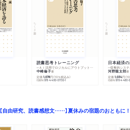
ちくま新書
ちくま新書
読書思考トレーニング
日本経済の
─ＡＩ活用でロジカルにアウトプットする技法
─収奪的システ
中崎倫子
河野龍太郎
著
著
定価:
円
（10％税込み）
定価:
円
（1
1,078
1,034
ISBN:
ISBN:
978-4-480-07730-1
978-4-480-0
【自由研究、読書感想文……】夏休みの宿題のおともに