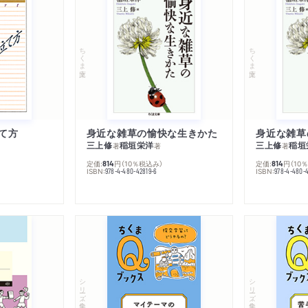
ちくま文庫
ちくま文庫
て方
身近な雑草の愉快な生きかた
身近な雑草
三上修
稲垣栄洋
三上修
稲垣
著
著
著
定価:
円
（10％税込み）
定価:
円
（10
814
814
ISBN:
ISBN:
978-4-480-42819-6
978-4-480-
シリーズ・全集
シリーズ・全集