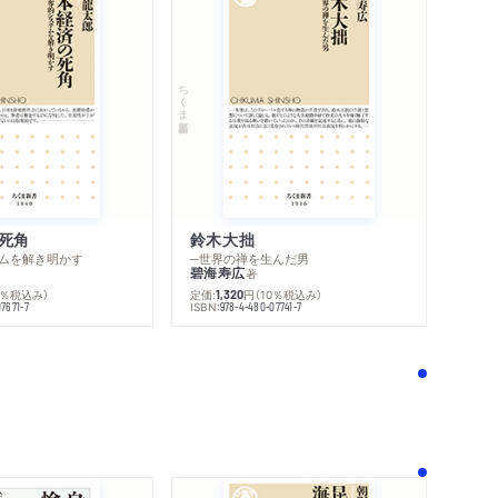
ちくま新書
死角
鈴木大拙
ムを解き明かす
─世界の禅を生んだ男
碧海寿広
著
0％税込み）
定価:
円
（10％税込み）
1,320
ISBN:
7671-7
978-4-480-07741-7
！