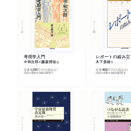
ちくま文庫
ちくま学芸文庫
考現学入門
レポートの組み立
今和次郎
藤森照信
木下是雄
著
編
著
定価:
円
（10％税込み）
定価:
円
（10％税込み）
1,210
902
ISBN:
ISBN:
978-4-480-02115-1
978-4-480-08121-6
ちくまプリマー新書
ちくまプリマー新書