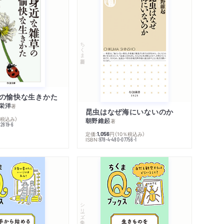
ちくま新書
の愉快な生きかた
栄洋
著
昆虫はなぜ海にいないのか
％税込み）
朝野維起
著
42819-6
定価:
円
（10％税込み）
1,056
ISBN:
978-4-480-07756-1
シリーズ・全集