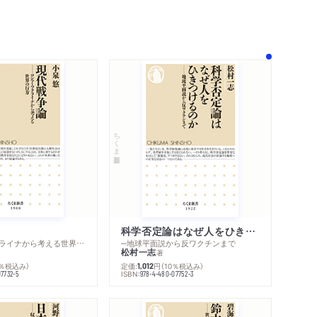
著作者プロフィール
関連リンク
シリーズ・関連本
感想をおくる
ちくま新書
科学否定論はなぜ人をひきつけるのか
─ロシア・ウクライナから考える世界の行方
─地球平面説から反ワクチンまで
松村一志
著
0％税込み）
定価:
円
（10％税込み）
1,012
ISBN:
07732-5
978-4-480-07752-3