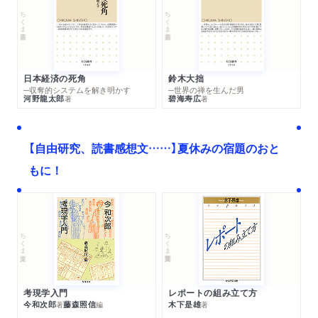
ちくま新書
ちくま新書
日本経済の死角
鈴木大拙
─収奪的システムを解き明かす
─世界の禅を生んだ男
河野龍太郎
碧海寿広
著
著
【自由研究、読書感想文……】夏休みの宿題のおと
もに！
ちくま文庫
ちくま学芸文庫
考現学入門
レポートの組み立て方
今和次郎
藤森照信
木下是雄
著
編
著