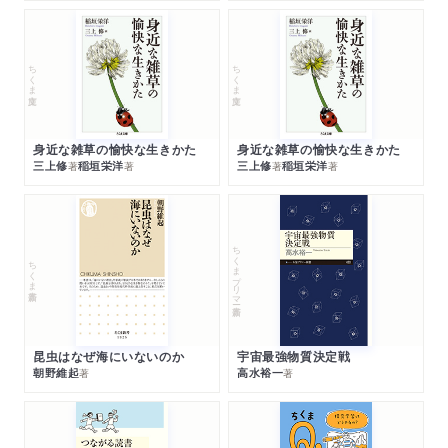
ちくま文庫
ちくま文庫
身近な雑草の愉快な生きかた
身近な雑草の愉快な生きかた
三上修
稲垣栄洋
三上修
稲垣栄洋
著
著
著
著
ちくまプリマー新書
ちくま新書
昆虫はなぜ海にいないのか
宇宙最強物質決定戦
朝野維起
高水裕一
著
著