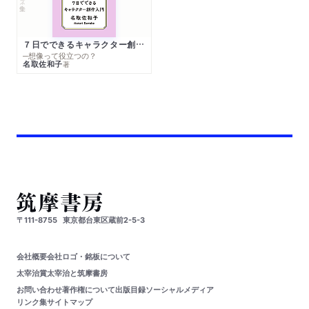
７日でできるキャラクター創作入門
─想像って役立つの？
名取佐和子
著
〒111-8755
東京都台東区蔵前2-5-3
会社概要
会社ロゴ・銘板について
太宰治賞
太宰治と筑摩書房
お問い合わせ
著作権について
出版目録
ソーシャルメディア
リンク集
サイトマップ