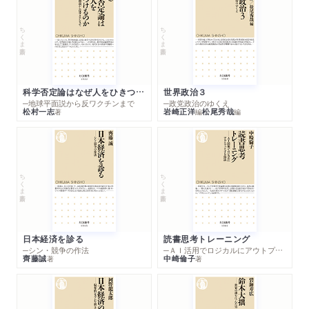
ちくま新書
ちくま新書
科学否定論はなぜ人をひきつけるのか
世界政治３
─地球平面説から反ワクチンまで
─政党政治のゆくえ
松村一志
岩崎正洋
松尾秀哉
著
編
編
ちくま新書
ちくま新書
日本経済を診る
読書思考トレーニング
─シン・競争の作法
─ＡＩ活用でロジカルにアウトプットする技法
齊藤誠
中崎倫子
著
著