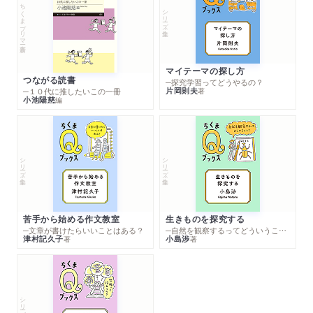
ちくまプリマー新書
シリーズ・全集
マイテーマの探し方
つながる読書
─探究学習ってどうやるの？
片岡則夫
著
─１０代に推したいこの一冊
小池陽慈
編
シリーズ・全集
シリーズ・全集
苦手から始める作文教室
生きものを探究する
─文章が書けたらいいことはある？
─自然を観察するってどういうこと？
津村記久子
小島渉
著
著
シリーズ・全集