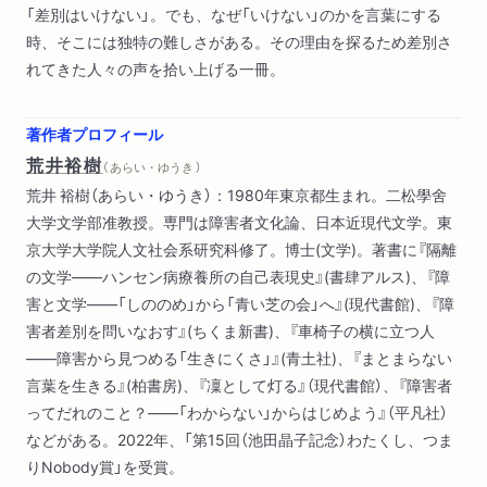
「差別はいけない」。でも、なぜ「いけない」のかを言葉にする
時、そこには独特の難しさがある。その理由を探るため差別さ
れてきた人々の声を拾い上げる一冊。
著作者プロフィール
荒井裕樹
（ あらい・ゆうき ）
荒井 裕樹（あらい・ゆうき）：1980年東京都生まれ。二松學舍
大学文学部准教授。専門は障害者文化論、日本近現代文学。東
京大学大学院人文社会系研究科修了。博士(文学)。著書に『隔離
の文学――ハンセン病療養所の自己表現史』(書肆アルス)、『障
害と文学――「しののめ」から「青い芝の会」へ』(現代書館)、『障
害者差別を問いなおす』(ちくま新書)、『車椅子の横に立つ人
――障害から見つめる「生きにくさ」』(青土社)、『まとまらない
言葉を生きる』(柏書房)、『凜として灯る』（現代書館）、『障害者
ってだれのこと？――「わからない」からはじめよう』（平凡社）
などがある。2022年、「第15回（池田晶子記念）わたくし、つま
りNobody賞」を受賞。