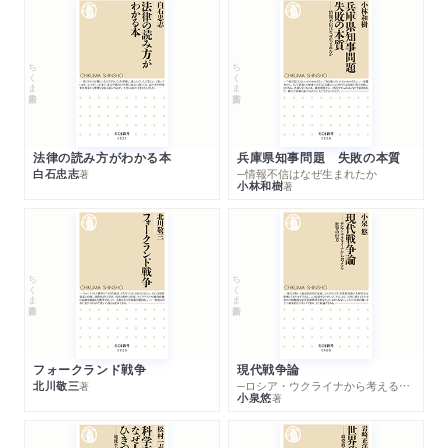
ちくま新書
ちくま新書
法律の読み方がわかる本
兵庫県知事問題 失敗の本質
白石忠志
─情報不信はなぜ生まれたか
著
小林和樹
著
ちくま新書
ちくま新書
フォークランド戦争
現代戦争論
北川敬三
─ロシア・ウクライナから考える世界の行方
著
小泉悠
著