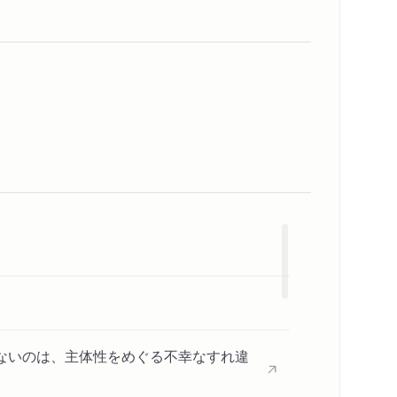
方
る
プを埋める
る
生きる
ないのは、主体性をめぐる不幸なすれ違
内容紹介・目次
著作者プロフィール
コンテンツリンク