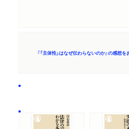
文化放送「武田砂
ラジオ
2025/10/27
日本経済新聞で
新聞
2025/08/02
労働新聞「今週の
新聞
2025/08/02
『「主体性」はなぜ伝わらないのか』の感想を
日本の人事部で紹
WEB
2025/07/11