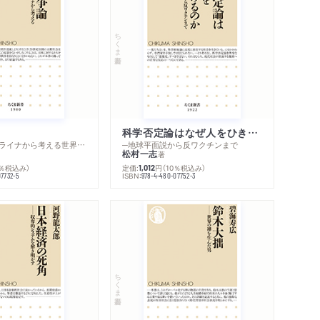
ちくま新書
科学否定論はなぜ人をひきつけるのか
─ロシア・ウクライナから考える世界の行方
─地球平面説から反ワクチンまで
松村一志
著
0％税込み）
定価:
円
（10％税込み）
1,012
ISBN:
07732-5
978-4-480-07752-3
ちくま新書