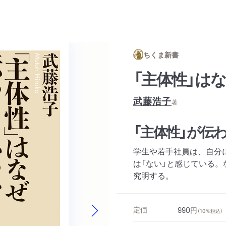
ちくま新書
「主体性」は
武藤浩子
著
「主体性」が伝
学生や若手社員は、自分
は「ない」と感じている
究明する。
定価
990
円
（10％税込）
Next slide