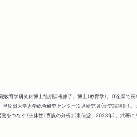
２ 主体性の意味
３ 激しい社会変化の影響
４ 主体的に働くことのメ
第３章 上司はなにを評価
１ なにが評価されている
２ 主体性発揮の条件
３ いまの主体性育成の様
第４章 大学が求める主体
学院教育学研究科博士後期課程修了。博士（教育学）。IT企業で
１ 教育現場のキャッチコ
早稲田大学大学総合研究センター次席研究員（研究院講師）。大学
２ 大学における主体的な
働をつなぐ〈主体性〉言説の分析』（東信堂、2023年）、共著に
３ 大学入試でも主体性評