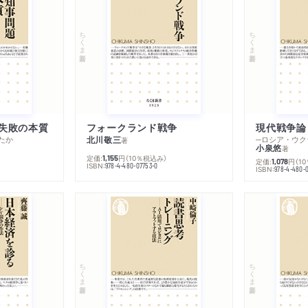
ちくま新書
ちくま新書
失敗の本質
フォークランド戦争
現代戦争論
たか
北川敬三
著
小泉悠
著
定価:
円
（10％税込み）
1,155
定価:
円
（1
1,078
ISBN:
978-4-480-07753-0
ISBN:
978-4-480-
ちくま新書
ちくま新書