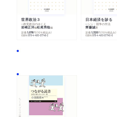
世界政治３
日本経済を診る
─政党政治のゆくえ
─シン・競争の作法
岩崎正洋
松尾秀哉
齊藤誠
編
編
著
定価:
円
（10％税込み）
定価:
円
（10％税込み）
1,078
1,320
ISBN:
ISBN:
978-4-480-07746-2
978-4-480-07740-0
ちくまプリマー新書