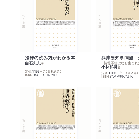
ちくま新書
ちくま新書
法律の読み方がわかる本
兵庫県知事問題 
白石忠志
─情報不信はなぜ生まれ
著
小林和樹
著
定価:
円
（10％税込み）
1,155
定価:
円
（10％税込み）
1,056
ISBN:
978-4-480-07750-9
ISBN:
978-4-480-07751-6
ちくま新書
ちくま新書