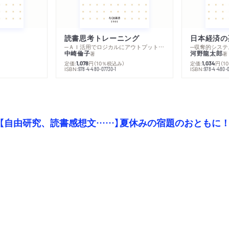
読書思考トレーニング
日本経済の
─ＡＩ活用でロジカルにアウトプットする技法
─収奪的システ
中崎倫子
河野龍太郎
著
著
定価:
円
（10％税込み）
定価:
円
（1
1,078
1,034
ISBN:
ISBN:
978-4-480-07730-1
978-4-480-0
【自由研究、読書感想文……】夏休みの宿題のおともに