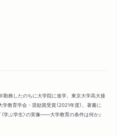
リット
し、どう育成しているのか
のか
子
性
長年勤務したのちに大学院に進学。東京大学高大接
ピー
教育学会・奨励賞受賞（2021年度）。著書に
学修
『〈学ぶ学生〉の実像――大学教育の条件は何か』
価