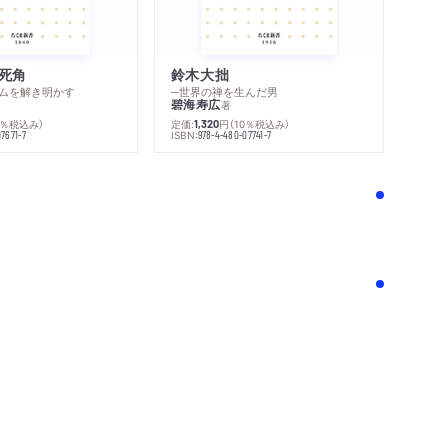
死角
鈴木大拙
ムを解き明かす
─世界の禅を生んだ男
碧海寿広
著
0％税込み）
定価:
円
（10％税込み）
1,320
ISBN:
7671-7
978-4-480-07741-7
！