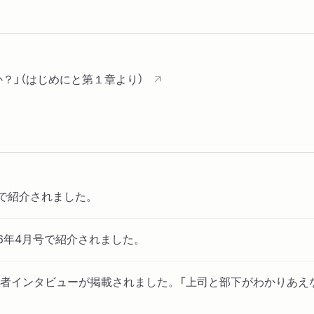
第５章 主体性との関わり
１ 心の準備
２ 主体性の意味を共有す
３ 発信することでギャッ
か？」（はじめにと第１章より）
４ 自分の仕事を面白くす
終章 求められすぎ社会で
おわりに
号で紹介されました。
26年4月号で紹介されました。
者インタビューが掲載されました。「上司と部下がわかりあえ