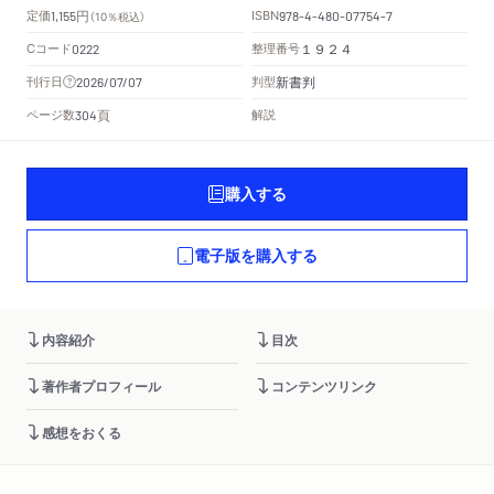
円
定価
ISBN
1,155
（10％税込）
978-4-480-07754-7
Cコード
整理番号
0222
１９２４
新書判
刊行日
判型
2026/07/07
頁
ページ数
解説
304
購入する
電子版を購入する
内容紹介
目次
著作者プロフィール
コンテンツリンク
感想をおくる