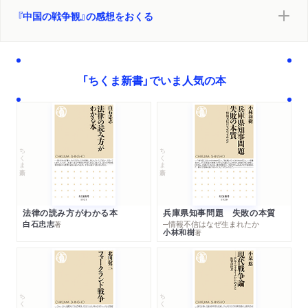
１ 国民革命の展開
『中国の戦争観』の感想をおくる
中国国民党と中国共産党／徴兵制をめぐる議論／民兵制をめぐ
る議論／党軍と准軍事組織／国民革命の中の軍事と社会／北伐
の完了2 南京国民政府の軍事政策／
２ 南京国民政府の軍事政策
「ちくま新書」でいま人気の本
軍権統一問題と満洲事変／孫文の平和論の問題点／国際社会へ
の期待と失望／「政権は銃口から生まれる」／国共内戦と長征／
兵役・軍事訓練とジェンダー／新生活運動と日本モデル／中華
民国の海軍と空軍
ちくま新書
ちくま新書
３ 日中戦争とその影響
華北分離工作と国共内戦の停止／「平和」を掲げた開戦／日中戦
争の展開／重慶国民政府の徴兵政策／徴兵忌避の要因／第二次
世界大戦と中国／徴兵制の理念と現実／日中戦争中の中国共産
法律の読み方がわかる本
兵庫県知事問題 失敗の本質
白石忠志
─情報不信はなぜ生まれたか
党／戦後に向けた動き／日中戦争がもたらしたもの第四章 東
著
小林和樹
著
西冷戦と中ソ対立の下で―毛沢東時代の中国
第四章 東西冷戦と中ソ対立の下──毛沢東時代の中国
１ 東西冷戦と中国の軍事
ちくま新書
ちくま新書