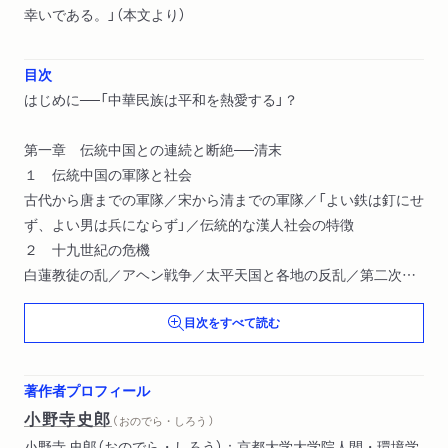
幸いである。」（本文より）
目次
はじめに──「中華民族は平和を熱愛する」？
第一章 伝統中国との連続と断絶──清末
１ 伝統中国の軍隊と社会
古代から唐までの軍隊／宋から清までの軍隊／「よい鉄は釘にせ
ず、よい男は兵にならず」／伝統的な漢人社会の特徴
２ 十九世紀の危機
白蓮教徒の乱／アヘン戦争／太平天国と各地の反乱／第二次ア
ヘン戦争
目次をすべて読む
３ 清の近代化の試み
督撫重権と「洋務」／「大一統」から「列国並立」へ／日清戦争／戊
戌変法／義和団戦争／光緒新政
著作者プロフィール
４ 「尚武」の流行
小野寺史郎
（ おのでら・しろう ）
「中国の武士道」／「競争は進化の母」／軍国民主義／辮髪への批
小野寺 史郎（おのでら・しろう）：京都大学大学院人間・環境学