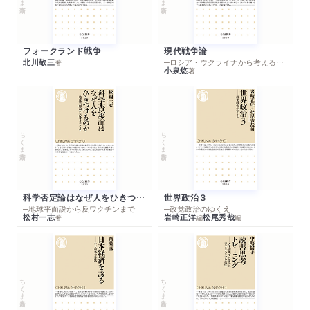
国共内戦の再開／「軍隊の国家化」の困難／国共内戦の帰趨／共
産党はなぜ勝利したのか／東西冷戦と朝鮮戦争／社会の武装解
除／人民共和国初期の兵役政策／義務兵役制の開始／統治権力
フォークランド戦争
現代戦争論
の浸透／兵役負担の不均等／「平和」を掲げた外交
北川敬三
─ロシア・ウクライナから考える世界の行方
著
小泉悠
著
２ 中ソ対立と先鋭化する中国
中ソ対立のはじまり／大躍進と軍事政策の急進化／対外関係の
悪化／文化大革命と人民解放軍／孤立する中国／米中接近への
転換／海洋権益への視線／毛沢東時代の兵士とジェンダー／毛
ちくま新書
ちくま新書
沢東時代の戦争観と平和観
第五章 現代世界のなかの中国──改革開放から大国化へ
１ 改革開放と中国の変容
科学否定論はなぜ人をひきつけるのか
世界政治３
─地球平面説から反ワクチンまで
─政党政治のゆくえ
文革の終結から改革開放へ／中越戦争と軍隊改革の開始／「反帝
松村一志
岩崎正洋
松尾秀哉
著
編
編
国主義」外交の転換／「文化熱」の中の中華民族論／近現代史認
識問題と天安門事件／西側との対立構図／軍人の地位低下／経
済的要因／一人っ子政策の影響
２ 中国の大国化とナショナリズムの問題
ちくま新書
ちくま新書
対外関係の調整／ナショナリズムの高まり／人民解放軍の専門