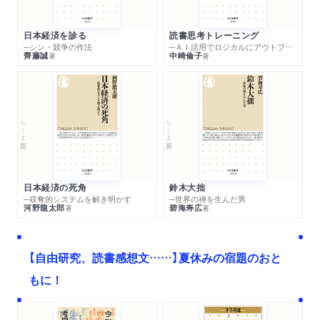
職化／対外協調から強硬路線へ／中国のリベラリストとナショ
ナリスト／ナショナリズムと兵役の距離／変容する人民解放軍
日本経済を診る
読書思考トレーニング
／人民解放軍と中国社会／改革開放がもたらしたもの
─シン・競争の作法
─ＡＩ活用でロジカルにアウトプットする技法
齊藤誠
中崎倫子
著
著
おわりに
「中国は平和を愛する」の起源／揺れ動く中国の戦争観
ちくま新書
ちくま新書
あとがき
関連年表
参考文献
日本経済の死角
鈴木大拙
─収奪的システムを解き明かす
─世界の禅を生んだ男
河野龍太郎
碧海寿広
著
著
【自由研究、読書感想文……】夏休みの宿題のおと
もに！