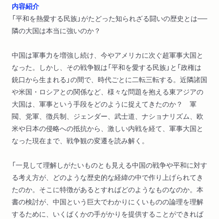
内容紹介
「平和を熱愛する民族」がたどった知られざる闘いの歴史とは──
隣の大国は本当に強いのか？
中国は軍事力を増強し続け、今やアメリカに次ぐ超軍事大国と
なった。しかし、その戦争観は「平和を愛する民族」と「政権は
銃口から生まれる」の間で、時代ごとに二転三転する。近隣諸国
や米国・ロシアとの関係など、様々な問題を抱える東アジアの
大国は、軍事という手段をどのように捉えてきたのか？ 軍
閥、党軍、徴兵制、ジェンダー、武士道、ナショナリズム、欧
米や日本の侵略への抵抗から、激しい内戦を経て、軍事大国と
なった現在まで、戦争観の変遷を読み解く。
「一見して理解しがたいものとも見える中国の戦争や平和に対す
る考え方が、どのような歴史的な経緯の中で作り上げられてき
たのか。そこに特徴があるとすればどのようなものなのか。本
書の検討が、中国という巨大でわかりにくいものの論理を理解
するために、いくばくかの手がかりを提供することができれば