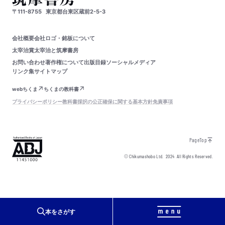
〒111-8755
東京都台東区蔵前2-5-3
会社概要
会社ロゴ・銘板について
太宰治賞
太宰治と筑摩書房
お問い合わせ
著作権について
出版目録
ソーシャルメディア
リンク集
サイトマップ
webちくま
ちくまの教科書
プライバシーポリシー
教科書採択の公正確保に関する基本方針
免責事項
PageTop
© Chikumashobo Ltd.
2024
All Rights Reserved.
本をさがす