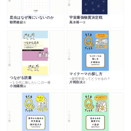
昆虫はなぜ海にいないのか
宇宙最強物質決定戦
朝野維起
高水裕一
著
著
ちくまプリマー新書
シリーズ・全集
マイテーマの探し方
つながる読書
─探究学習ってどうやるの？
片岡則夫
著
─１０代に推したいこの一冊
小池陽慈
編
シリーズ・全集
シリーズ・全集