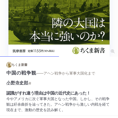
ちくま新書
中国の戦争観
——アヘン戦争から軍事大国化まで
小野寺史郎
著
認識がすれ違う理由は中国の近代史にあった！
今やアメリカに次ぐ軍事大国となった中国。しかし、その戦争
観は紆余曲折を辿ってきた。アヘン戦争から激しい内戦を経て
現在まで、激動の歴史を読み解く。