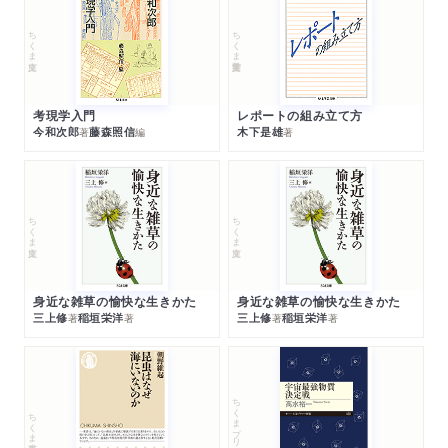
ちくま文庫
ちくま学芸文庫
考現学入門
レポートの組み立て方
今和次郎
藤森照信
木下是雄
著
編
著
ちくま文庫
ちくま文庫
身近な雑草の愉快な生きかた
身近な雑草の愉快な生きかた
三上修
稲垣栄洋
三上修
稲垣栄洋
著
著
著
著
ちくまプリマー新書
ちくま新書