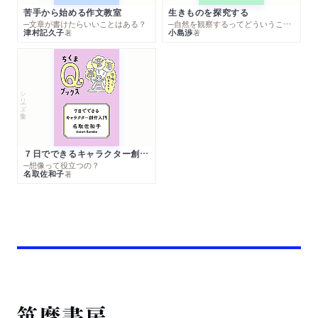
苦手から始める作文教室
生きものを探究する
─文章が書けたらいいことはある？
─自然を観察するってどういうこと？
津村記久子
小島渉
著
著
シリーズ・全集
７日でできるキャラクター創作入門
─想像って役立つの？
名取佐和子
著