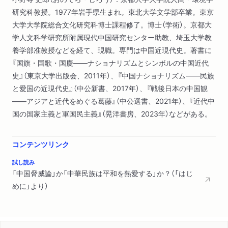
判／纏足とジェンダー／紀律を重んじる「尚武」／暴力を行使す
研究科教授。1977年岩手県生まれ。東北大学文学部卒業。東京
る「尚武」／二つの「尚武」のジレンマ／「やむを得なければ暴力
大学大学院総合文化研究科博士課程修了。博士（学術）。京都大
で」／近代中国の平和論の特徴
学人文科学研究所附属現代中国研究センター助教、埼玉大学教
養学部准教授などを経て、現職。専門は中国近現代史。著書に
第二章 「軍閥」の時代──中華民国北京政府期
『国旗・国歌・国慶――ナショナリズムとシンボルの中国近代
１ 革命戦争と新国家の模索
史』（東京大学出版会、2011年）、『中国ナショナリズム――民族
辛亥革命とメディア／革命戦争の理念と現実／軍隊の膨張と治
と愛国の近現代史』（中公新書、2017年）、『戦後日本の中国観
安の悪化／ふたたび秩序を重視する「尚武」へ／徴兵制導入の困
――アジアと近代をめぐる葛藤』（中公選書、2021年）、『近代中
難／「軍閥混戦」の時代
国の国家主義と軍国民主義』（晃洋書房、2023年）などがある。
２ 北京政府期の戦争論と平和論
『東方雑誌』の折衷論／『新青年』の全面西洋化論／『東方雑誌』と
『新青年』の論争／「公理が強権に戦勝した」／武力否定の時代／
コンテンツリンク
五四運動と暴力／大戦後の世界主義と平和主義／「強権」への再
試し読み
注目／国家主義的教育／知識人と兵士の距離／曲折する戦争観
「中国脅威論」か「中華民族は平和を熱愛する」か？（「はじ
と平和観第三章 政党国家体制と「党軍」―中華民国南京国民政
めに」より）
府期
第三章 政党国家体制と「党軍」──中華民国南京国民政府期