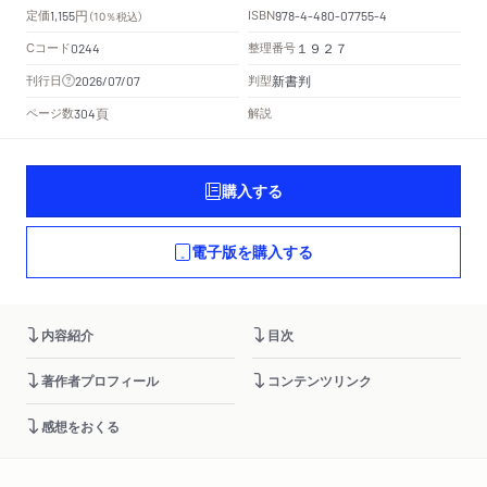
円
定価
ISBN
1,155
（10％税込）
978-4-480-07755-4
Cコード
整理番号
0244
１９２７
新書判
刊行日
判型
2026/07/07
頁
ページ数
解説
304
購入する
電子版を購入する
内容紹介
目次
著作者プロフィール
コンテンツリンク
感想をおくる