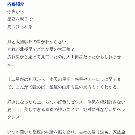
内容紹介
今夜から
星座を親子で
見つけられる
月と太陽以外の星がわからない。
どれが北極星でどれが夏の大三角？
流れ星かと思って見ていたのは人工衛星だったかもしれませ
ん。
十二星座の神話から、南天の星空、惑星やオーロラに至るま
で、まんがで読めば、星座の由来も星の見方もすぐわかる。
好きになったら止まらない好色なゼウス、浮気を絶対許さない
妻ヘラ。美しすぎる青春の神ガニメデ、絶対に死なない男ヘラ
クレス……
いつか聞いた星座の神話を振り返り、会社の帰り道も、家族旅