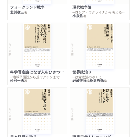
フォークランド戦争
現代戦争論
北川敬三
─ロシア・ウクライナから考える世界の行方
著
小泉悠
著
ちくま新書
ちくま新書
科学否定論はなぜ人をひきつけるのか
世界政治３
─地球平面説から反ワクチンまで
─政党政治のゆくえ
松村一志
岩崎正洋
松尾秀哉
著
編
編
ちくま新書
ちくま新書
日本経済を診る
読書思考トレーニング