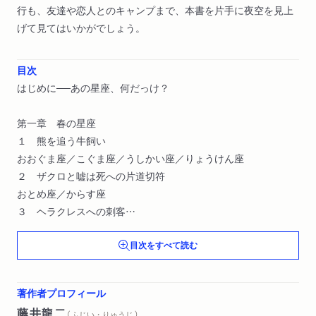
行も、友達や恋人とのキャンプまで、本書を片手に夜空を見上
げて見てはいかがでしょう。
目次
はじめに──あの星座、何だっけ？
第一章 春の星座
１ 熊を追う牛飼い
おおぐま座／こぐま座／うしかい座／りょうけん座
２ ザクロと嘘は死への片道切符
おとめ座／からす座
３ ヘラクレスへの刺客
しし座／うみへび座／かに座
目次をすべて読む
第二章 夏の星座
１ 川に釣り糸を垂らすサソリ
著作者プロフィール
天の川／さそり座
藤井龍二
（ ふじい・りゅうじ ）