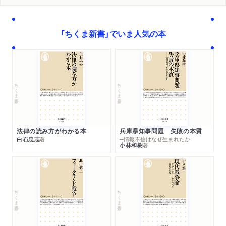
３ 親の顔が見てみたい
ふたご座／ぎょしゃ座／おうし座
「ちくま新書」でいま人気の本
第五章 南天の星座
１ 星が明るいほど暗闇は美しい
みなみじゅうじ座／ケンタウルス座
２ 南天で迷わないために
ちくま新書
ちくま新書
りゅうこつ座／マゼラン雲
第六章 街中でも見える星
月／太陽／オーロラ／日食／月食／惑星／流星・彗星／人工衛
法律の読み方がわかる本
兵庫県知事問題 失敗の本質
白石忠志
─情報不信はなぜ生まれたか
星
著
小林和樹
著
ちくま新書
ちくま新書