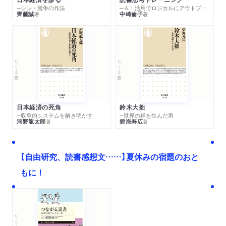
─シン・競争の作法
─ＡＩ活用でロジカルにアウトプットする技法
齊藤誠
中崎倫子
著
著
ちくま新書
ちくま新書
日本経済の死角
鈴木大拙
─収奪的システムを解き明かす
─世界の禅を生んだ男
河野龍太郎
碧海寿広
著
著
【自由研究、読書感想文……】夏休みの宿題のおと
もに！