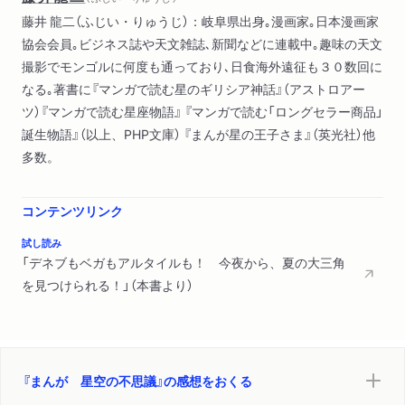
２ 夜空の大きな恋愛関係
藤井 龍二（ふじい・りゅうじ）：岐阜県出身｡漫画家｡日本漫画家
はくちょう座／こと座／わし座
協会会員｡ビジネス誌や天文雑誌､新聞などに連載中｡趣味の天文
３ 業を背負った子供たち
撮影でモンゴルに何度も通っており､日食海外遠征も３０数回に
いて座／へび座／へびつかい座／ケンタウルス座／ヘルクレス
なる｡著書に『マンガで読む星のギリシア神話』（アストロアー
座
ツ）『マンガで読む星座物語』 『マンガで読む「ロングセラー商品」
誕生物語』（以上、PHP文庫） 『まんが星の王子さま』（英光社）他
第三章 秋の星座
多数。
１ エチオピア王家
ケフェウス座／カシオペア座／ペルセウス座／アンドロメダ座
／ペガスス座／くじら座
コンテンツリンク
２ 宴会には酒も魚も欠かせない
試し読み
やぎ座／うお座／みずがめ座／みなみのうお座／おひつじ座
「デネブもベガもアルタイルも！ 今夜から、夏の大三角
を見つけられる！」（本書より）
第四章 冬の星座
１ 全宇宙で最も有名な狩人
オリオン座／うさぎ座
２ 空に昇ればイヌも輝く
『まんが 星空の不思議』の感想をおくる
おおいぬ座／こいぬ座