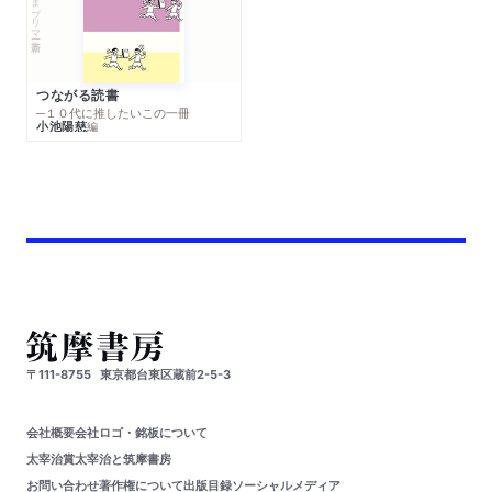
ちくまプリマー新書
つながる読書
─１０代に推したいこの一冊
小池陽慈
編
〒111-8755
東京都台東区蔵前2-5-3
会社概要
会社ロゴ・銘板について
太宰治賞
太宰治と筑摩書房
お問い合わせ
著作権について
出版目録
ソーシャルメディア