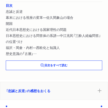
目次
忠誠と反逆
幕末における視座の変革―佐久間象山の場合
開国
近代日本思想史における国家理性の問題
日本思想史における問答体の系譜―中江兆民『三酔人経綸問答』
の位置づけ
福沢・岡倉・内村―西欧化と知識人
歴史意識の「古層」
思想史の考え方について―類型・範囲・対象
目次をすべて読む
『忠誠と反逆』の感想をおくる