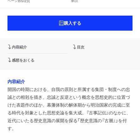
頁
ページ数
解説
512
購入する
内容紹介
目次
感想をおくる
内容紹介
開国の時期における、自我の原則と所属する集団・制度への忠
誠との相剋を描き、忠誠と反逆という概念を思想史的に位置づ
けた表題作のほか、幕藩体制の解体期から明治国家の完成に至
る時代を対象とした思想史論を集大成。『古事記伝』のなかに、
近代にいたる歴史意識の展開を探る「歴史意識の『古層』」を付
す。