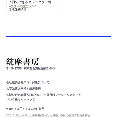
７日でできるキャラクター創作入門
─想像って役立つの？
名取佐和子
著
〒111-8755
東京都台東区蔵前2-5-3
会社概要
会社ロゴ・銘板について
太宰治賞
太宰治と筑摩書房
お問い合わせ
著作権について
出版目録
ソーシャルメディア
リンク集
サイトマップ
webちくま
ちくまの教科書
プライバシーポリシー
教科書採択の公正確保に関する基本方針
免責事項