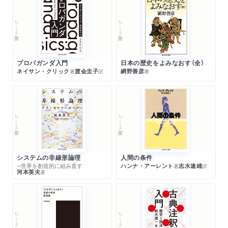
ちくま学芸文庫
ちくま学芸文庫
プロパガンダ入門
日本の歴史をよみなおす（全）
ネイサン・クリック
渡会圭子
網野善彦
著
訳
著
ちくま学芸文庫
ちくま学芸文庫
システムの非線形論理
人間の条件
─世界を創造的に組み直す
ハンナ・アーレント
志水速雄
著
訳
河本英夫
著
ちくま学芸文庫
ちくま学芸文庫