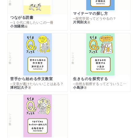
マイテーマの探し方
つながる読書
─探究学習ってどうやるの？
片岡則夫
著
─１０代に推したいこの一冊
小池陽慈
編
シリーズ・全集
シリーズ・全集
苦手から始める作文教室
生きものを探究する
─文章が書けたらいいことはある？
─自然を観察するってどういうこと？
津村記久子
小島渉
著
著
シリーズ・全集