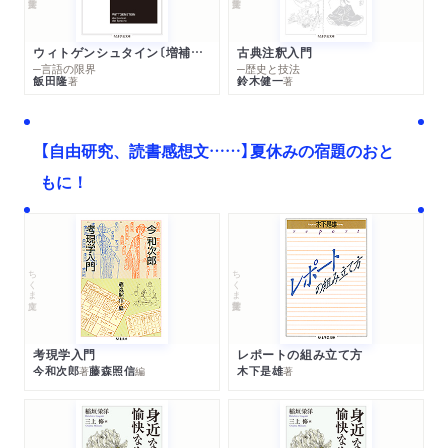
ウィトゲンシュタイン〔増補新版〕
古典注釈入門
─言語の限界
─歴史と技法
飯田隆
鈴木健一
著
著
【自由研究、読書感想文……】夏休みの宿題のおと
もに！
ちくま文庫
ちくま学芸文庫
考現学入門
レポートの組み立て方
今和次郎
藤森照信
木下是雄
著
編
著