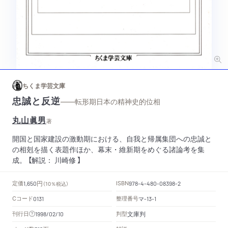
ちくま学芸文庫
忠誠と反逆
——転形期日本の精神史的位相
丸山眞男
著
開国と国家建設の激動期における、自我と帰属集団への忠誠と
の相剋を描く表題作ほか、幕末・維新期をめぐる諸論考を集
成。 【解説： 川崎修 】
円
定価
ISBN
1,650
（10％税込）
978-4-480-08398-2
Cコード
整理番号
マ
0131
-13-1
文庫判
刊行日
判型
1998/02/10