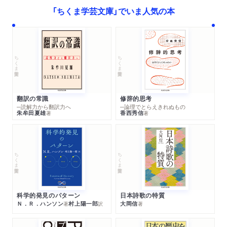
「ちくま学芸文庫」でいま人気の本
ちくま学芸文庫
ちくま学芸文庫
翻訳の常識
修辞的思考
─読解力から翻訳力へ
─論理でとらえきれぬもの
朱牟田夏雄
香西秀信
著
著
ちくま学芸文庫
ちくま学芸文庫
科学的発見のパターン
日本詩歌の特質
Ｎ．Ｒ．ハンソン
村上陽一郎
大岡信
著
訳
著