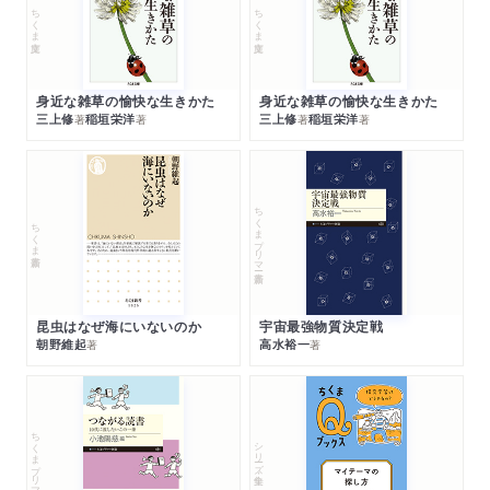
ちくま文庫
ちくま文庫
身近な雑草の愉快な生きかた
身近な雑草の愉快な生きかた
三上修
稲垣栄洋
三上修
稲垣栄洋
著
著
著
著
ちくまプリマー新書
ちくま新書
昆虫はなぜ海にいないのか
宇宙最強物質決定戦
朝野維起
高水裕一
著
著
ちくまプリマー新書
シリーズ・全集