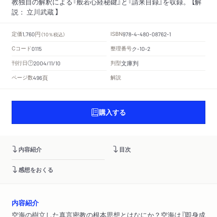
教独自の解釈による『般若心経秘鍵』と『請来目録』を収録。 【解
説： 立川武蔵 】
円
定価
ISBN
1,760
（10％税込）
978-4-480-08762-1
Cコード
整理番号
ク
0115
-10-2
文庫判
刊行日
判型
2004/11/10
頁
ページ数
解説
496
購入する
内容紹介
目次
感想をおくる
内容紹介
空海の樹立した真言密教の根本思想とはなにか？空海は『即身成