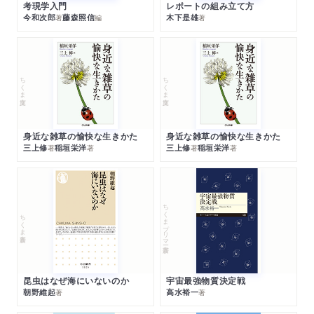
考現学入門
レポートの組み立て方
今和次郎
藤森照信
木下是雄
著
編
著
ちくま文庫
ちくま文庫
身近な雑草の愉快な生きかた
身近な雑草の愉快な生きかた
三上修
稲垣栄洋
三上修
稲垣栄洋
著
著
著
著
ちくまプリマー新書
ちくま新書
昆虫はなぜ海にいないのか
宇宙最強物質決定戦
朝野維起
高水裕一
著
著