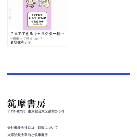
シリーズ・全集
７日でできるキャラクター創作入門
─想像って役立つの？
名取佐和子
著
〒111-8755
東京都台東区蔵前2-5-3
会社概要
会社ロゴ・銘板について
太宰治賞
太宰治と筑摩書房