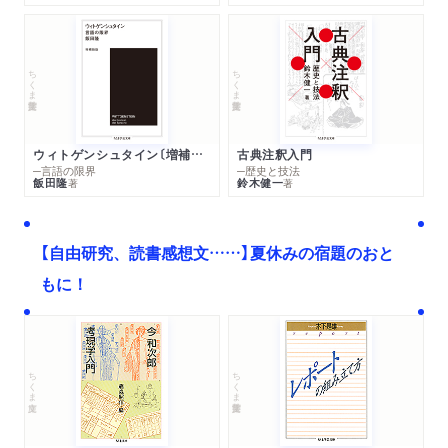
ちくま学芸文庫
ちくま学芸文庫
ウィトゲンシュタイン〔増補新版〕
古典注釈入門
─言語の限界
─歴史と技法
飯田隆
鈴木健一
著
著
【自由研究、読書感想文……】夏休みの宿題のおと
もに！
ちくま文庫
ちくま学芸文庫