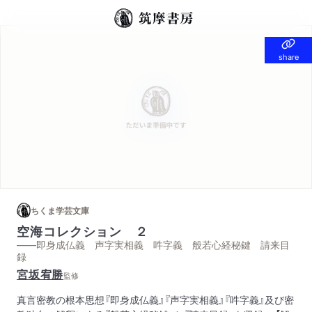
share
share
ちくま学芸文庫
空海コレクション ２
——即身成仏義 声字実相義 吽字義 般若心経秘鍵 請来目
録
宮坂宥勝
監修
真言密教の根本思想『即身成仏義』『声字実相義』『吽字義』及び密