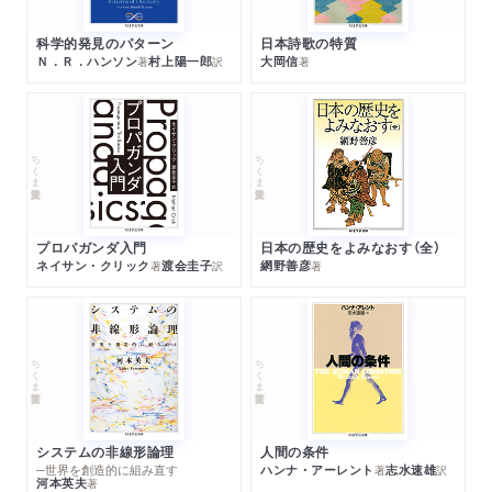
科学的発見のパターン
日本詩歌の特質
Ｎ．Ｒ．ハンソン
村上陽一郎
大岡信
著
訳
著
ちくま学芸文庫
ちくま学芸文庫
プロパガンダ入門
日本の歴史をよみなおす（全）
ネイサン・クリック
渡会圭子
網野善彦
著
訳
著
ちくま学芸文庫
ちくま学芸文庫
システムの非線形論理
人間の条件
─世界を創造的に組み直す
ハンナ・アーレント
志水速雄
著
訳
河本英夫
著