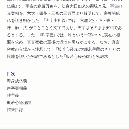
仏義』で、宇宙の森羅万象を、法身大日如来の顕現と見、宇宙の
真実相を、六大・四曼・三密の三方面より解明して、密教的成
仏を説き明かした。『声字実相義』では、六塵（色・声・香・
味・触・法）がことごとく文字であり、声字はそのまま実相であ
るとする。また、『吽字義』では、吽という一字の中に実在の根
源を求め、真言密教の至極の境地を明らかにする。なお、真言
密教の立場から注釈して、『般若心経』は大般若菩薩のさとりの
境地を説いた密教であるとした『般若心経秘鍵』と密教求
目次
即身成仏義
声字実相義
吽字義
般若心経秘鍵
請来目録