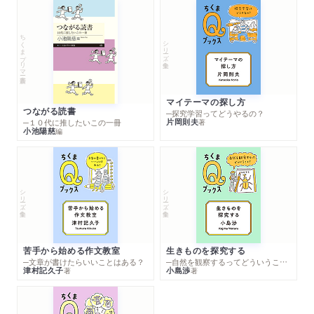
ちくまプリマー新書
シリーズ・全集
マイテーマの探し方
つながる読書
─探究学習ってどうやるの？
片岡則夫
著
─１０代に推したいこの一冊
小池陽慈
編
シリーズ・全集
シリーズ・全集
苦手から始める作文教室
生きものを探究する
─文章が書けたらいいことはある？
─自然を観察するってどういうこと？
津村記久子
小島渉
著
著