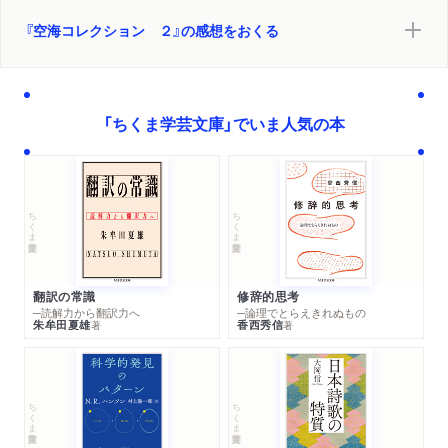
『空海コレクション ２』の感想をおくる
「ちくま学芸文庫」でいま人気の本
ちくま学芸文庫
ちくま学芸文庫
翻訳の常識
修辞的思考
─読解力から翻訳力へ
─論理でとらえきれぬもの
朱牟田夏雄
香西秀信
著
著
ちくま学芸文庫
ちくま学芸文庫