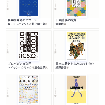
ちくま学芸文庫
ちくま学芸文庫
科学的発見のパターン
日本詩歌の特質
Ｎ．Ｒ．ハンソン
村上陽一郎
大岡信
著
訳
著
ちくま学芸文庫
ちくま学芸文庫
プロパガンダ入門
日本の歴史をよみなおす（全）
ネイサン・クリック
渡会圭子
網野善彦
著
訳
著
ちくま学芸文庫
ちくま学芸文庫