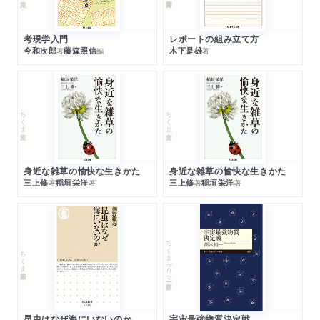
考現学入門
レポートの組み立て方
今和次郎
藤森照信
木下是雄
著
編
著
ちくま文庫
ちくま文庫
身近な雑草の愉快な生きかた
身近な雑草の愉快な生きかた
三上修
稲垣栄洋
三上修
稲垣栄洋
著
著
著
著
ちくまプリマー新書
ちくま新書
昆虫はなぜ海にいないのか
宇宙最強物質決定戦