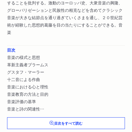
することを批判する。激動のヨーロッパ史、大衆音楽の興隆、
グローバリゼーションと民族性の相克などを含めてクラシック
音楽が大きな結節点を通り過ぎていくさまを通し、２０世紀芸
術が経験した思想的葛藤を目の当たりにすることができる。音
楽
目次
音楽の様式と思想
革新主義者ブラームス
グスタフ・マーラー
十二音による作曲
音楽における心と理性
音楽教育の方法と目的
音楽評価の基準
音楽と詩の関連性
民族的音楽について
目次をすべて読む
芸術の創造と大衆性