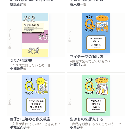
朝野維起
高水裕一
著
著
ちくまプリマー新書
シリーズ・全集
マイテーマの探し方
つながる読書
─探究学習ってどうやるの？
片岡則夫
著
─１０代に推したいこの一冊
小池陽慈
編
シリーズ・全集
シリーズ・全集
苦手から始める作文教室
生きものを探究する
─文章が書けたらいいことはある？
─自然を観察するってどういうこと？
津村記久子
小島渉
著
著