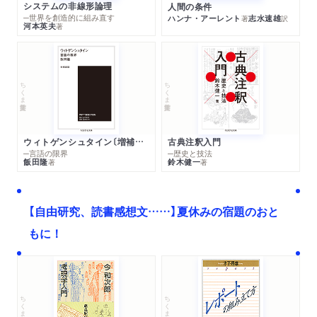
システムの非線形論理
人間の条件
─世界を創造的に組み直す
ハンナ・アーレント
志水速雄
著
訳
河本英夫
著
ちくま学芸文庫
ちくま学芸文庫
ウィトゲンシュタイン〔増補新版〕
古典注釈入門
─言語の限界
─歴史と技法
飯田隆
鈴木健一
著
著
【自由研究、読書感想文……】夏休みの宿題のおと
もに！
ちくま文庫
ちくま学芸文庫