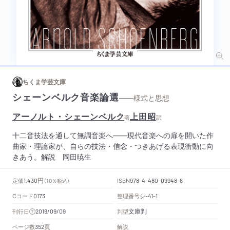
ちくま学芸文庫
シェーンベルク音楽論選
——様式と思想
アーノルト・シェーンベルク
上田昭
著
訳
十二音技法を通して無調音楽へ――現代音楽への扉を開いた作
曲家・理論家が、自らの技法・信念・つきあげる表現衝動に向
きあう。解説 岡田暁生
円
定価
ISBN
1,430
（10％税込）
978-4-480-09948-8
Cコード
整理番号
シ
0173
-41-1
文庫判
刊行日
判型
2019/09/09
頁
ページ数
解説
352