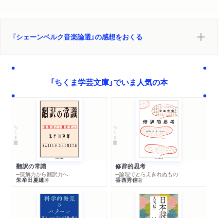
『シェーンベルク音楽論選』の感想をおくる
「ちくま学芸文庫」でいま人気の本
ちくま学芸文庫
ちくま学芸文庫
翻訳の常識
修辞的思考
─読解力から翻訳力へ
─論理でとらえきれぬもの
朱牟田夏雄
香西秀信
著
著