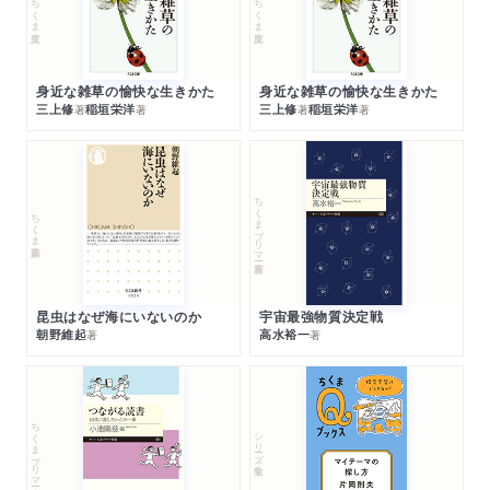
ちくま文庫
ちくま文庫
身近な雑草の愉快な生きかた
身近な雑草の愉快な生きかた
三上修
稲垣栄洋
三上修
稲垣栄洋
著
著
著
著
ちくまプリマー新書
ちくま新書
昆虫はなぜ海にいないのか
宇宙最強物質決定戦
朝野維起
高水裕一
著
著
ちくまプリマー新書
シリーズ・全集