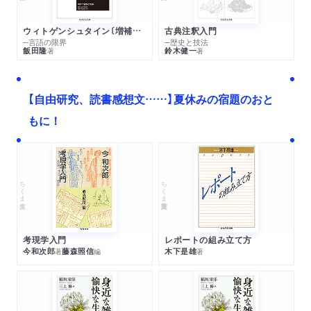
ウィトゲンシュタイン〔増補新版〕
古典注釈入門
─言語の限界
─歴史と技法
飯田隆
鈴木健一
著
著
【自由研究、読書感想文……】夏休みの宿題のおと
もに！
ちくま文庫
ちくま学芸文庫
考現学入門
レポートの組み立て方
今和次郎
藤森照信
木下是雄
著
編
著