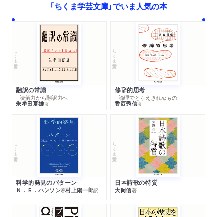
「ちくま学芸文庫」でいま人気の本
ちくま学芸文庫
ちくま学芸文庫
翻訳の常識
修辞的思考
─読解力から翻訳力へ
─論理でとらえきれぬもの
朱牟田夏雄
香西秀信
著
著
ちくま学芸文庫
ちくま学芸文庫
科学的発見のパターン
日本詩歌の特質
Ｎ．Ｒ．ハンソン
村上陽一郎
大岡信
著
訳
著