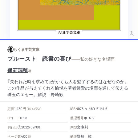
ちくま学芸文庫
プルースト 読書の喜び
——私の好きな名場面
保苅瑞穂
著
『失われた時を求めて』がかくも人を魅了するのはなぜなのか。
この作品が与えてくれる愉悦を著者鍾愛の場面を通して伝える
珠玉のエセー。解説 野崎歓
円
定価
ISBN
1,430
（10％税込）
978-4-480-51141-6
Cコード
整理番号
ホ
0198
-4-2
文庫判
刊行日
判型
2022/09/08
頁
野崎 歓
ページ数
解説
400