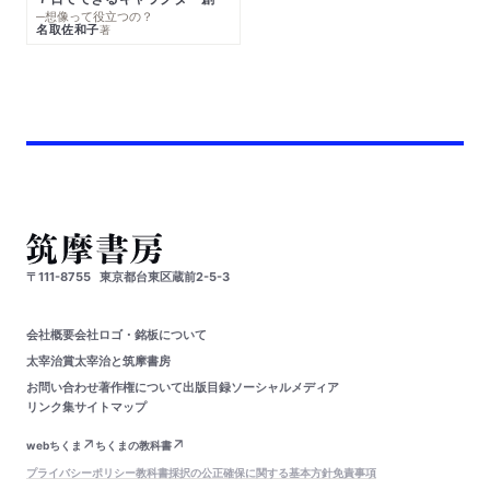
─想像って役立つの？
名取佐和子
著
〒111-8755
東京都台東区蔵前2-5-3
会社概要
会社ロゴ・銘板について
太宰治賞
太宰治と筑摩書房
お問い合わせ
著作権について
出版目録
ソーシャルメディア
リンク集
サイトマップ
webちくま
ちくまの教科書
プライバシーポリシー
教科書採択の公正確保に関する基本方針
免責事項