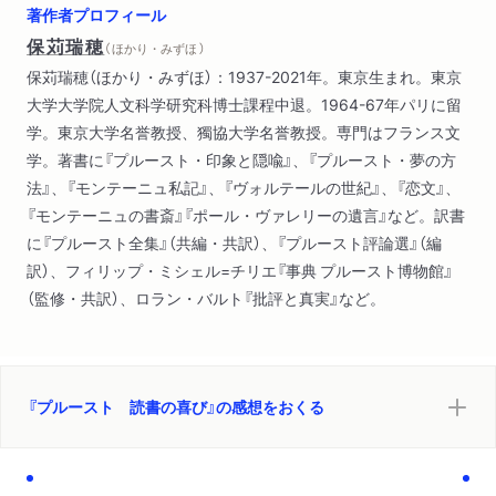
著作者プロフィール
保苅瑞穂
（ ほかり・みずほ ）
保苅瑞穂（ほかり・みずほ）：1937-2021年。東京生まれ。東京
大学大学院人文科学研究科博士課程中退。1964-67年パリに留
学。東京大学名誉教授、獨協大学名誉教授。専門はフランス文
学。著書に『プルースト・印象と隠喩』、『プルースト・夢の方
法』、『モンテーニュ私記』、『ヴォルテールの世紀』、『恋文』、
『モンテーニュの書斎』『ポール・ヴァレリーの遺言』など。訳書
に『プルースト全集』（共編・共訳）、『プルースト評論選』（編
訳）、フィリップ・ミシェル=チリエ『事典 プルースト博物館』
（監修・共訳）、ロラン・バルト『批評と真実』など。
『プルースト 読書の喜び』の感想をおくる