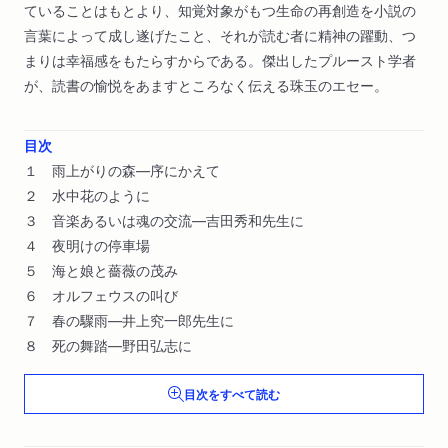
ていることはもとより、知覚対象がもつ生命の再創造を小説の
言葉によって成し遂げたこと、それが読む者に精神の躍動、つ
まりは幸福感をもたらすからである。傑出したプルースト学者
が、読書の愉悦をあますところなく伝える珠玉のエセー。
目次
１ 雨上がりの森―序にかえて
２ 水中花のように
３ 音楽あるいは魂の交流―吉田秀和先生に
４ 夜明けの停車場
５ 海と娘と薔薇の茂み
６ オルフェウスの叫び
７ 春の驟雨―井上究一郎先生に
８ 死の舞踏―野田弘志に
目次をすべて読む