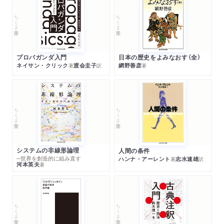
ちくま学芸文庫
ちくま学芸文庫
プロパガンダ入門
日本の歴史をよみなおす（全）
ネイサン・クリック
渡会圭子
網野善彦
著
訳
著
ちくま学芸文庫
ちくま学芸文庫
システムの非線形論理
人間の条件
─世界を創造的に組み直す
ハンナ・アーレント
志水速雄
著
訳
河本英夫
著
ちくま学芸文庫
ちくま学芸文庫