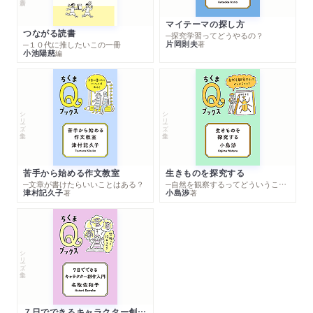
マイテーマの探し方
つながる読書
─探究学習ってどうやるの？
片岡則夫
著
─１０代に推したいこの一冊
小池陽慈
編
シリーズ・全集
シリーズ・全集
苦手から始める作文教室
生きものを探究する
─文章が書けたらいいことはある？
─自然を観察するってどういうこと？
津村記久子
小島渉
著
著
シリーズ・全集
７日でできるキャラクター創作入門