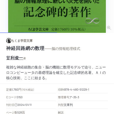
ちくま学芸文庫
神経回路網の数理
——脳の情報処理様式
甘利俊一
著
複雑な神経細胞の集合・脳の機能に数理モデルで迫り、ニュー
ロコンピーュータの基礎理論を確立した記念碑的名著。ＡＩの
核心技術、ここに始まる。
円
定価
ISBN
1,760
（10％税込）
978-4-480-51229-1
Cコード
整理番号
ア
0150
-35-3
文庫判
刊行日
判型
2024/01/11
頁
ページ数
解説
528