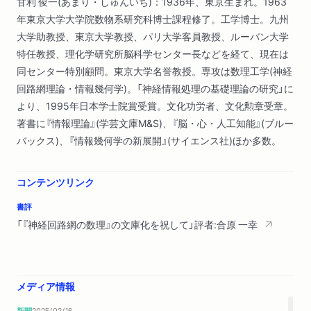
甘利 俊一(あまり・しゅんいち)：1936年、東京生まれ。1963
年東京大学大学院数物系研究科博士課程修了。工学博士。九州
大学助教授、東京大学教授、パリ大学客員教授、ルーバン大学
特任教授、理化学研究所脳科学センター長などを経て、現在は
同センター特別顧問。東京大学名誉教授。専攻は数理工学(神経
回路網理論・情報幾何学)。「神経情報処理の基礎理論の研究」に
より、1995年日本学士院賞受賞。文化功労者、文化勲章受章。
著書に『情報理論』(学芸文庫M&S)、『脳・心・人工知能』(ブルー
バックス)、『情報幾何学の新展開』(サイエンス社)ほか多数。
コンテンツリンク
書評
「『神経回路網の数理』の文庫化を祝して」評者:合原 一幸
メディア情報
新聞
2025/02/16