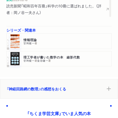
読売新聞「昭和百年百冊」科学の10冊に選ばれました。（評
者：岡ノ谷一夫さん）
シリーズ・関連本
ちくま学芸文庫
情報理論
甘利俊一
著
ちくま学芸文庫
理工学者が書いた数学の本 線形代数
甘利俊一
著
金谷健一
著
『神経回路網の数理』の感想をおくる
「ちくま学芸文庫」でいま人気の本