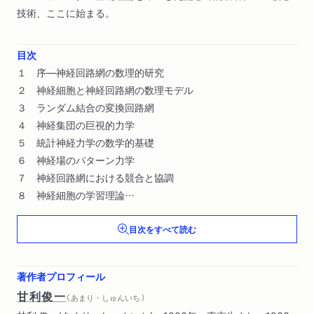
技術、ここに始まる。
目次
１ 序―神経回路網の数理的研究
２ 神経細胞と神経回路網の数理モデル
３ ランダム結合の変換回路網
４ 神経集団の巨視的力学
５ 統計神経力学の数学的基礎
６ 神経場のパターン力学
７ 神経回路網における競合と協調
８ 神経細胞の学習理論
９ 自己組織神経回路網における情報処理
目次をすべて読む
著作者プロフィール
甘利俊一
（ あまり・しゅんいち ）