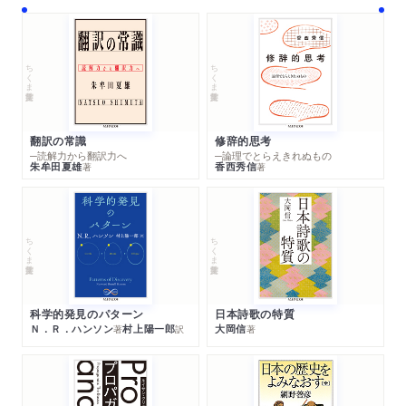
ちくま学芸文庫
ちくま学芸文庫
翻訳の常識
修辞的思考
─読解力から翻訳力へ
─論理でとらえきれぬもの
朱牟田夏雄
香西秀信
著
著
ちくま学芸文庫
ちくま学芸文庫
科学的発見のパターン
日本詩歌の特質
Ｎ．Ｒ．ハンソン
村上陽一郎
大岡信
著
訳
著