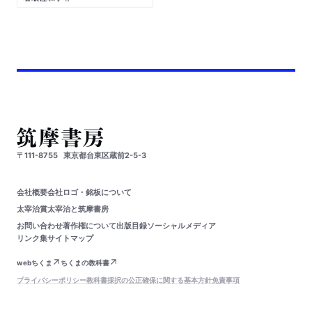
〒111-8755
東京都台東区蔵前2-5-3
会社概要
会社ロゴ・銘板について
太宰治賞
太宰治と筑摩書房
お問い合わせ
著作権について
出版目録
ソーシャルメディア
リンク集
サイトマップ
webちくま
ちくまの教科書
プライバシーポリシー
教科書採択の公正確保に関する基本方針
免責事項