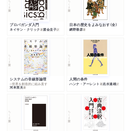
ちくま学芸文庫
ちくま学芸文庫
プロパガンダ入門
日本の歴史をよみなおす（全）
ネイサン・クリック
渡会圭子
網野善彦
著
訳
著
ちくま学芸文庫
ちくま学芸文庫
システムの非線形論理
人間の条件
─世界を創造的に組み直す
ハンナ・アーレント
志水速雄
著
訳
河本英夫
著
ちくま学芸文庫
ちくま学芸文庫