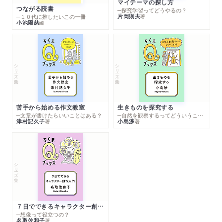
マイテーマの探し方
つながる読書
─探究学習ってどうやるの？
片岡則夫
著
─１０代に推したいこの一冊
小池陽慈
編
シリーズ・全集
シリーズ・全集
苦手から始める作文教室
生きものを探究する
─文章が書けたらいいことはある？
─自然を観察するってどういうこと？
津村記久子
小島渉
著
著
シリーズ・全集
７日でできるキャラクター創作入門
─想像って役立つの？
名取佐和子
著