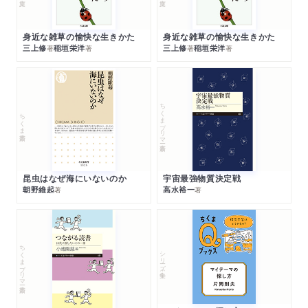
身近な雑草の愉快な生きかた
身近な雑草の愉快な生きかた
三上修
稲垣栄洋
三上修
稲垣栄洋
著
著
著
著
ちくまプリマー新書
ちくま新書
昆虫はなぜ海にいないのか
宇宙最強物質決定戦
朝野維起
高水裕一
著
著
ちくまプリマー新書
シリーズ・全集