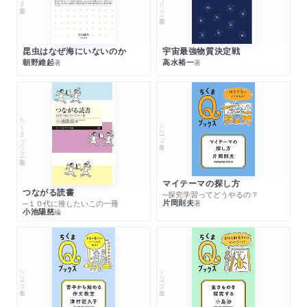
昆虫はなぜ海にいないのか
宇宙最強物質決定戦
朝野維起
高水裕一
著
著
ちくまプリマー新書
シリーズ・全集
マイテーマの探し方
つながる読書
─探究学習ってどうやるの？
片岡則夫
著
─１０代に推したいこの一冊
小池陽慈
編
シリーズ・全集
シリーズ・全集