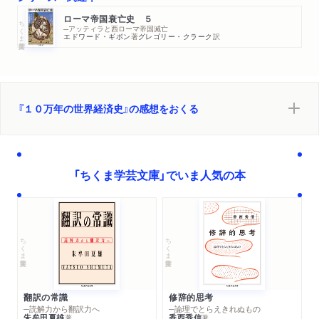
謝辞／文庫版訳者あとがきにかえて／解説（小野塚知二）／原注
ローマ帝国衰亡史 ５
ちくま学芸文庫
／数学的補遺／参考文献／索引
─アッティラと西ローマ帝国滅亡
エドワード・ギボン
著
グレゴリー・クラーク
訳
『１０万年の世界経済史』の感想をおくる
「ちくま学芸文庫」でいま人気の本
ちくま学芸文庫
ちくま学芸文庫
翻訳の常識
修辞的思考
─読解力から翻訳力へ
─論理でとらえきれぬもの
朱牟田夏雄
香西秀信
著
著