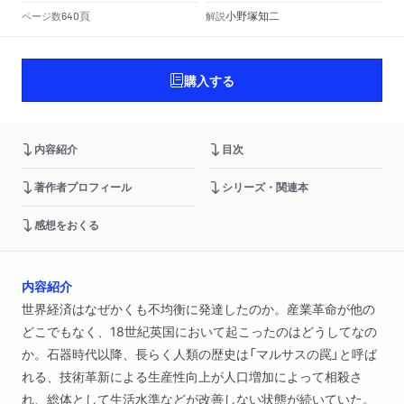
頁
小野塚知二
ページ数
解説
640
購入する
内容紹介
目次
著作者プロフィール
シリーズ・関連本
感想をおくる
内容紹介
世界経済はなぜかくも不均衡に発達したのか。産業革命が他の
どこでもなく、18世紀英国において起こったのはどうしてなの
か。石器時代以降、長らく人類の歴史は「マルサスの罠」と呼ば
れる、技術革新による生産性向上が人口増加によって相殺さ
れ、総体として生活水準などが改善しない状態が続いていた。