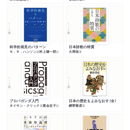
ちくま学芸文庫
ちくま学芸文庫
科学的発見のパターン
日本詩歌の特質
Ｎ．Ｒ．ハンソン
村上陽一郎
大岡信
著
訳
著
ちくま学芸文庫
ちくま学芸文庫
プロパガンダ入門
日本の歴史をよみなおす（全）
ネイサン・クリック
渡会圭子
網野善彦
著
訳
著