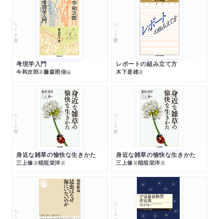
ちくま文庫
ちくま学芸文庫
考現学入門
レポートの組み立て方
今和次郎
藤森照信
木下是雄
著
編
著
ちくま文庫
ちくま文庫
身近な雑草の愉快な生きかた
身近な雑草の愉快な生きかた
三上修
稲垣栄洋
三上修
稲垣栄洋
著
著
著
著
ちくまプリマー新書
ちくま新書