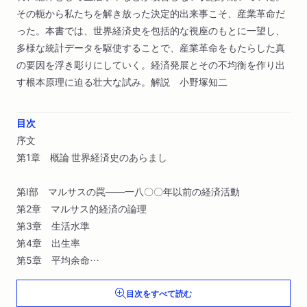
その軛から私たちを解き放った決定的出来事こそ、産業革命だ
った。本書では、世界経済史を包括的な視座のもとに一望し、
多様な統計データを駆使することで、産業革命をもたらした真
の要因を浮き彫りにしていく。経済発展とその不均衡を作り出
す根本原理に迫る壮大な試み。解説 小野塚知二
目次
序文
第1章 概論 世界経済史のあらまし
第Ⅰ部 マルサスの罠――一八〇〇年以前の経済活動
第2章 マルサス的経済の論理
第3章 生活水準
第4章 出生率
第5章 平均余命
第6章 マルサスとダーウィン――もっとも豊かな者が生き残
目次をすべて読む
る社会