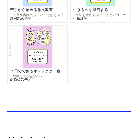
苦手から始める作文教室
生きものを探究する
─文章が書けたらいいことはある？
─自然を観察するってどういうこと？
津村記久子
小島渉
著
著
シリーズ・全集
７日でできるキャラクター創作入門
─想像って役立つの？
名取佐和子
著