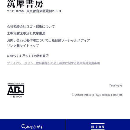
〒111-8755
東京都台東区蔵前2-5-3
会社概要
会社ロゴ・銘板について
太宰治賞
太宰治と筑摩書房
お問い合わせ
著作権について
出版目録
ソーシャルメディア
リンク集
サイトマップ
webちくま
ちくまの教科書
プライバシーポリシー
教科書採択の公正確保に関する基本方針
免責事項
PageTop
© Chikumashobo Ltd.
2024
All Rights Reserved.
本をさがす