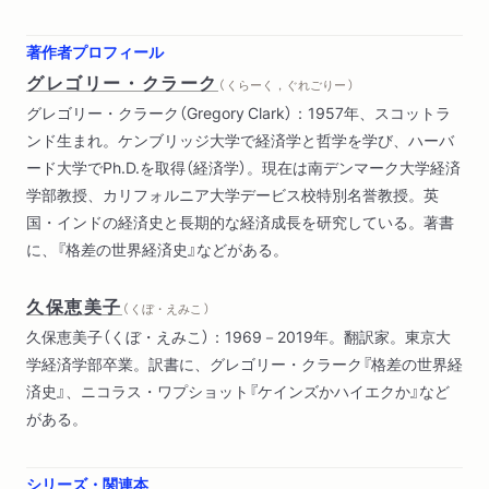
第7章 技術進歩
第8章 社会制度と経済成長
著作者プロフィール
第9章 近代的な人間の登場
グレゴリー・クラーク
（ くらーく，ぐれごりー ）
グレゴリー・クラーク（Gregory Clark）：1957年、スコットラ
第Ⅱ部 産業革命
ンド生まれ。ケンブリッジ大学で経済学と哲学を学び、ハーバ
第10章 近代的な経済成長――国富の形成
ード大学でPh.D.を取得（経済学）。現在は南デンマーク大学経済
第11章 産業革命の謎
学部教授、カリフォルニア大学デービス校特別名誉教授。英
第12章 英国の産業革命
国・インドの経済史と長期的な経済成長を研究している。著書
第13章 産業革命はなぜ中国やインド、日本ではなく、英国で
に、『格差の世界経済史』などがある。
起きたのか
第14章 産業革命の社会的影響
久保恵美子
（ くぼ・えみこ ）
第Ⅲ部 大いなる分岐
久保恵美子（くぼ・えみこ）：1969－2019年。翻訳家。東京大
第15章 一八〇〇年以降の世界における経済成長
学経済学部卒業。訳書に、グレゴリー・クラーク『格差の世界経
第16章 格差拡大の近因
済史』、ニコラス・ワプショット『ケインズかハイエクか』など
第17章 なぜ世界全体が発展しなかったのか
がある。
第18章 結論 未知の新世界
シリーズ・関連本