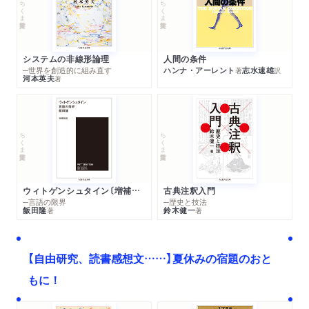
ちくま学芸文庫
ちくま学芸文庫
システムの非線形論理
人間の条件
─世界を創造的に組み直す
ハンナ・アーレント
志水速雄
著
訳
河本英夫
著
ちくま学芸文庫
ちくま学芸文庫
ウィトゲンシュタイン〔増補新版〕
古典注釈入門
─言語の限界
─歴史と技法
飯田隆
鈴木健一
著
著
【自由研究、読書感想文……】夏休みの宿題のおと
もに！