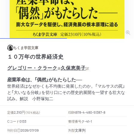
ちくま学芸文庫
１０万年の世界経済史
グレゴリー・クラーク
久保恵美子
著
訳
産業革命は、「偶然」がもたらした──
世界経済はなぜかくも不均衡に発展したのか。「マルサスの罠」
と「大いなる分岐」を切り口にその歴史的展開を一望する壮大な
試み。解説 小野塚知二
円
定価
ISBN
2,310
（10％税込）
978-4-480-51387-8
Cコード
整理番号
ク
0133
-41-1
文庫判
刊行日
判型
2026/07/09