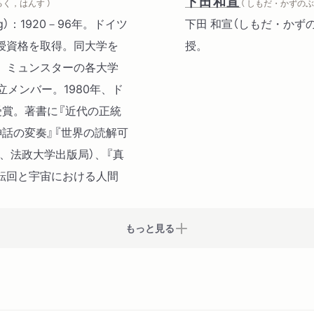
第三部 非概念性
下田和宣
るく，はんす ）
（ しもだ・かずのぶ 
教父学における古代哲学の
rg）：1920－96年。ドイツ
下田 和宣（しもだ・かず
（1959）
授資格を取得。同大学を
授。
ソクラテスと「曖昧な対象
、ミュンスターの各大学
ール・ヴァレリー（1964）
メンバー。1980年、ド
美的対象の本質的多義性（19
受賞。著書に『近代の正統
貨幣か生か――ゲオルク・
神話の変奏』『世界の読解可
的研究（1976）
、法政大学出版局）、『真
非概念性の理論（1970年代
転回と宇宙における人間
予型――政治的神話の変奏（
真理の厳格主義――「エジプ
もっと見る
文献表
編訳者解説