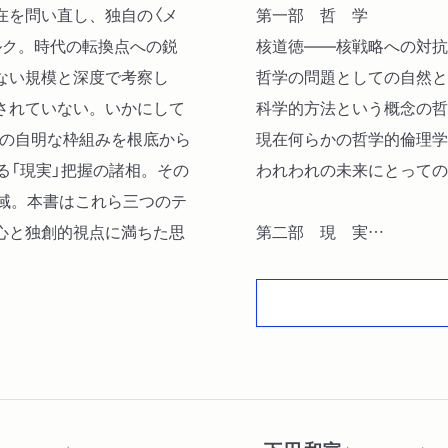
在を問い直し、独自の〈メ
第一部 哲 学
ルク。時代の転換点への鋭
核道徳――核戦略への対抗策
ない規模と深度で考察し
哲学の問題としての自然と技
されていない。いかにして
科学的方法という概念の哲学
理の自明な枠組みを根底から
現在何らかの哲学的倫理学が
る「現実」把握の諸相。その
われわれの未来にとっての哲
領域。本書はこれら三つのテ
心と独創的視点に満ちた思
第二部 現 実
哲学の言語的現実（1946/4
現実概念と小説の可能性（19
現実概念と国家論（1968）
現実概念と神話の潜在的影響力
生活世界と現実概念（1972