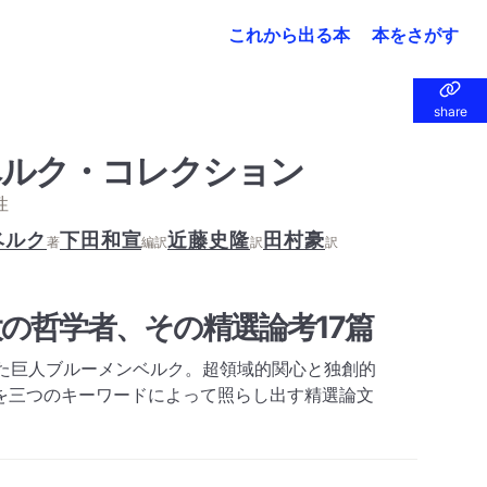
これから出る本
本をさがす
share
share
ベルク・コレクション
性
ベルク
下田和宣
近藤史隆
田村豪
著
編訳
訳
訳
の哲学者、その精選論考17篇
した巨人ブルーメンベルク。超領域的関心と独創的
を三つのキーワードによって照らし出す精選論文