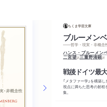
ちくま学芸文庫
ブルーメン
——哲学・現実・非概念
ハンス・ブルーメン
二宮望
三重野清顕
訳
訳
戦後ドイツ最大
「メタファー学」を構築
視点に満ちた思考の射程
集。
Next slide