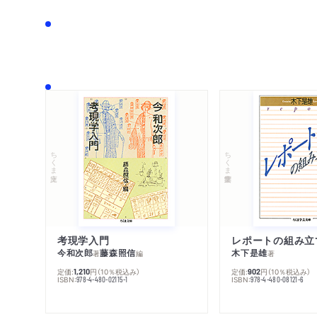
ちくま文庫
ちくま学芸文庫
考現学入門
レポートの組み立
今和次郎
藤森照信
木下是雄
著
編
著
定価:
円
（10％税込み）
定価:
円
（10％税込み）
1,210
902
ISBN:
ISBN:
978-4-480-02115-1
978-4-480-08121-6