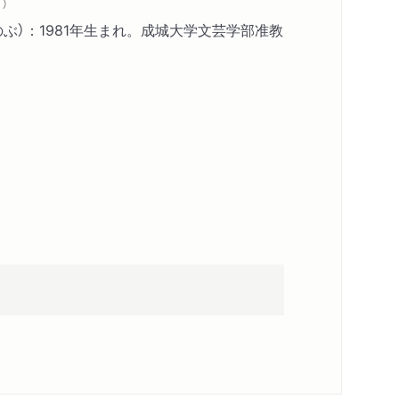
）
批判と受容――伝承の形態学のための構造分析
のぶ）：1981年生まれ。成城大学文芸学部准教
」――美的対象の存在論という伝統に対峙するポ
66）
ジンメルの哲学がもつ一貫性へのメタファー学
半ば）
1980年代前半）
ト人モーセ」（1980年代後半）