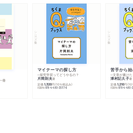
シリーズ・全集
シリーズ・全集
マイテーマの探し方
苦手から始
─探究学習ってどうやるの？
─文章が書けた
片岡則夫
津村記久子
著
著
一冊
定価:
円
（10％税込み）
定価:
円
（1
1,320
1,210
ISBN:
ISBN:
978-4-480-25117-6
978-4-480-2