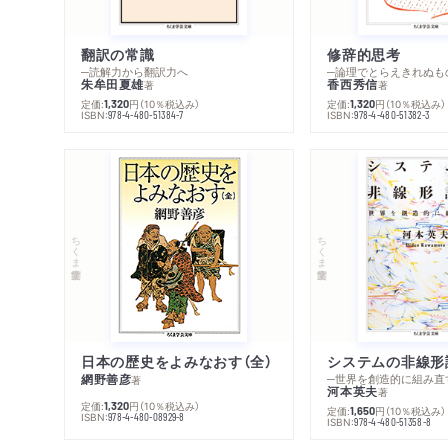
翻訳の常識
修辞的思考
─読解力から翻訳力へ
─論理でとらえきれぬも
朱牟田夏雄
香西秀信
著
著
定価:
円
（10％税込み）
定価:
円
（10％税込み）
1,320
1,320
ISBN:
ISBN:
978-4-480-51384-7
978-4-480-51382-3
ちくま学芸文庫
ちくま学芸文庫
日本の歴史をよみなおす（全）
システムの非線形
網野善彦
─世界を創造的に組み直
著
河本英夫
著
定価:
円
（10％税込み）
1,320
定価:
円
（10％税込み）
1,650
ISBN:
978-4-480-08929-8
ISBN:
978-4-480-51358-8