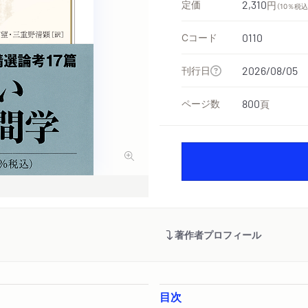
定価
2,310
円
（10％税込
Cコード
0110
刊行日
2026/08/05
ページ数
800
頁
著作者プロフィール
目次