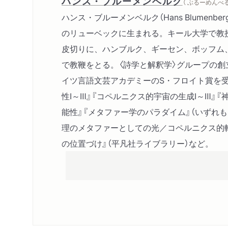
ハンス・ブルーメンベルク
（ ぶるーめんべ
ハンス・ブルーメンベルク（Hans Blumenbe
のリューベックに生まれる。キール大学で教
皮切りに、ハンブルク、ギーセン、ボッフム
で教鞭をとる。〈詩学と解釈学〉グループの創立
イツ言語文芸アカデミーのS・フロイト賞を
性Ⅰ～Ⅲ』『コペルニクス的宇宙の生成Ⅰ～Ⅲ』『
能性』『メタファー学のパラダイム』（いずれも
理のメタファーとしての光／コペルニクス的
の位置づけ』（平凡社ライブラリー）など。