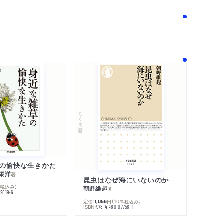
！
ちくま新書
の愉快な生きかた
栄洋
著
昆虫はなぜ海にいないのか
％税込み）
朝野維起
著
42819-6
定価:
円
（10％税込み）
1,056
ISBN:
978-4-480-07756-1