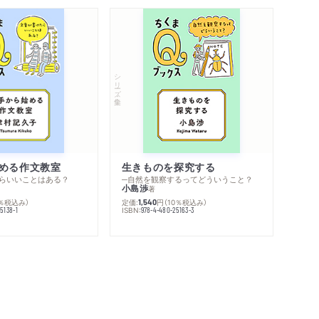
シリーズ・全集
める作文教室
生きものを探究する
らいいことはある？
─自然を観察するってどういうこと？
小島渉
著
0％税込み）
定価:
円
（10％税込み）
1,540
ISBN:
5138-1
978-4-480-25163-3