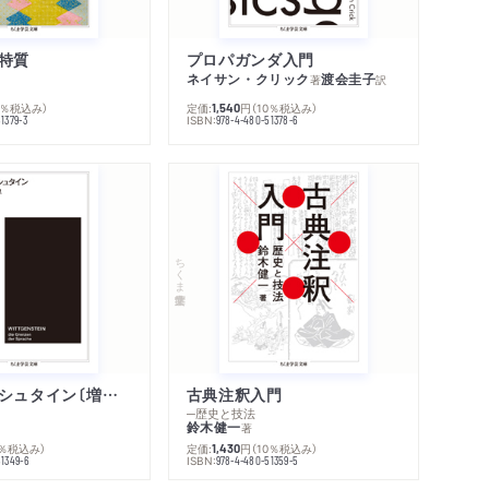
内容紹介・目次
著作者プロフィール
感想をおくる
特質
プロパガンダ入門
ネイサン・クリック
渡会圭子
著
訳
0％税込み）
定価:
円
（10％税込み）
1,540
ISBN:
1379-3
978-4-480-51378-6
ちくま学芸文庫
ウィトゲンシュタイン〔増補新版〕
古典注釈入門
─歴史と技法
鈴木健一
著
0％税込み）
定価:
円
（10％税込み）
1,430
ISBN:
51349-6
978-4-480-51359-5