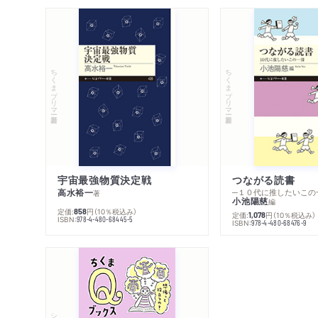
ちくまプリマー新書
ちくまプリマー新書
宇宙最強物質決定戦
つながる読書
高水裕一
─１０代に推したいこの
著
小池陽慈
編
定価:
円
（10％税込み）
858
定価:
円
（10％税込み）
1,078
ISBN:
978-4-480-68445-5
ISBN:
978-4-480-68476-9