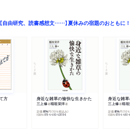
【自由研究、読書感想文……】夏休みの宿題のおともに
ちくま文庫
ちくま文庫
て方
身近な雑草の愉快な生きかた
身近な雑草
三上修
稲垣栄洋
三上修
稲垣
著
著
著
定価:
円
（10％税込み）
定価:
円
（10
814
814
ISBN:
ISBN:
978-4-480-42819-6
978-4-480-