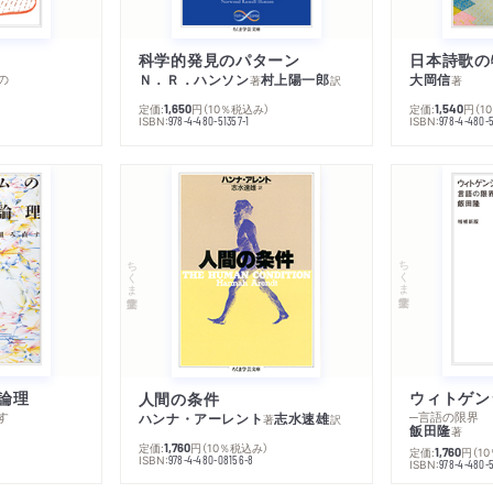
科学的発見のパターン
日本詩歌の
の
Ｎ．Ｒ．ハンソン
村上陽一郎
大岡信
著
訳
著
定価:
円
（10％税込み）
定価:
円
（1
1,650
1,540
ISBN:
ISBN:
978-4-480-51357-1
978-4-480-5
ちくま学芸文庫
ちくま学芸文庫
論理
人間の条件
す
─言語の限界
ハンナ・アーレント
志水速雄
著
訳
飯田隆
著
定価:
円
（10％税込み）
1,760
定価:
円
（1
1,760
ISBN:
978-4-480-08156-8
ISBN:
978-4-480-