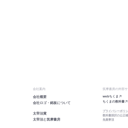
会社案内
筑摩書房の外部サ
webちくま
会社概要
ちくまの教科書
会社ロゴ・銘板について
プライバシーポリ
太宰治賞
教科書採択の公正
太宰治と筑摩書房
免責事項