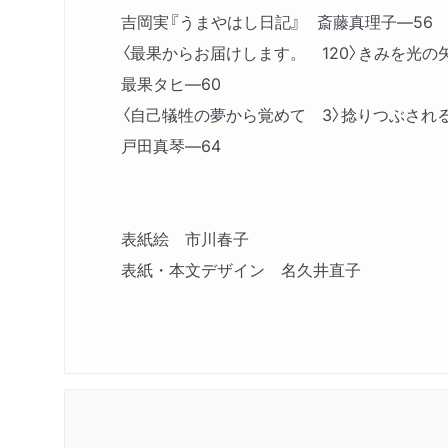
吉岡実『うまやはし日記』 斎藤真理子―56
〈最果からお届けします。 120〉きみを光
最果タヒ―60
〈自己犠牲の夢から覚めて 3〉捻りつぶさ
戸田真琴―64
表紙絵 市川春子
表紙・本文デザイン 名久井直子