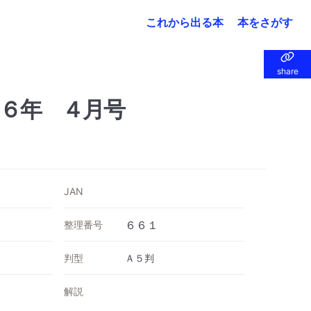
これから出る本
本をさがす
share
share
６年 ４月号
JAN
整理番号
６６１
判型
Ａ５判
解説