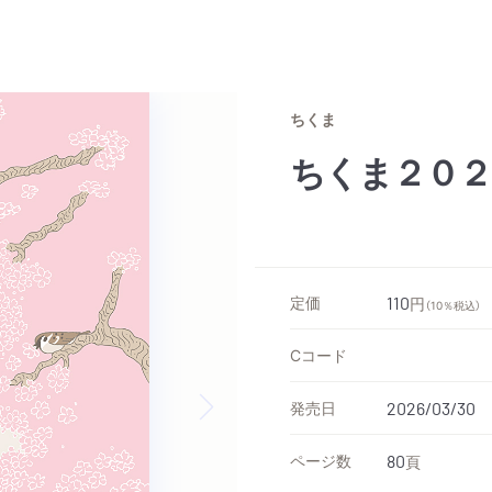
ちくま
ちくま２０２
定価
110
円
（10％税込）
Cコード
発売日
2026/03/30
Next slide
ページ数
80
頁