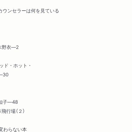
カウンセラーは何を見ている
木野衣―2
レッド・ホット・
30
知子―48
本飛行場（２）
変わらない本