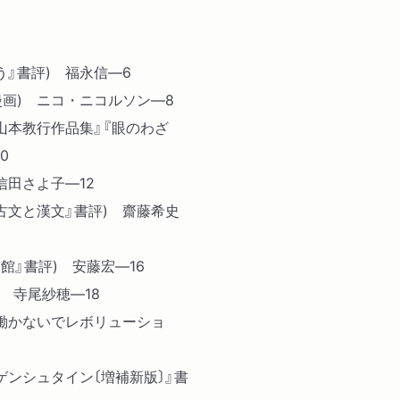
』書評) 福永信―6
漫画) ニコ・ニコルソン―8
 山本教行作品集』『眼のわざ
0
信田さよ子―12
古文と漢文』書評) 齋藤希史
館』書評) 安藤宏―16
 寺尾紗穂―18
働かないでレボリューショ
ゲンシュタイン〔増補新版〕』書