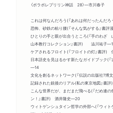
〈ポラポレプリリン神話 28〉―市川春子
これは何なんだろう(『あれは何だったんだろう
恐怖、砂鉄の粘り腰(『そんな気がする』書評
ひとりの手と眼が出合うところ(『手のわざ
山本教行コレクション』書評) 澁川祐子―1
ケアされるフロイト(『フロイトの灯』書評) 
日本語史を見はるかす新たなガイドブック(『
―14
文化を創るネットワーク(『伝説の出版社?博文
記録された銃後のリアル(私の東京地図』書評)
こんな世界だが、まだまだ飛べる(『だめ連の
ン！』書評) 酒井隆史―20
ウィトゲンシュタイン哲学の外部へ(『ウィト