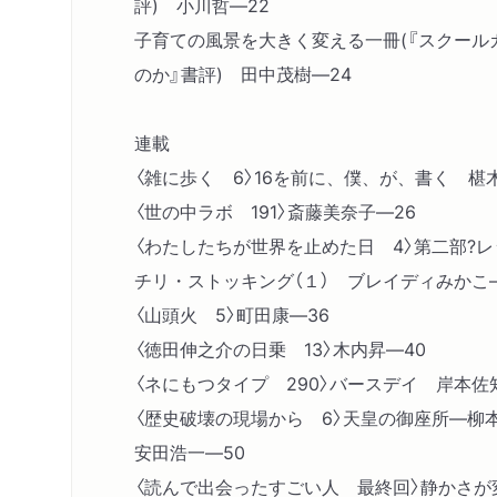
評) 小川哲―22
子育ての風景を大きく変える一冊(『スクール
のか』書評) 田中茂樹―24
連載
〈雑に歩く 6〉16を前に、僕、が、書く 椹
〈世の中ラボ 191〉斎藤美奈子―26
〈わたしたちが世界を止めた日 4〉第二部?
チリ・ストッキング（１） ブレイディみかこ―
〈山頭火 5〉町田康―36
〈徳田伸之介の日乗 13〉木内昇―40
〈ネにもつタイプ 290〉バースデイ 岸本佐
〈歴史破壊の現場から 6〉天皇の御座所―柳
安田浩一―50
〈読んで出会ったすごい人 最終回〉静かさが