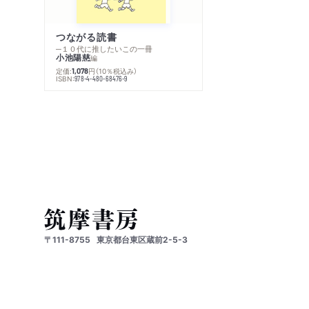
つながる読書
─１０代に推したいこの一冊
小池陽慈
編
定価:
円
（10％税込み）
1,078
ISBN:
978-4-480-68476-9
〒111-8755
東京都台東区蔵前2-5-3