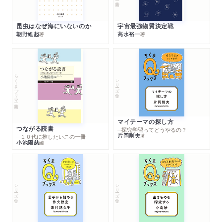
昆虫はなぜ海にいないのか
宇宙最強物質決定戦
朝野維起
高水裕一
著
著
ちくまプリマー新書
シリーズ・全集
マイテーマの探し方
つながる読書
─探究学習ってどうやるの？
片岡則夫
著
─１０代に推したいこの一冊
小池陽慈
編
シリーズ・全集
シリーズ・全集