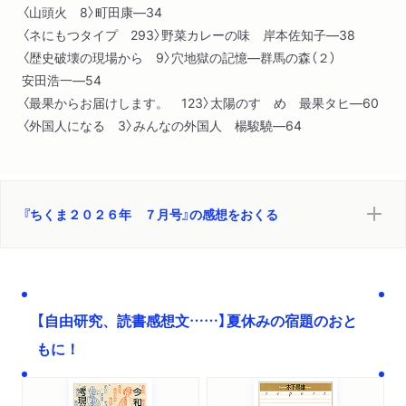
〈山頭火 8〉町田康―34
〈ネにもつタイプ 293〉野菜カレーの味 岸本佐知子―38
〈歴史破壊の現場から 9〉穴地獄の記憶―群馬の森（２）
安田浩一―54
〈最果からお届けします。 123〉太陽のすゝめ 最果タヒ―60
〈外国人になる 3〉みんなの外国人 楊駿驍―64
『ちくま２０２６年 ７月号』の感想をおくる
【自由研究、読書感想文……】夏休みの宿題のおと
もに！