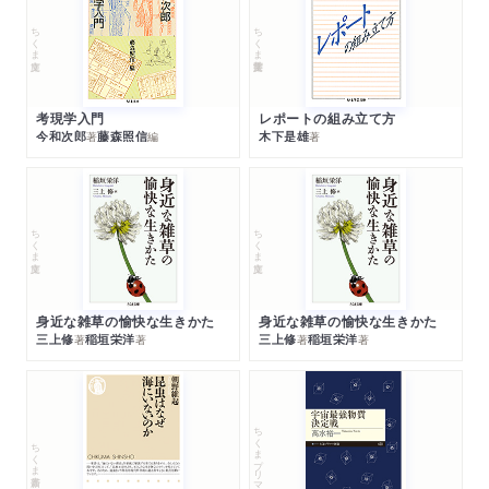
ちくま文庫
ちくま学芸文庫
考現学入門
レポートの組み立て方
今和次郎
藤森照信
木下是雄
著
編
著
ちくま文庫
ちくま文庫
身近な雑草の愉快な生きかた
身近な雑草の愉快な生きかた
三上修
稲垣栄洋
三上修
稲垣栄洋
著
著
著
著
ちくまプリマー新書
ちくま新書