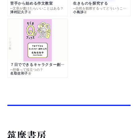
苦手から始める作文教室
生きものを探究する
─文章が書けたらいいことはある？
─自然を観察するってどういうこと？
津村記久子
小島渉
著
著
シリーズ・全集
７日でできるキャラクター創作入門
─想像って役立つの？
名取佐和子
著