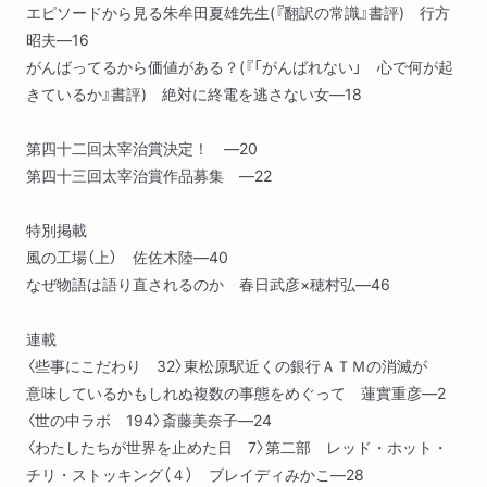
エピソードから見る朱牟田夏雄先生(『翻訳の常識』書評) 行方
昭夫―16
がんばってるから価値がある？(『「がんばれない」 心で何が起
きているか』書評) 絶対に終電を逃さない女―18
第四十二回太宰治賞決定！ ―20
第四十三回太宰治賞作品募集 ―22
特別掲載
風の工場（上） 佐佐木陸―40
なぜ物語は語り直されるのか 春日武彦×穂村弘―46
連載
〈些事にこだわり 32〉東松原駅近くの銀行ＡＴＭの消滅が
意味しているかもしれぬ複数の事態をめぐって 蓮實重彦―2
〈世の中ラボ 194〉斎藤美奈子―24
〈わたしたちが世界を止めた日 7〉第二部 レッド・ホット・
チリ・ストッキング（４） ブレイディみかこ―28