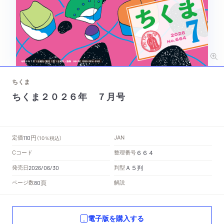
ちくま
ちくま２０２６年 ７月号
円
定価
JAN
110
（10％税込）
Cコード
整理番号
６６４
Ａ５判
発売日
判型
2026/06/30
頁
ページ数
解説
80
電子版を購入する