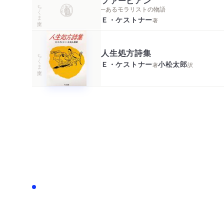
ちくま文庫
─あるモラリストの物語
Ｅ・ケストナー
著
人生処方詩集
ちくま文庫
Ｅ・ケストナー
小松太郎
著
訳