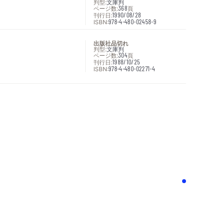
判型:
文庫判
ページ数:
368
頁
刊行日:
1990/08/28
ISBN:
978-4-480-02458-9
出版社品切れ
判型:
文庫判
ページ数:
304
頁
刊行日:
1988/10/25
ISBN:
978-4-480-02271-4
次へ
！