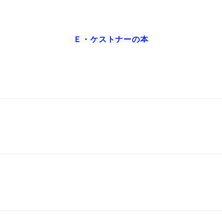
Ｅ・ケストナー
の本