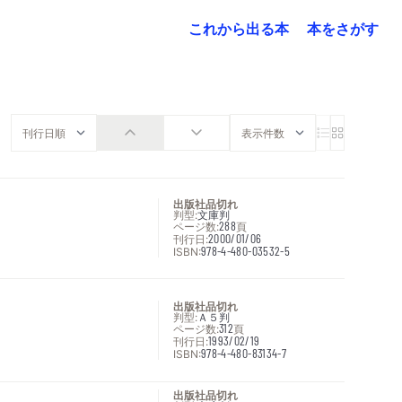
これから出る本
本をさがす
出版社品切れ
判型:
文庫判
ページ数:
288
頁
刊行日:
2000/01/06
ISBN:
978-4-480-03532-5
出版社品切れ
判型:
Ａ５判
ページ数:
312
頁
刊行日:
1993/02/19
ISBN:
978-4-480-83134-7
出版社品切れ