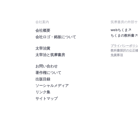
会社案内
筑摩書房の外部サ
webちくま
会社概要
ちくまの教科書
会社ロゴ・銘板について
プライバシーポリ
太宰治賞
教科書採択の公正
太宰治と筑摩書房
免責事項
お問い合わせ
著作権について
出版目録
ソーシャルメディア
リンク集
サイトマップ