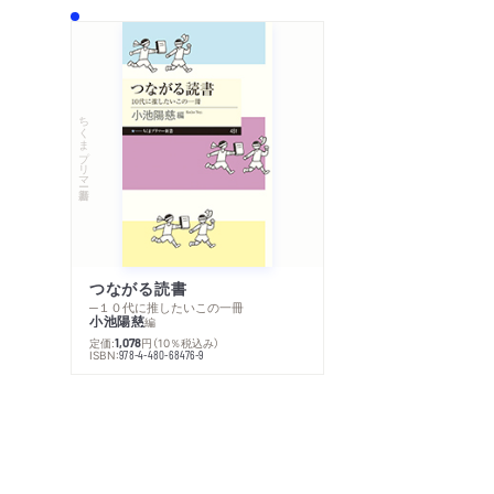
ちくまプリマー新書
つながる読書
─１０代に推したいこの一冊
小池陽慈
編
定価:
円
（10％税込み）
1,078
ISBN:
978-4-480-68476-9