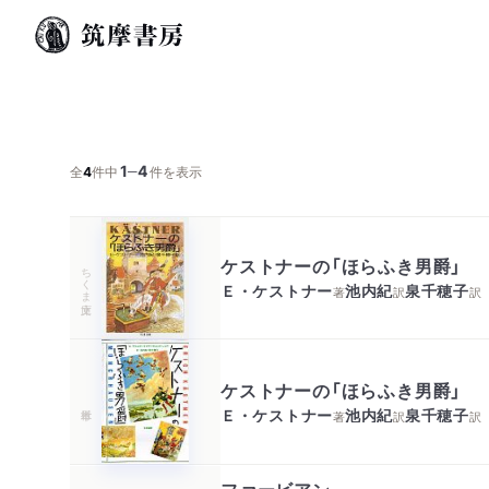
1
4
─
全
4
件中
件を表示
ケストナーの「ほらふき男爵」
ちくま文庫
Ｅ・ケストナー
池内紀
泉千穂子
著
訳
訳
ケストナーの「ほらふき男爵」
Ｅ・ケストナー
池内紀
泉千穂子
著
訳
訳
ファービアン