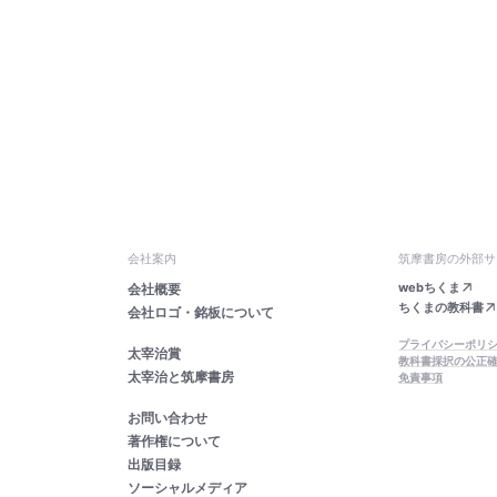
会社案内
筑摩書房の外部サ
webちくま
会社概要
ちくまの教科書
会社ロゴ・銘板について
プライバシーポリ
太宰治賞
教科書採択の公正
太宰治と筑摩書房
免責事項
お問い合わせ
著作権について
出版目録
ソーシャルメディア