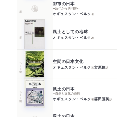
都市の日本
─所作から共同体へ
オギュスタン・ベルク
著
風土としての地球
オギュスタン・ベルク
著
空間の日本文化
ちくま学芸文庫
オギュスタン・ベルク
宮原信
著
訳
風土の日本
ちくま学芸文庫
─自然と文化の通態
オギュスタン・ベルク
篠田勝英
著
訳
風土の日本