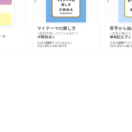
マイテーマの探し方
苦手から始
─探究学習ってどうやるの？
─文章が書けた
一冊
片岡則夫
津村記久子
著
著
定価:
円
（10％税込み）
定価:
円
（1
1,320
1,210
ISBN:
ISBN:
978-4-480-25117-6
978-4-480-2