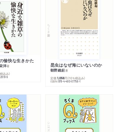
ちくま新書
の愉快な生きかた
昆虫はなぜ海にいないのか
栄洋
著
朝野維起
著
％税込み）
42819-6
定価:
円
（10％税込み）
1,056
ISBN:
978-4-480-07756-1
シリーズ・全集