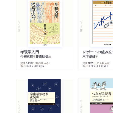
ちくま文庫
ちくま学芸文庫
考現学入門
レポートの組み立
今和次郎
藤森照信
木下是雄
著
編
著
定価:
円
（10％税込み）
定価:
円
（10％税込み）
1,210
902
ISBN:
ISBN:
978-4-480-02115-1
978-4-480-08121-6
ちくまプリマー新書
ちくまプリマー新書