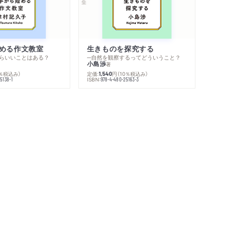
める作文教室
生きものを探究する
らいいことはある？
─自然を観察するってどういうこと？
小島渉
著
0％税込み）
定価:
円
（10％税込み）
1,540
ISBN:
5138-1
978-4-480-25163-3