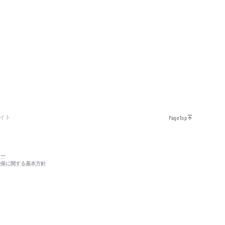
イト
PageTop
シー
確保に関する基本方針