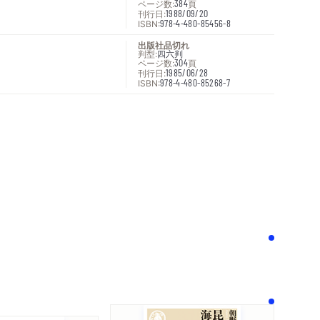
ページ数:
384
頁
刊行日:
1988/09/20
ISBN:
978-4-480-85456-8
出版社品切れ
判型:
四六判
ページ数:
304
頁
刊行日:
1985/06/28
ISBN:
978-4-480-85268-7
次へ
！