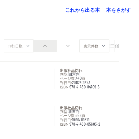
これから出る本
本をさがす
出版社品切れ
判型:
四六判
ページ数:
440
頁
刊行日:
2002/01/23
ISBN:
978-4-480-84709-6
出版社品切れ
判型:
新書判
ページ数:
256
頁
刊行日:
1996/09/19
ISBN:
978-4-480-05683-2