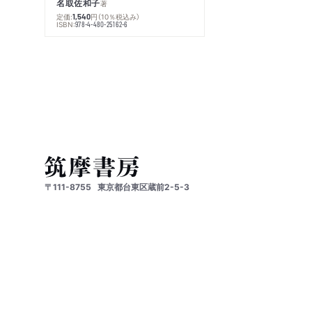
名取佐和子
著
定価:
円
（10％税込み）
1,540
ISBN:
978-4-480-25162-6
〒111-8755
東京都台東区蔵前2-5-3