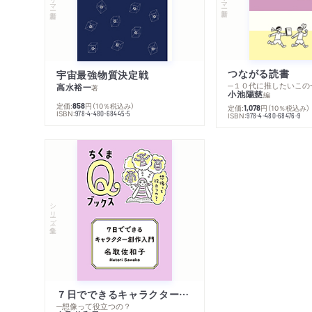
つながる読書
宇宙最強物質決定戦
─１０代に推したいこの
高水裕一
著
小池陽慈
編
定価:
円
（10％税込み）
858
定価:
円
（10％税込み）
1,078
ISBN:
978-4-480-68445-5
ISBN:
978-4-480-68476-9
シリーズ・全集
７日でできるキャラクター創作入門
─想像って役立つの？