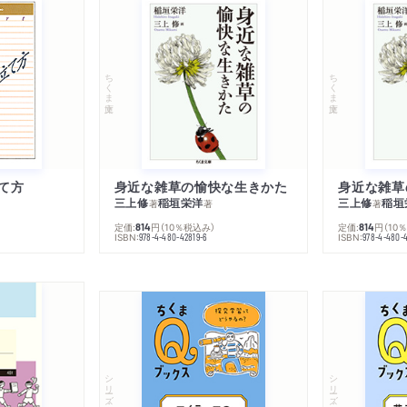
ちくま文庫
ちくま文庫
て方
身近な雑草の愉快な生きかた
身近な雑草
三上修
稲垣栄洋
三上修
稲垣
著
著
著
定価:
円
（10％税込み）
定価:
円
（10
814
814
ISBN:
ISBN:
978-4-480-42819-6
978-4-480-
シリーズ・全集
シリーズ・全集