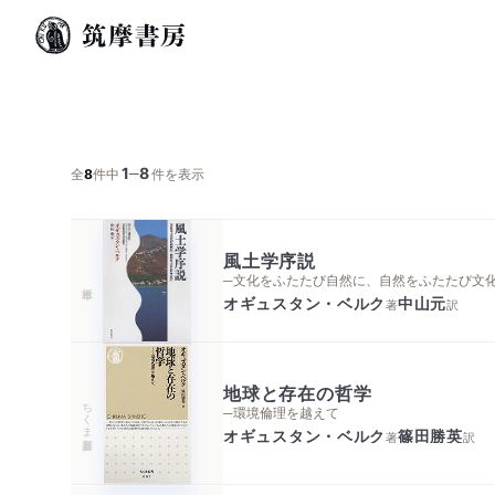
1
8
─
全
8
件中
件を表示
風土学序説
─文化をふたたび自然に、自然をふたたび文
オギュスタン・ベルク
中山元
著
訳
地球と存在の哲学
ちくま新書
─環境倫理を越えて
オギュスタン・ベルク
篠田勝英
著
訳