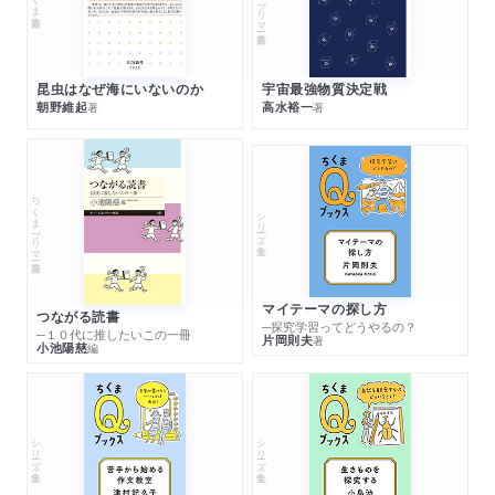
昆虫はなぜ海にいないのか
宇宙最強物質決定戦
朝野維起
高水裕一
著
著
ちくまプリマー新書
シリーズ・全集
マイテーマの探し方
つながる読書
─探究学習ってどうやるの？
─１０代に推したいこの一冊
片岡則夫
著
小池陽慈
編
シリーズ・全集
シリーズ・全集