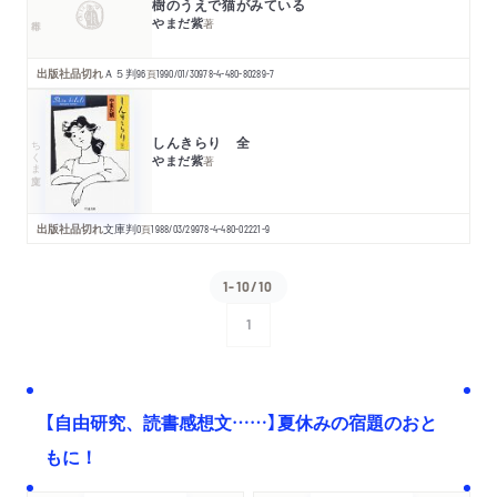
樹のうえで猫がみている
やまだ紫
著
出版社品切れ
Ａ５判
96
頁
1990/01/30
978-4-480-80289-7
しんきらり 全
ちくま文庫
やまだ紫
著
出版社品切れ
文庫判
0
頁
1988/03/29
978-4-480-02221-9
1-10/10
1
次へ
【自由研究、読書感想文……】夏休みの宿題のおと
もに！