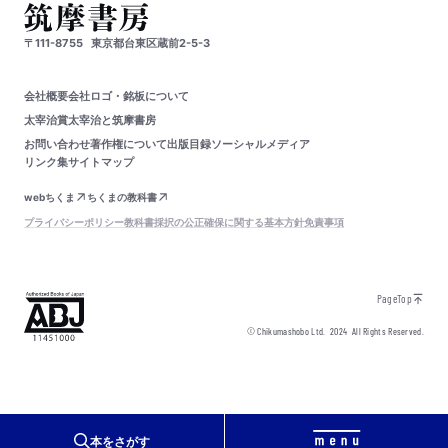
〒111-8755
東京都台東区蔵前2-5-3
会社概要
会社ロゴ・銘板について
太宰治賞
太宰治と筑摩書房
お問い合わせ
著作権について
出版目録
ソーシャルメディア
リンク集
サイトマップ
webちくま
ちくまの教科書
プライバシーポリシー
教科書採択の公正確保に関する基本方針
免責事項
PageTop
© Chikumashobo Ltd.
2024
All Rights Reserved.
本をさがす