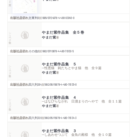
出版社品切れ
文庫判
0
頁
1995/07/24
978-4-480-03045-0
やまだ紫作品集 全５巻
シリーズ・全集
やまだ紫
著
出版社品切れ
その他
0
頁
1992/07/10
978-4-480-70130-5
やまだ紫作品集 ５
シリーズ・全集
─性悪猫 鈍たちとやま猫 他 全９篇
やまだ紫
著
出版社品切れ
四六判
264
頁
1992/06/19
978-4-480-70135-0
やまだ紫作品集 ４
シリーズ・全集
─はなびらながれ 日溜まりのへやで 他 全１１篇
やまだ紫
著
出版社品切れ
四六判
320
頁
1992/05/15
978-4-480-70134-3
やまだ紫作品集 ３
シリーズ・全集
─しあわせつぶて 金魚の殿様 他 全１０篇