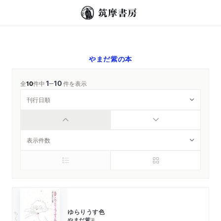
やまだ紫
の本
1
10
─
全
10
件中
件を表示
ゆらりうす色
ちくま文庫
やまだ紫
著