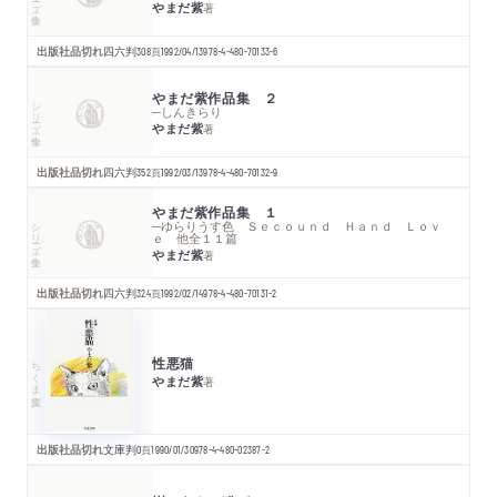
やまだ紫
著
出版社品切れ
四六判
308
頁
1992/04/13
978-4-480-70133-6
やまだ紫作品集 ２
シリーズ・全集
─しんきらり
やまだ紫
著
出版社品切れ
四六判
352
頁
1992/03/13
978-4-480-70132-9
やまだ紫作品集 １
シリーズ・全集
─ゆらりうす色 Ｓｅｃｏｕｎｄ Ｈａｎｄ Ｌｏｖ
ｅ 他全１１篇
やまだ紫
著
出版社品切れ
四六判
324
頁
1992/02/14
978-4-480-70131-2
性悪猫
ちくま文庫
やまだ紫
著
出版社品切れ
文庫判
0
頁
1990/01/30
978-4-480-02387-2