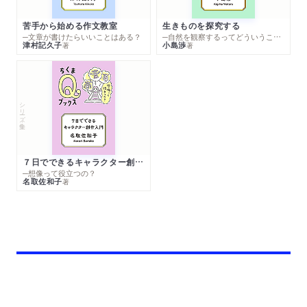
苦手から始める作文教室
生きものを探究する
─文章が書けたらいいことはある？
─自然を観察するってどういうこと？
津村記久子
小島渉
著
著
シリーズ・全集
７日でできるキャラクター創作入門
─想像って役立つの？
名取佐和子
著