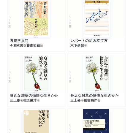
ちくま文庫
ちくま学芸文庫
考現学入門
レポートの組み立て方
今和次郎
藤森照信
木下是雄
著
編
著
ちくま文庫
ちくま文庫
身近な雑草の愉快な生きかた
身近な雑草の愉快な生きかた
三上修
稲垣栄洋
三上修
稲垣栄洋
著
著
著
著
ちくまプリマー新書
ちくま新書