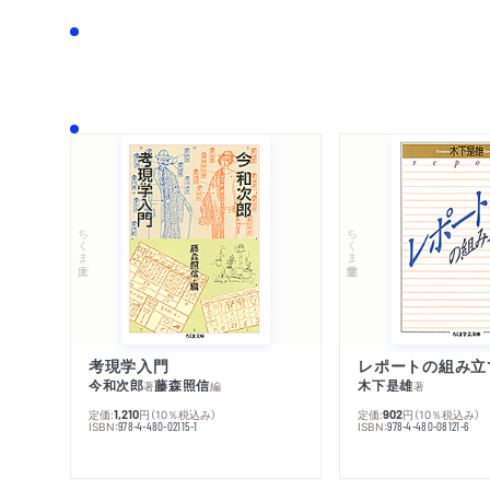
ちくま文庫
ちくま学芸文庫
考現学入門
レポートの組み立
今和次郎
藤森照信
木下是雄
著
編
著
定価:
円
（10％税込み）
定価:
円
（10％税込み）
1,210
902
ISBN:
ISBN:
978-4-480-02115-1
978-4-480-08121-6