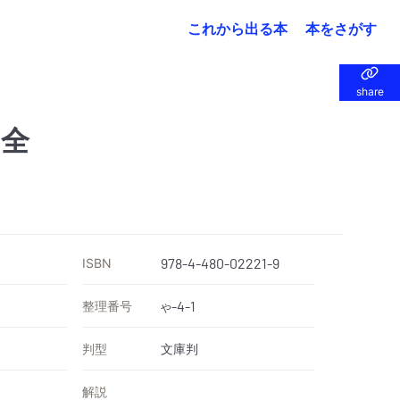
これから出る本
本をさがす
share
share
 全
ISBN
978-4-480-02221-9
整理番号
-4-1
や
判型
文庫判
解説