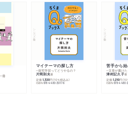
シリーズ・全集
シリーズ・全集
マイテーマの探し方
苦手から始
─探究学習ってどうやるの？
─文章が書けた
片岡則夫
津村記久子
著
著
一冊
定価:
円
（10％税込み）
定価:
円
（1
1,320
1,210
ISBN:
ISBN:
978-4-480-25117-6
978-4-480-2