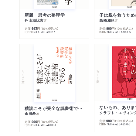
新版 思考の整理学
外山滋比古
高橋和巳
著
著
定価:
円
（10％税込み）
定価:
円
（10％税込み）
693
880
ISBN:
ISBN:
978-4-480-43912-3
978-4-480-43158-5
ちくま文庫
ちくま文庫
ないもの、ありま
積読こそが完全な読書術である
クラフト・エヴィン
永田希
著
定価:
円
（10％税込み）
990
定価:
円
（10％税込み）
990
ISBN:
978-4-480-42571-3
ISBN:
978-4-480-44089-1