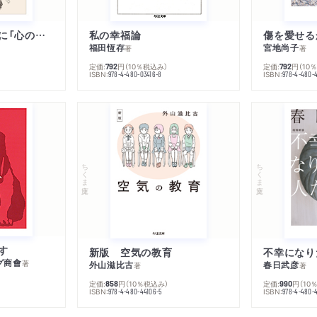
子は親を救うために「心の病」になる
私の幸福論
傷を愛せる
福田恆存
宮地尚子
著
著
定価:
円
（10％税込み）
定価:
円
（10
792
792
ISBN:
ISBN:
978-4-480-03416-8
978-4-480-
ちくま文庫
ちくま文庫
す
新版 空気の教育
グ商會
著
外山滋比古
春日武彦
著
著
定価:
円
（10％税込み）
定価:
円
（10
858
990
ISBN:
ISBN:
978-4-480-44106-5
978-4-480-