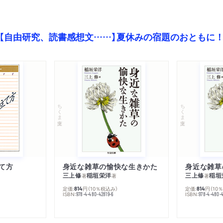
【自由研究、読書感想文……】夏休みの宿題のおともに
ちくま文庫
ちくま文庫
て方
身近な雑草の愉快な生きかた
身近な雑草
三上修
稲垣栄洋
三上修
稲垣
著
著
著
定価:
円
（10％税込み）
定価:
円
（10
814
814
ISBN:
ISBN:
978-4-480-42819-6
978-4-480-