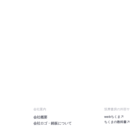
会社案内
筑摩書房の外部サ
webちくま
会社概要
ちくまの教科書
会社ロゴ・銘板について