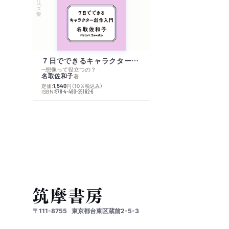
７日でできるキャラクター創作入門
─想像って役立つの？
名取佐和子
著
定価:
円
（10％税込み）
1,540
ISBN:
978-4-480-25162-6
〒111-8755
東京都台東区蔵前2-5-3