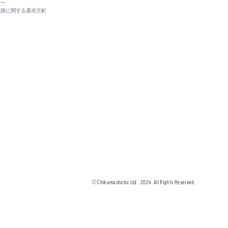
シー
確保に関する基本方針
© Chikumashobo Ltd.
2024
All Rights Reserved.