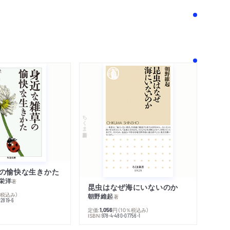
内容紹介・目次
感想をおくる
！
ちくま新書
の愉快な生きかた
栄洋
著
昆虫はなぜ海にいないのか
％税込み）
朝野維起
著
42819-6
定価:
円
（10％税込み）
1,056
ISBN:
978-4-480-07756-1