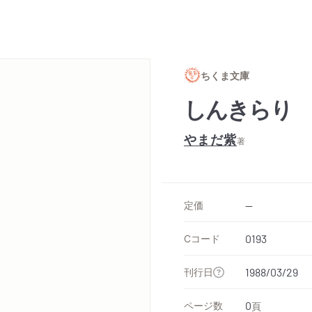
ちくま文庫
しんきらり
やまだ紫
著
定価
--
Cコード
0193
刊行日
1988/03/29
ページ数
0
頁