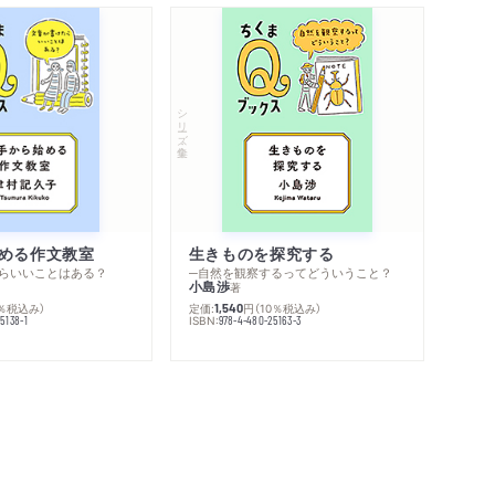
シリーズ・全集
める作文教室
生きものを探究する
らいいことはある？
─自然を観察するってどういうこと？
小島渉
著
0％税込み）
定価:
円
（10％税込み）
1,540
ISBN:
5138-1
978-4-480-25163-3