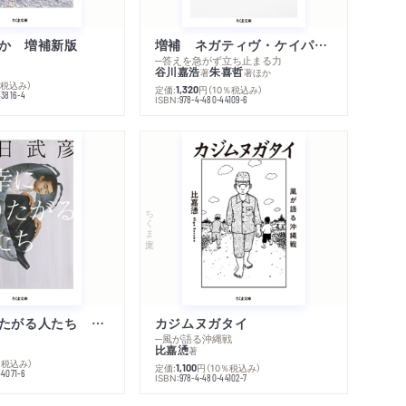
か 増補新版
増補 ネガティヴ・ケイパビリティで生きる
─答えを急がず立ち止まる力
谷川嘉浩
朱喜哲
著
著
ほか
％税込み）
定価:
円
（10％税込み）
1,320
43816-4
ISBN:
978-4-480-44109-6
ちくま文庫
不幸になりたがる人たち 増補新版
カジムヌガタイ
─風が語る沖縄戦
比嘉慂
著
％税込み）
定価:
円
（10％税込み）
1,100
44071-6
ISBN:
978-4-480-44102-7