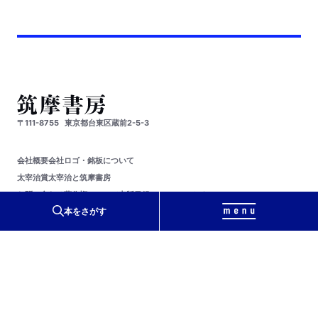
〒111-8755
東京都台東区蔵前2-5-3
会社概要
会社ロゴ・銘板について
太宰治賞
太宰治と筑摩書房
お問い合わせ
著作権について
出版目録
ソーシャルメディア
リンク集
サイトマップ
本をさがす
webちくま
ちくまの教科書
プライバシーポリシー
教科書採択の公正確保に関する基本方針
免責事項
PageTop