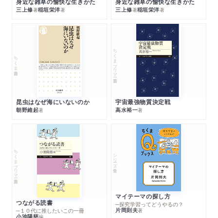
身近な雑草の愉快な生きかた
身近な雑草の愉快な生きかた
三上修
稲垣栄洋
三上修
稲垣栄洋
著
著
著
著
ちくまプリマー新書
ちくま新書
昆虫はなぜ海にいないのか
宇宙最強物質決定戦
朝野維起
高水裕一
著
著
ちくまプリマー新書
シリーズ・全集
マイテーマの探し方
つながる読書
─探究学習ってどうやるの？
片岡則夫
著
─１０代に推したいこの一冊
小池陽慈
編