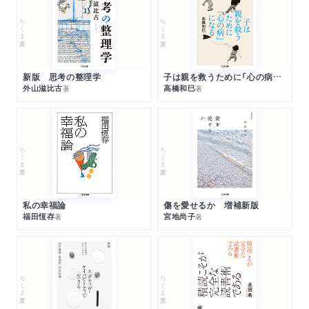
ちくま文庫
ちくま文庫
新版 思考の整理学
子は親を救うために「心の病」になる
外山滋比古
高橋和巳
著
著
ちくま文庫
ちくま文庫
私の幸福論
傷を愛せるか 増補新版
福田恆存
宮地尚子
著
著
ちくま文庫
ちくま文庫