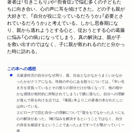
著者は「引きこもり」や「拒食症」で悩む多くの子どもた
ちに向き合い、心の声に耳を傾けてきた。どの子も親が
大好きで、「自分が役に立っているだろうか」「必要とさ
れているだろうか」と考えている。しかし思春期にな
り、親から逃れようとする心と、従おうとする心の葛藤
に悩み「心の病」になってしまう。真の解決は、親が子
を救い出すのではなく、子に親が救われるのだと分かっ
た時に訪れる。
この本への感想
元被虐待児の自分がなぜ周り、親、社会となかなかうまくいかなか
ったかがクリアになる。性格の中心にある怒りについては、「辛い生
き方を背負っているとその怒りの部分だけが強くなって、他の穏や
かな感情が相対的に抑制されてしまう」で腑に落ちた。自分への理解
が進んで前を向ける点では、『毒親』本よりこの著者の本がわたしに
は向いている。
エピローグで読む自分への理解について「親をもてなかった人々にも
心の解決があった。（略）悩みを解決するということではなく、自分
の存在を確認するということであった」まですべてが繋がっていく一
冊。