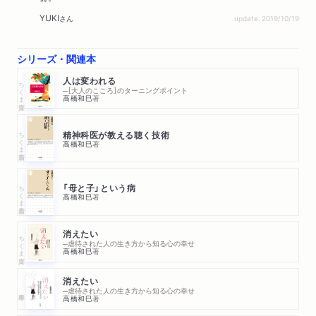
YUKI
さん
update: 2019/10/19
シリーズ・関連本
人は変われる
ちくま文庫
─［大人のこころ］のターニングポイント
高橋和巳
著
ちくま新書
精神科医が教える聴く技術
高橋和巳
著
ちくま新書
「母と子」という病
高橋和巳
著
消えたい
ちくま文庫
─虐待された人の生き方から知る心の幸せ
高橋和巳
著
消えたい
─虐待された人の生き方から知る心の幸せ
高橋和巳
著