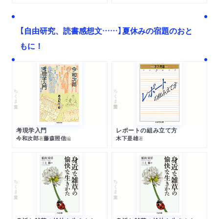
【自由研究、読書感想文……】夏休みの宿題のおと
もに！
ちくま文庫
ちくま学芸文庫
考現学入門
レポートの組み立て方
今和次郎
藤森照信
木下是雄
著
編
著
ちくま文庫
ちくま文庫