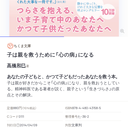
ちくま文庫
子は親を救うために「心の病」になる
高橋和巳
著
あなたの子どもと、かつて子どもだったあなたを救う本。
子は親が好きだからこそ「心の病」になり、親を救おうとしてい
る。精神科医である著者が説く、親子という「生きづらさ」の原
点とその解決。
円
定価
ISBN
880
（10％税込）
978-4-480-43158-5
Cコード
整理番号
た
0111
-36-2
文庫判
刊行日
判型
2014/04/09