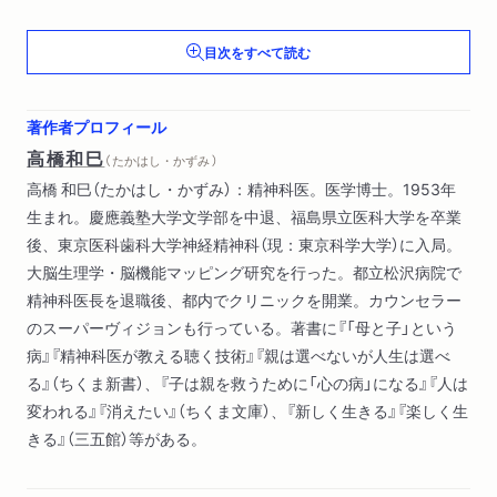
第２章 娘の摂食障害が、母親の人生を回復させた
目次をすべて読む
１ 拒食症は「我慢が第一」という生き方の結果
２ 互いの我慢がとれて、母と娘の人生が回復する
著作者プロフィール
第３章 虐待されて育った子は「善と悪が逆」になっている
高橋和巳
（ たかはし・かずみ ）
１ 虐待を受けて育った母が、子どもを追いつめる
高橋 和巳（たかはし・かずみ）：精神科医。医学博士。1953年
２ 虐待が止まらないのは心理システムが逆転しているから
生まれ。慶應義塾大学文学部を中退、福島県立医科大学を卒業
後、東京医科歯科大学神経精神科（現：東京科学大学）に入局。
第４章 親とのつながりを持てなかった子の不思議な訴え
大脳生理学・脳機能マッピング研究を行った。都立松沢病院で
１ 親とのつながりを持てないと世界は希薄化する
精神科医長を退職後、都内でクリニックを開業。カウンセラー
２ この世界での解決は、「親と出会う」前に戻ること
のスーパーヴィジョンも行っている。著書に『「母と子」という
病』『精神科医が教える聴く技術』『親は選べないが人生は選べ
第５章 心の発達段階の最後、「宇宙期」とは何か
る』（ちくま新書）、『子は親を救うために「心の病」になる』『人は
１ 生きている実感がある、ない、の違い
変われる』『消えたい』（ちくま文庫）、『新しく生きる』『楽しく生
２ 成人期の先、「宇宙期」を推測する
きる』（三五館）等がある。
３ 「この世界」から離れ、「宇宙期」へと至る心のプロセス