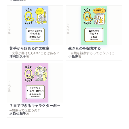
シリーズ・全集
シリーズ・全集
苦手から始める作文教室
生きものを探究する
─文章が書けたらいいことはある？
─自然を観察するってどういうこと？
津村記久子
小島渉
著
著
シリーズ・全集
７日でできるキャラクター創作入門
─想像って役立つの？
名取佐和子
著