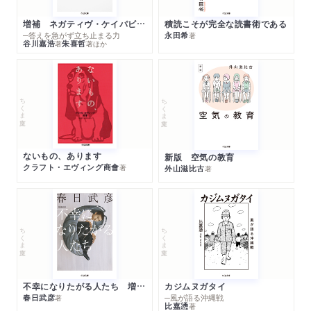
増補 ネガティヴ・ケイパビリティで生きる
積読こそが完全な読書術である
─答えを急がず立ち止まる力
永田希
著
谷川嘉浩
朱喜哲
著
著
ほか
ちくま文庫
ちくま文庫
ないもの、あります
新版 空気の教育
クラフト・エヴィング商會
著
外山滋比古
著
ちくま文庫
ちくま文庫
不幸になりたがる人たち 増補新版
カジムヌガタイ
春日武彦
─風が語る沖縄戦
著
比嘉慂
著