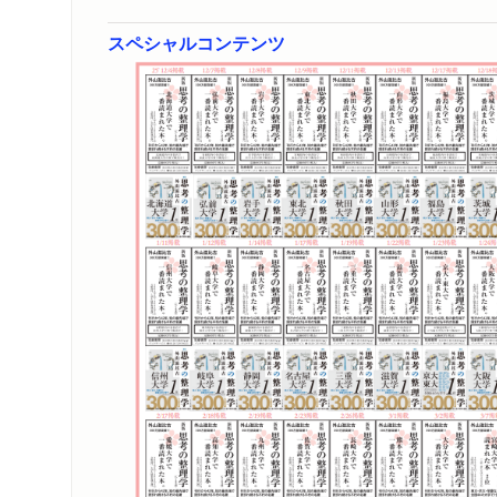
首位に返り咲き」
スペシャルコンテンツ
リアルサウンド 
WEB
2025/12/15
ビルボードジャパン
WEB
2025/12/11
毎日新聞webで
WEB
2025/12/10
NHK「おはよう
TV
2025/11/23
日本経済新聞「活
新聞
2025/11/08
東京新聞で紹介さ
新聞
2025/10/18