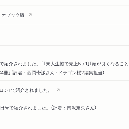
ィオブック版
NEで紹介されました。「｢東大生協で売上No.1｣｢頭が良くなる
4冊」（評者：西岡壱誠さん : ドラゴン桜2編集担当）
識サロン」で紹介されました。
12日号で紹介されました。（評者：南沢奈央さん）
で紹介されました。「【ビルボード】2025年最終週の“Showa 