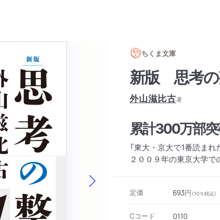
ちくま文庫
新版 思考の
外山滋比古
著
累計300万部
「東大・京大で1番読まれ
２００９年の東京大学で
定価
Next slide
693
円
（10％税込）
Cコード
0110