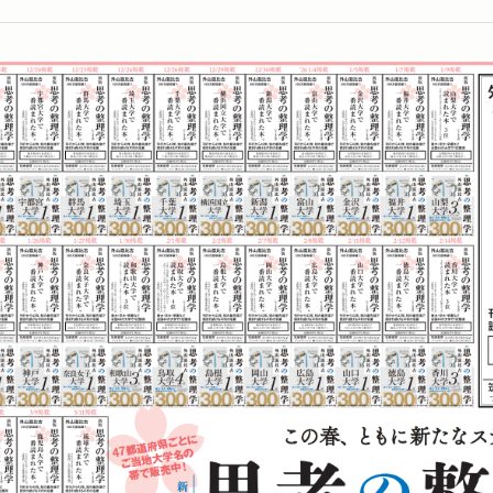
ブックで紹介されました。「ご当地大学名の帯で売上13倍に 『
で紹介されました。「【ビルボード】外山滋比古『思考の整理学』が“Sh
紹介されました。「300万部突破「思考の整理学」 メガヒット呼
日本」で紹介されました。「ＡＩ時代の若者にも響く？ロングセラ
字の海で」で紹介されました。「外山滋比古『思考の整理学』30
れました。