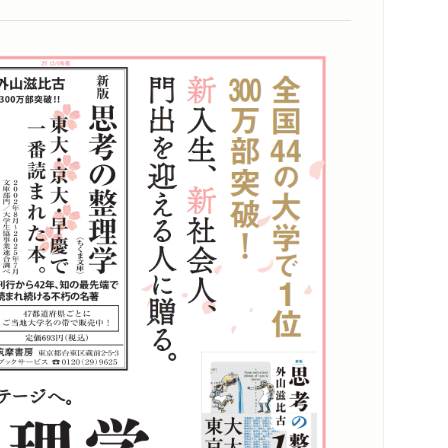
思考の整理学』が令和でもブレイク」
owa Books”3連覇」
び込んだ書店のポップ」
ー『思考の整理学』」
0万部、無理のない実践知、時代超え」