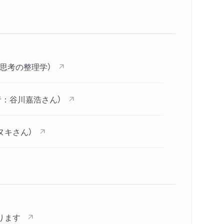
関連リンク
メディア情報
スペシャルコンテンツ
コメント
シリーズ・関連本
感想をおくる
の思考の整理学）
：谷川嘉浩さん）
 ――文庫本のあとがきにかえて
ヌキさん）
思考の整理学』を読んだみなさんへ伝えたいこと
なります