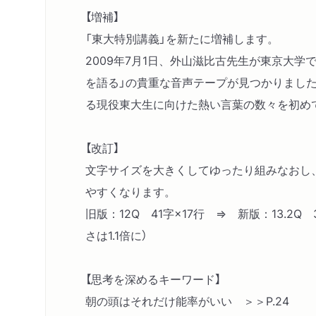
【増補】
「東大特別講義」を新たに増補します。
2009年7月1日、外山滋比古先生が東京大学
を語る」の貴重な音声テープが見つかりました。
る現役東大生に向けた熱い言葉の数々を初め
【改訂】
文字サイズを大きくしてゆったり組みなおし
やすくなります。
旧版：12Q 41字×17行 ⇒ 新版：13.2Q
さは1.1倍に）
【思考を深めるキーワード】
朝の頭はそれだけ能率がいい ＞＞P.24