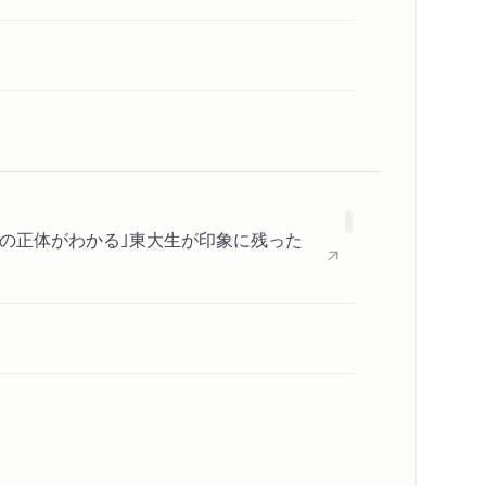
ことの正体がわかる｣東大生が印象に残った
Books”は外山滋比古『思考の整理学』が