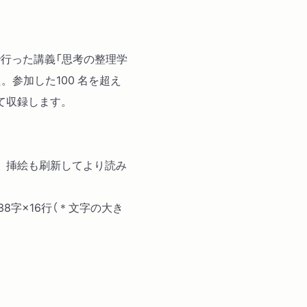
アナロジー
セレンディピティ
で行った講義「思考の整理学
参加した100 名を超え
Ⅲ
て収録します。
情報の“メタ"化
スクラップ
カード・ノート
、挿絵も刷新してより読み
つんどく法
手帖とノート
 38字×16行（＊文字の大き
メタ・ノート
Ⅳ
整理
忘却のさまざま