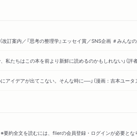
第一次的表現
既知・未知
拡散と収斂
コンピューター
 （改訂案内／『思考の整理学』エッセイ賞／SNS企画 ＃みんな
あとがき
で、私たちはこの本を前より新鮮に読めるのかもしれない」（評者
「思われる」と「考える」
にアイデアが出てこない。そんな時に──」（漫画：吉本ユータ
東大特別講義
新しい頭の使い方 ――『
ー) ※要約全文を読むには、flierの会員登録・ログインが必要と