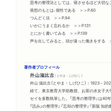
思考の整理法としては、寝させるほど大切なこ
発想のもとは､個性である ＞＞P.60
つんどく法 ＞＞P.94
いかにうまく忘れるか ＞＞P.131
とにかく書いてみる ＞＞P.139
声を出してみると、頭が違った働きをする ＞＞
著作者プロフィール
外山滋比古
（ とやま・しげひこ ）
外山 滋比古（とやま・しげひこ）：1923－
経て、東京教育大学助教授、お茶の水女子大
セイを多数執筆した。『思考の整理学』は40
「読み」の整理学』『忘却の整理学』『新版 知