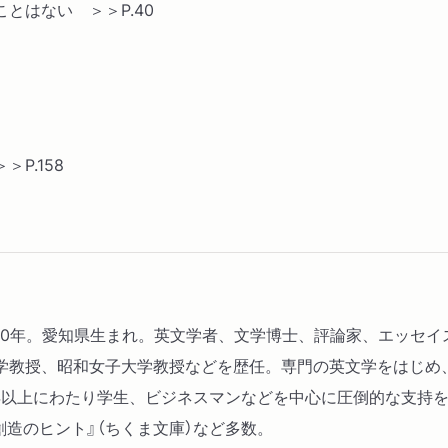
とはない ＞＞P.40
時の試錬
すてる
とにかく書いてみる
テーマと題名
ホメテヤラネバ
P.158
Ⅴ
しゃべる
談笑の間
垣根を越えて
三上・三中
2020年。愛知県生まれ。英文学者、文学博士、評論家、エッセ
知恵
学教授、昭和女子大学教授などを歴任。専門の英文学をはじめ
ことわざの世界
年以上にわたり学生、ビジネスマンなどを中心に圧倒的な支持を
的創造のヒント』（ちくま文庫）など多数。
Ⅵ