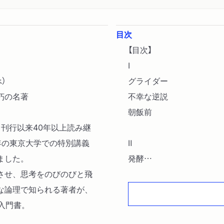
目次
【目次】
Ⅰ
）
グライダー
朽の名著
不幸な逆説
朝飯前
、刊行以来40年以上読み継
9年の東京大学での特別講義
Ⅱ
ました。
発酵
させ、思考をのびのびと飛
寝させる
な論理で知られる著者が、
カクテル
入門書。
エディターシップ
触媒