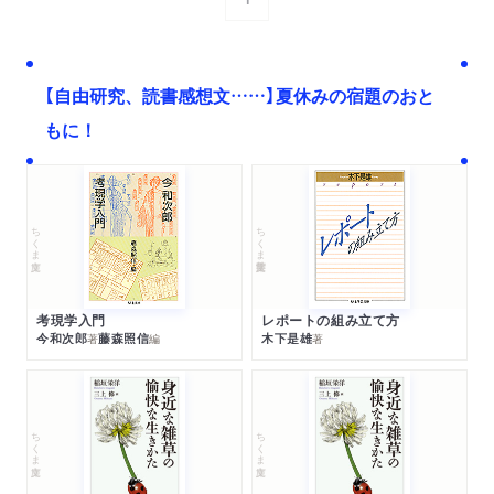
次へ
【自由研究、読書感想文……】夏休みの宿題のおと
もに！
ちくま文庫
ちくま学芸文庫
考現学入門
レポートの組み立て方
今和次郎
藤森照信
木下是雄
著
編
著
ちくま文庫
ちくま文庫