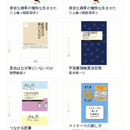
身近な雑草の愉快な生きかた
身近な雑草の愉快な生きかた
三上修
稲垣栄洋
三上修
稲垣栄洋
著
著
著
著
ちくまプリマー新書
ちくま新書
昆虫はなぜ海にいないのか
宇宙最強物質決定戦
朝野維起
高水裕一
著
著
ちくまプリマー新書
シリーズ・全集
マイテーマの探し方
つながる読書