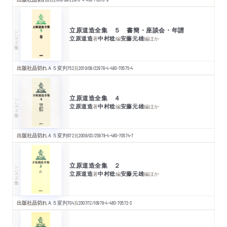
立原道造全集 ５ 書簡・座談会・年譜
シリーズ・全集
立原道造
中村稔
安藤元雄
著
編
編
ほか
出版社品切れ
Ａ５変判
752
頁
2010/09/22
978-4-480-70575-4
立原道造全集 ４
シリーズ・全集
立原道造
中村稔
安藤元雄
著
編
編
ほか
出版社品切れ
Ａ５変判
672
頁
2009/03/25
978-4-480-70574-7
立原道造全集 ２
シリーズ・全集
立原道造
中村稔
安藤元雄
著
編
編
ほか
出版社品切れ
Ａ５変判
704
頁
2007/12/10
978-4-480-70572-3