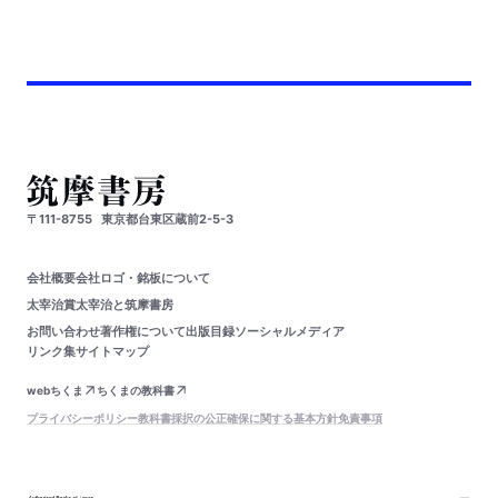
〒111-8755
東京都台東区蔵前2-5-3
会社概要
会社ロゴ・銘板について
太宰治賞
太宰治と筑摩書房
お問い合わせ
著作権について
出版目録
ソーシャルメディア
リンク集
サイトマップ
webちくま
ちくまの教科書
プライバシーポリシー
教科書採択の公正確保に関する基本方針
免責事項