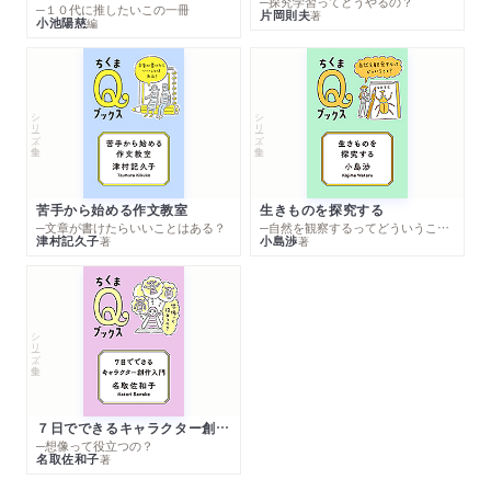
─探究学習ってどうやるの？
─１０代に推したいこの一冊
片岡則夫
著
小池陽慈
編
シリーズ・全集
シリーズ・全集
苦手から始める作文教室
生きものを探究する
─文章が書けたらいいことはある？
─自然を観察するってどういうこと？
津村記久子
小島渉
著
著
シリーズ・全集
７日でできるキャラクター創作入門
─想像って役立つの？
名取佐和子
著