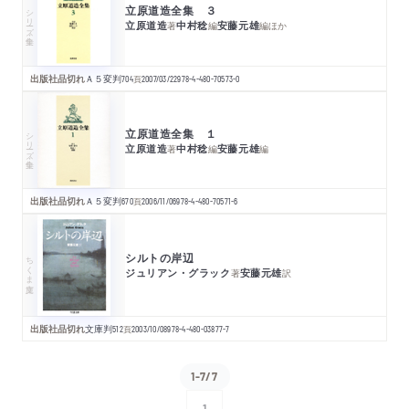
立原道造全集 ３
シリーズ・全集
立原道造
中村稔
安藤元雄
著
編
編
ほか
出版社品切れ
Ａ５変判
704
頁
2007/03/22
978-4-480-70573-0
立原道造全集 １
シリーズ・全集
立原道造
中村稔
安藤元雄
著
編
編
出版社品切れ
Ａ５変判
670
頁
2006/11/06
978-4-480-70571-6
シルトの岸辺
ちくま文庫
ジュリアン・グラック
安藤元雄
著
訳
出版社品切れ
文庫判
512
頁
2003/10/08
978-4-480-03877-7
1-7/7
1