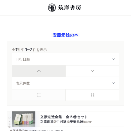
安藤元雄
の本
1
7
─
全
7
件中
件を表示
立原道造全集 全５巻セット
シリーズ・全集
立原道造
中村稔
安藤元雄
著
編
編
ほか
出版社品切れ
0
頁
2010/09/22
978-4-480-70570-9