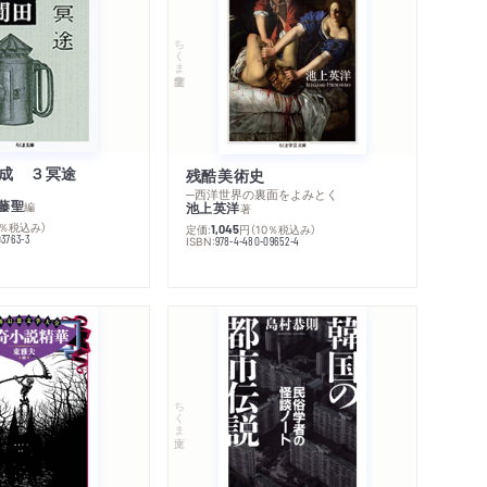
ちくま学芸文庫
成 ３冥途
残酷美術史
─西洋世界の裏面をよみとく
藤聖
編
池上英洋
著
0％税込み）
定価:
円
（10％税込み）
1,045
03763-3
ISBN:
978-4-480-09652-4
ちくま文庫