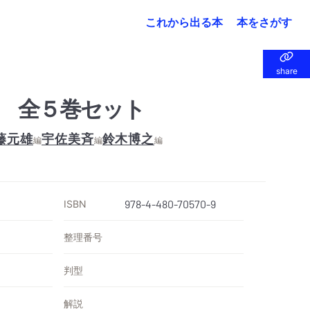
これから出る本
本をさがす
share
share
 全５巻セット
藤元雄
宇佐美斉
鈴木博之
編
編
編
ISBN
978-4-480-70570-9
整理番号
判型
解説