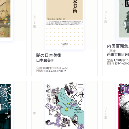
ちくま文庫
ちくま新書
内田百閒集
─冥途
内田百閒
佐
闇の日本美術
著
山本聡美
定価:
円
（1
1,320
著
ISBN:
978-4-480-
定価:
円
（10％税込み）
968
ISBN:
978-4-480-07168-2
ちくま文庫