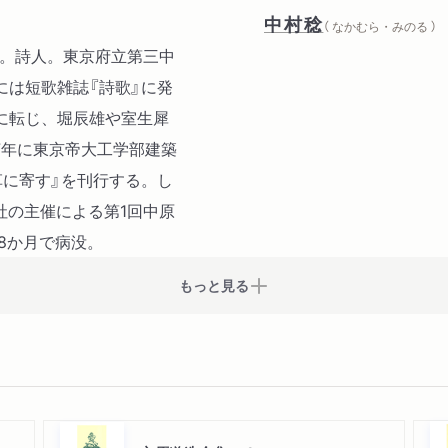
中村稔
（ なかむら・みのる ）
9年。詩人。東京府立第三中
には短歌雑誌『詩歌』に発
に転じ、堀辰雄や室生犀
7年に東京帝大工学部建築
草に寄す』を刊行する。し
社の主催による第1回中原
8か月で病没。
もっと見る