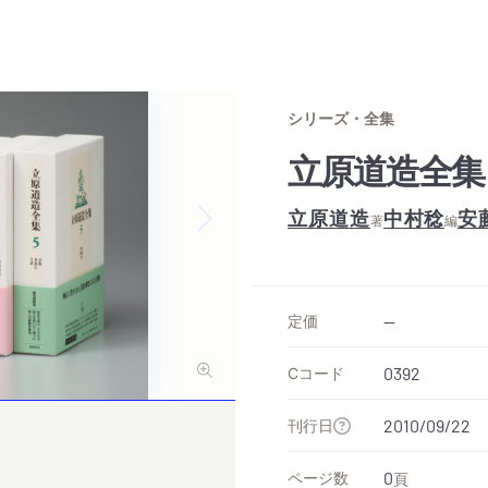
シリーズ・全集
立原道造全集
立原道造
中村稔
安
著
編
Next slide
定価
--
Cコード
0392
刊行日
2010/09/22
ページ数
0
頁