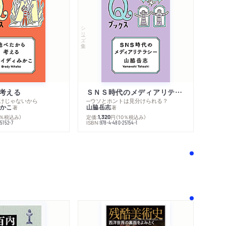
シリーズ・全集
考える
ＳＮＳ時代のメディアリテラシー
けじゃないから
─ウソとホントは見分けられる？
かこ
山脇岳志
著
著
0％税込み）
定価:
円
（10％税込み）
1,320
ISBN:
5152-7
978-4-480-25154-1