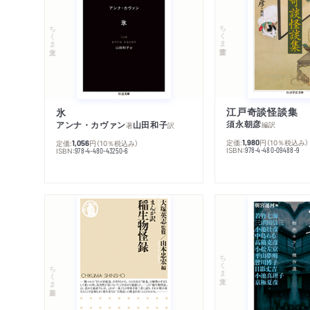
ちくま学芸文庫
ちくま文庫
江戸奇談怪談集
氷
須永朝彦
アンナ・カヴァン
山田和子
編訳
著
訳
定価:
円
（10％税込み）
1,980
定価:
円
（10％税込み）
1,056
ISBN:
978-4-480-09488-9
ISBN:
978-4-480-43250-6
ちくま文庫
ちくま新書