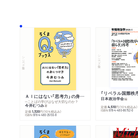
シリーズ・全集
シリーズ・全集
ＡＩにはない「思考力」の身につけ方
日本政治学会
編
─ことばの学びはなぜ大切なのか？
今井むつみ
著
定価:
円
（10％税込み）
4,510
ISBN:
978-4-480-86752-0
定価:
円
（10％税込み）
1,320
ISBN:
978-4-480-25155-8