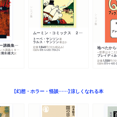
シリーズ・全集
シリーズ・全集
ムーミン・コミックス ２ あこがれの遠い土地
トーベ・ヤンソン
著
ラルス・ヤンソン
著
ほか
ミシェル・フーコー講義集成１０ 主体性と真理
定価:
円
（10％税込み）
地べたから
1,540
─コレージュ・ド・フランス講義１９８０－１９８１年度
ISBN:
978-4-480-77042-4
─世界はそこだ
清水雄大
著
訳
ブレイディみ
定価:
円
（1
1,320
）
ISBN:
978-4-480-2
【幻想・ホラー・怪談……】涼しくなれる本