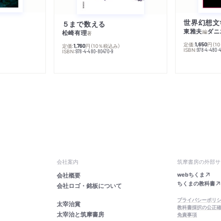
５まで数える
東雅夫
ダニ
編
松崎有理
著
定価:
円
（1
1,650
定価:
円
（10％税込み）
1,760
ISBN:
978-4-480-
ISBN:
978-4-480-80470-9
会社案内
筑摩書房の外部サ
webちくま
会社概要
ちくまの教科書
会社ロゴ・銘板について
プライバシーポリ
太宰治賞
教科書採択の公正
太宰治と筑摩書房
免責事項