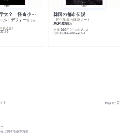
世界幻想文学大全 怪奇小説精華
韓国の都市伝説
エル・デフォー
─民俗学者の怪談ノート
著
ほか
島村恭則
著
0％税込み）
定価:
円
（10％税込み）
990
43012-0
ISBN:
978-4-480-44105-8
イト
PageTop
シー
確保に関する基本方針