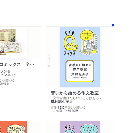
シリーズ・全集
内容紹介・目次
著作者プロフィール
ムーミン・コミックス 全１４巻セット
シリーズ・関連本
ソン
著
感想をおくる
ソン
著
ほか
10％税込み）
77040-0
苦手から始める作文教室
─文章が書けたらいいことはある？
津村記久子
著
定価:
円
（10％税込み）
1,210
ISBN:
978-4-480-25138-1