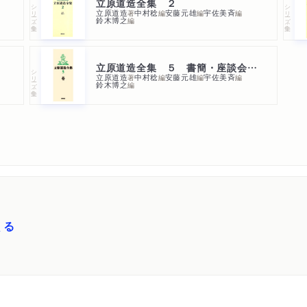
立原道造全集 ２
シリーズ・全集
シリーズ・全集
立原道造
中村稔
安藤元雄
宇佐美斉
著
編
編
編
鈴木博之
編
立原道造全集 ５ 書簡・座談会・年譜
シリーズ・全集
立原道造
中村稔
安藤元雄
宇佐美斉
著
編
編
編
鈴木博之
編
くる