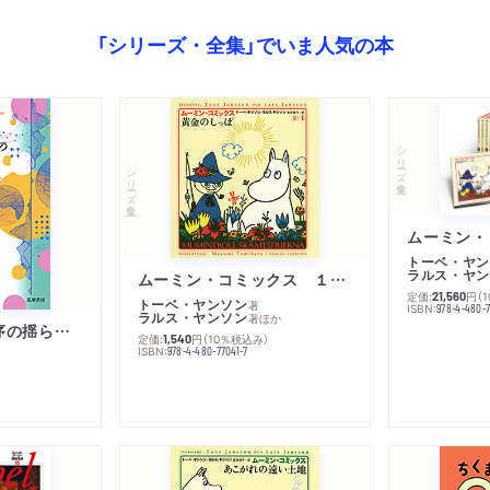
「シリーズ・全集」でいま人気の本
シリーズ・全集
シリーズ・全集
トーベ・ヤン
ラルス・ヤン
ムーミン・コミックス １ 黄金のしっぽ
定価:
円
（
21,560
トーベ・ヤンソン
著
ISBN:
978-4-480-
ラルス・ヤンソン
著
ほか
「リベラル国際秩序の揺らぎ」再考 年報政治学２０２６‐Ⅰ
定価:
円
（10％税込み）
1,540
ISBN:
978-4-480-77041-7