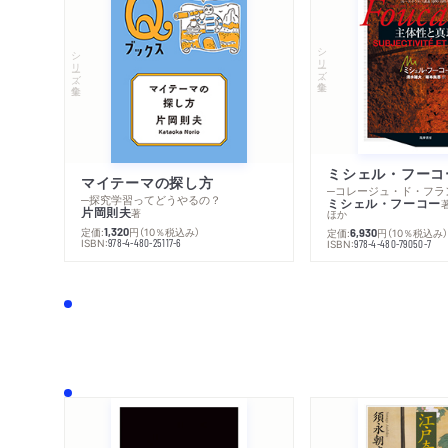
シリーズ・全集
シリーズ・全集
マイテーマの探し方
─探究学習ってどうやるの？
ミシェル・フーコー
片岡則夫
著
ほか
定価:
円
（10％税込み）
1,320
定価:
円
（10％税込み
6,930
ISBN:
978-4-480-25117-6
ISBN:
978-4-480-79050-7