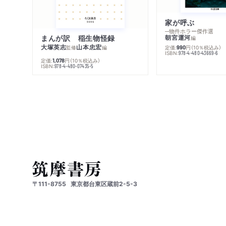
家が呼ぶ
─物件ホラー傑作選
まんが訳 稲生物怪録
朝宮運河
編
大塚英志
山本忠宏
監修
編
定価:
円
（10％税込み）
990
ISBN:
978-4-480-43669-6
定価:
円
（10％税込み）
1,078
ISBN:
978-4-480-07435-5
〒111-8755
東京都台東区蔵前2-5-3