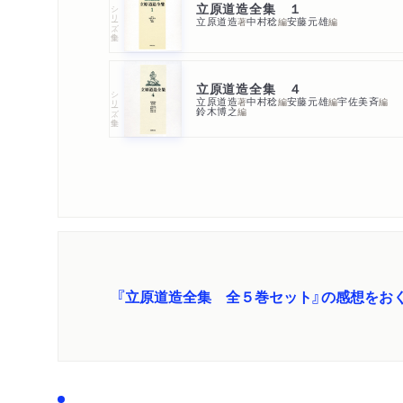
立原道造全集 １
シリーズ・全集
立原道造
中村稔
安藤元雄
著
編
編
立原道造全集 ４
シリーズ・全集
立原道造
中村稔
安藤元雄
宇佐美斉
著
編
編
編
鈴木博之
編
『立原道造全集 全５巻セット』の感想をお