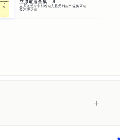
立原道造全集 ３
立原道造
中村稔
安藤元雄
宇佐美斉
著
編
編
編
鈴木博之
編