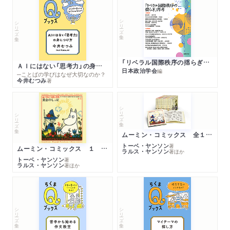
シリーズ・全集
シリーズ・全集
「リベラル国際秩序の揺らぎ」再考 年報政治学２０２６‐Ⅰ
ＡＩにはない「思考力」の身につけ方
日本政治学会
編
─ことばの学びはなぜ大切なのか？
今井むつみ
著
シリーズ・全集
シリーズ・全集
ムーミン・コミックス 全１４巻セット
トーベ・ヤンソン
著
ムーミン・コミックス １ 黄金のしっぽ
ラルス・ヤンソン
著
ほか
トーベ・ヤンソン
著
ラルス・ヤンソン
著
ほか
シリーズ・全集
シリーズ・全集