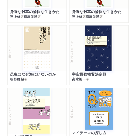
身近な雑草の愉快な生きかた
身近な雑草の愉快な生きかた
三上修
稲垣栄洋
三上修
稲垣栄洋
著
著
著
著
ちくまプリマー新書
ちくま新書
昆虫はなぜ海にいないのか
宇宙最強物質決定戦
朝野維起
高水裕一
著
著
ちくまプリマー新書
シリーズ・全集
マイテーマの探し方