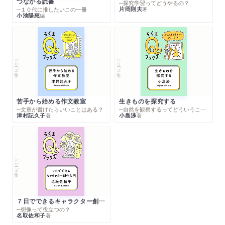
つながる読書
─探究学習ってどうやるの？
片岡則夫
著
─１０代に推したいこの一冊
小池陽慈
編
シリーズ・全集
シリーズ・全集
苦手から始める作文教室
生きものを探究する
─文章が書けたらいいことはある？
─自然を観察するってどういうこと？
津村記久子
小島渉
著
著
シリーズ・全集
７日でできるキャラクター創作入門
─想像って役立つの？
名取佐和子
著