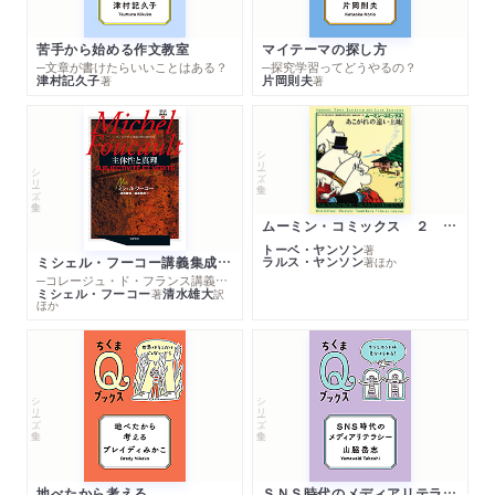
苦手から始める作文教室
マイテーマの探し方
─文章が書けたらいいことはある？
─探究学習ってどうやるの？
津村記久子
片岡則夫
著
著
シリーズ・全集
シリーズ・全集
ムーミン・コミックス ２ あこがれの遠い土地
トーベ・ヤンソン
著
ミシェル・フーコー講義集成１０ 主体性と真理
ラルス・ヤンソン
著
ほか
─コレージュ・ド・フランス講義１９８０－１９８１年度
ミシェル・フーコー
清水雄大
著
訳
ほか
シリーズ・全集
シリーズ・全集
地べたから考える
ＳＮＳ時代のメディアリテラシー