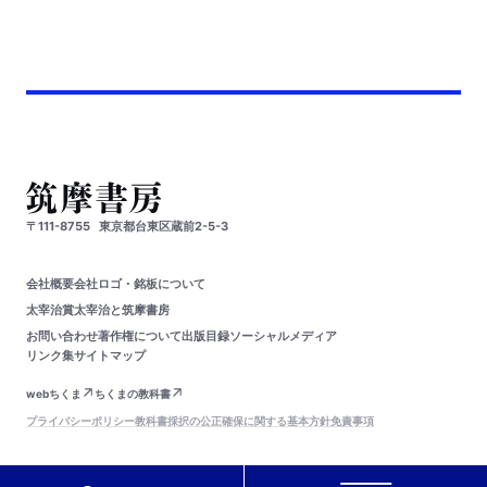
〒111-8755
東京都台東区蔵前2-5-3
会社概要
会社ロゴ・銘板について
太宰治賞
太宰治と筑摩書房
お問い合わせ
著作権について
出版目録
ソーシャルメディア
リンク集
サイトマップ
webちくま
ちくまの教科書
プライバシーポリシー
教科書採択の公正確保に関する基本方針
免責事項