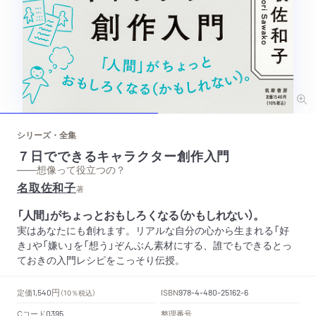
シリーズ・全集
７日でできるキャラクター創作入門
——想像って役立つの？
名取佐和子
著
「人間」がちょっとおもしろくなる（かもしれない）。
実はあなたにも創れます。リアルな自分の心から生まれる「好
き」や「嫌い」を「想う」ぞんぶん素材にする、誰でもできるとっ
ておきの入門レシピをこっそり伝授。
円
定価
ISBN
1,540
（10％税込）
978-4-480-25162-6
Cコード
整理番号
0395