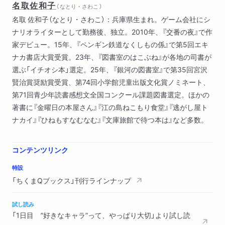
名取佐和子
（ なとり・さわこ ）
名取 佐和子（なとり・さわこ）：兵庫県生まれ。ゲーム会社にシ
ナリオライターとして勤務後、独立。2010年、『交番の夜』で作
家デビュー。15年、『ペンギン鉄道なくしもの係』で第5回エキ
ナカ書店大賞受賞。23年、『図書室のはこぶね』が各地の司書が
選ぶ「イチオシ本」選定。25年、『銀河の図書室』で第35回宮沢
賢治賞奨励賞受賞、第74回小学館児童出版文化賞ノミネート、
第71回青少年読書感想文全国コンクール課題図書選定。ほかの
著書に『金曜日の本屋さん』『江の島ねこもり食堂』『逃がし屋ト
ナカイ』『ひねもすなむなむ』『文庫旅館で待つ本は』など多数。
コンテンツリンク
特設
「ちくまQブックス」刊行ラインナップ
試し読み
「1日目 ”好きなキャラ”って、やっぱり大切」より試し読