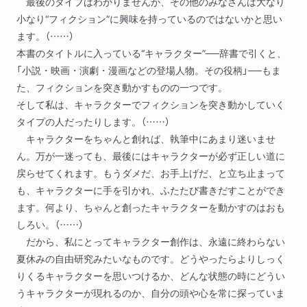
最後のタイプはわかりませんが、その他のみなさんは大なり
小なり“フィクション”に興味を持っているのではないかと思い
ます。（……）
本書のタイトルに入っている“キャラクター”──辞書で引くと、
「小説・映画・演劇・漫画などの登場人物。その役柄」──もま
た、フィクションを突き動かすものの一つです。
そして私は、キャラクターでフィクションを突き動かしていく
タイプの人だったりします。（……）
キャラクターをちゃんと創れば、執筆中にあまり迷いませ
ん。万が一迷っても、最後にはキャラクターが必ず正しい道に
戻らせてくれます。もうダメだ、お手上げだ、と立ち止まって
も、キャラクターに手を引かれ、ふたたび書きだすことができ
ます。何より、ちゃんと創ったキャラクターを動かすのはおも
しろい。（……）
だから、私にとってキャラクター創作は、永遠に終わらない
夏休みの自由研究みたいなものです。どうやったらよりしっく
りくるキャラクターを思いつけるか、どんな状態の時にどうい
うキャラクターが現れるのか、自分の頭や心を常に探っていま