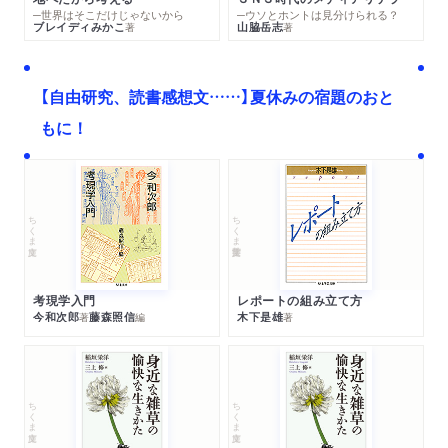
─世界はそこだけじゃないから
─ウソとホントは見分けられる？
ブレイディみかこ
山脇岳志
著
著
【自由研究、読書感想文……】夏休みの宿題のおと
もに！
ちくま文庫
ちくま学芸文庫
考現学入門
レポートの組み立て方
今和次郎
藤森照信
木下是雄
著
編
著
ちくま文庫
ちくま文庫