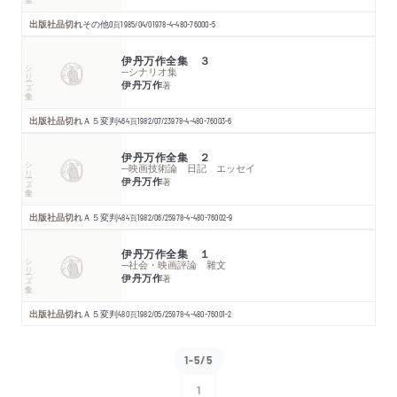
出版社品切れ
その他
0
頁
1985/04/01
978-4-480-76000-5
伊丹万作全集 ３
シリーズ・全集
─シナリオ集
伊丹万作
著
出版社品切れ
Ａ５変判
464
頁
1982/07/23
978-4-480-76003-6
伊丹万作全集 ２
シリーズ・全集
─映画技術論 日記 エッセイ
伊丹万作
著
出版社品切れ
Ａ５変判
484
頁
1982/06/25
978-4-480-76002-9
伊丹万作全集 １
シリーズ・全集
─社会・映画評論 雜文
伊丹万作
著
出版社品切れ
Ａ５変判
480
頁
1982/05/25
978-4-480-76001-2
1-5/5
1
次へ