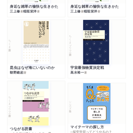
身近な雑草の愉快な生きかた
身近な雑草の愉快な生きかた
三上修
稲垣栄洋
三上修
稲垣栄洋
著
著
著
著
ちくまプリマー新書
ちくま新書
昆虫はなぜ海にいないのか
宇宙最強物質決定戦
朝野維起
高水裕一
著
著
ちくまプリマー新書
シリーズ・全集
マイテーマの探し方
つながる読書
─探究学習ってどうやるの？