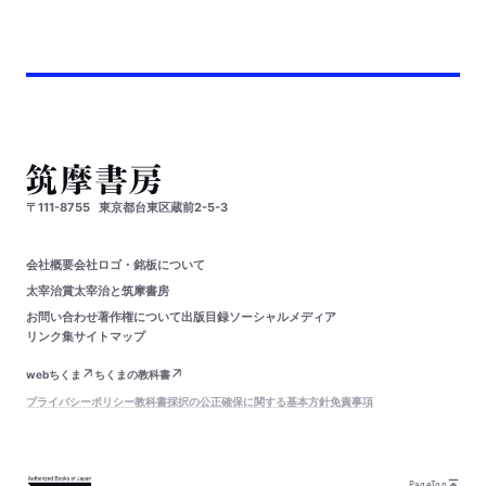
〒111-8755
東京都台東区蔵前2-5-3
会社概要
会社ロゴ・銘板について
太宰治賞
太宰治と筑摩書房
お問い合わせ
著作権について
出版目録
ソーシャルメディア
リンク集
サイトマップ
webちくま
ちくまの教科書
プライバシーポリシー
教科書採択の公正確保に関する基本方針
免責事項
PageTop