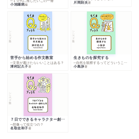
─１０代に推したいこの一冊
片岡則夫
著
小池陽慈
編
シリーズ・全集
シリーズ・全集
苦手から始める作文教室
生きものを探究する
─文章が書けたらいいことはある？
─自然を観察するってどういうこと？
津村記久子
小島渉
著
著
シリーズ・全集
７日でできるキャラクター創作入門
─想像って役立つの？
名取佐和子
著