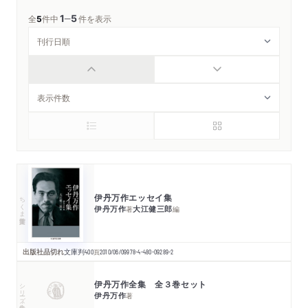
1
5
─
全
5
件中
件を表示
伊丹万作エッセイ集
ちくま学芸文庫
伊丹万作
大江健三郎
著
編
出版社品切れ
文庫判
400
頁
2010/06/09
978-4-480-09289-2
伊丹万作全集 全３巻セット
シリーズ・全集
伊丹万作
著