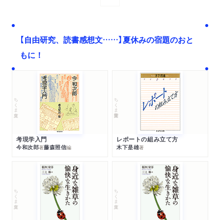
【自由研究、読書感想文……】夏休みの宿題のおと
もに！
ちくま文庫
ちくま学芸文庫
考現学入門
レポートの組み立て方
今和次郎
藤森照信
木下是雄
著
編
著
ちくま文庫
ちくま文庫