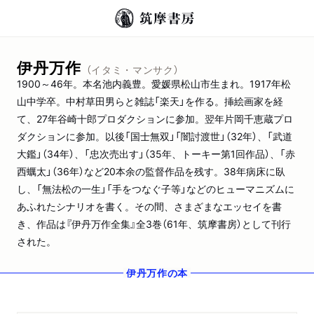
伊丹万作
（イタミ・マンサク）
1900～46年。本名池内義豊。愛媛県松山市生まれ。1917年松
山中学卒。中村草田男らと雑誌「楽天」を作る。挿絵画家を経
て、27年谷崎十郎プロダクションに参加。翌年片岡千恵蔵プロ
ダクションに参加。以後「国士無双」「闇討渡世」（32年）、「武道
大鑑」（34年）、「忠次売出す」（35年、トーキー第1回作品）、「赤
西蠣太」（36年）など20本余の監督作品を残す。38年病床に臥
し、「無法松の一生」「手をつなぐ子等」などのヒューマニズムに
あふれたシナリオを書く。その間、さまざまなエッセイを書
き、作品は『伊丹万作全集』全3巻（61年、筑摩書房）として刊行
された。
伊丹万作
の本