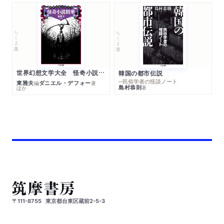
ちくま文庫
ちくま文庫
世界幻想文学大全 怪奇小説精華
韓国の都市伝説
─民俗学者の怪談ノート
東雅夫
ダニエル・デフォー
編
著
島村恭則
著
ほか
〒111-8755
東京都台東区蔵前2-5-3