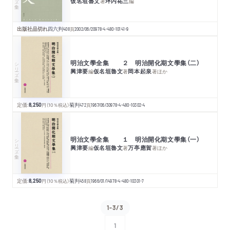
仮名垣魯文
坪内祐三
著
編
出版社品切れ
四六判
408
頁
2002/06/20
978-4-480-10141-9
明治文學全集 ２ 明治開化期文學集（二）
シリーズ・全集
興津要
仮名垣魯文
岡本起泉
編
著
著
ほか
定価:
8,250
円
（10％税込）
菊判
472
頁
1967/06/30
978-4-480-10302-4
明治文學全集 １ 明治開化期文學集（一）
シリーズ・全集
興津要
仮名垣魯文
万亭應賀
編
著
著
ほか
定価:
8,250
円
（10％税込）
菊判
458
頁
1966/01/14
978-4-480-10301-7
1-3/3
1
次へ