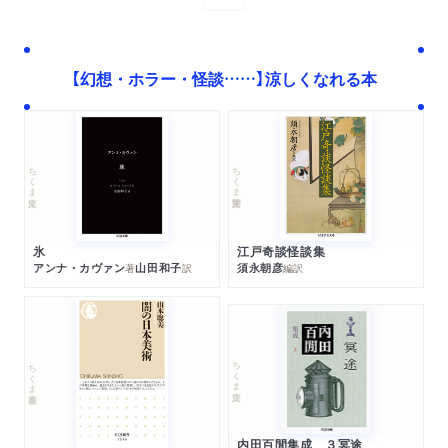
【幻想・ホラー・怪談……】涼しくなれる本
ちくま学芸文庫
ちくま文庫
江戸奇談怪談集
氷
須永朝彦
アンナ・カヴァン
山田和子
編訳
著
訳
ちくま文庫
ちくま新書
内田百閒集成 ３冥途