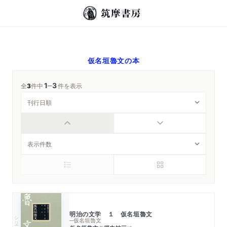
仮名垣魯文
の本
1
3
─
全
3
件中
件を表示
明治の文学 １ 仮名垣魯文
シリーズ・全集
─仮名垣魯文