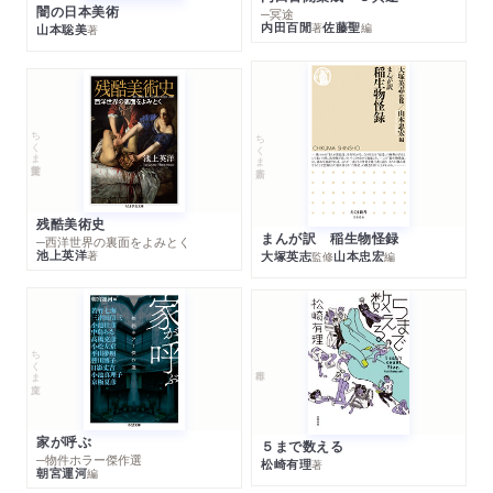
闇の日本美術
─冥途
内田百閒
佐藤聖
著
編
山本聡美
著
ちくま学芸文庫
ちくま新書
残酷美術史
まんが訳 稲生物怪録
─西洋世界の裏面をよみとく
池上英洋
著
大塚英志
山本忠宏
監修
編
ちくま文庫
家が呼ぶ
５まで数える
─物件ホラー傑作選
松崎有理
著
朝宮運河
編