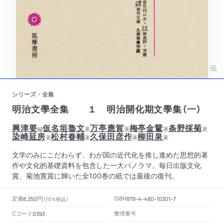
シリーズ・全集
明治文學全集 １ 明治開化期文學集（一）
興津要
仮名垣魯文
万亭應賀
梅亭金鵞
条野採菊
編
著
著
著
著
染崎延房
松村春輔
久保田彦作
柳田泉
著
著
著
著
文学のみにこだわらず、わが国の近代化を推し進めた思想的著
作や文化的基礎資料を包含した一大パノラマ。毎日出版文化
賞、菊池寛賞に輝いた全100巻の紙では最後の復刊。
円
定価
ISBN
8,250
（10％税込）
978-4-480-10301-7
Cコード
整理番号
0393