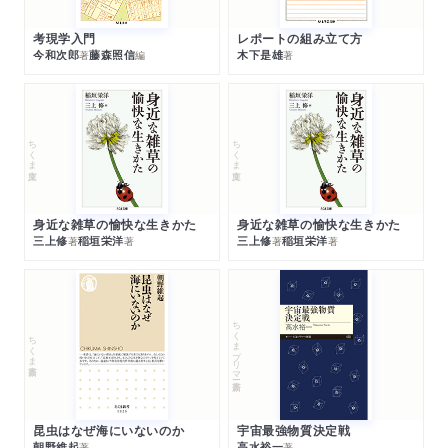
考現学入門
レポートの組み立て方
今和次郎
藤森照信
木下是雄
著
編
著
ちくま文庫
ちくま文庫
身近な雑草の愉快な生きかた
身近な雑草の愉快な生きかた
三上修
稲垣栄洋
三上修
稲垣栄洋
著
著
著
著
ちくまプリマー新書
ちくま新書
昆虫はなぜ海にいないのか
宇宙最強物質決定戦
朝野維起
高水裕一
著
著