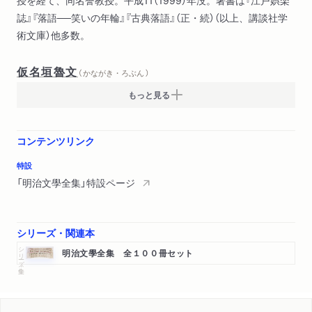
誌』『落語──笑いの年輪』『古典落語』（正・続）（以上、講談社学
術文庫）他多数。
仮名垣魯文
（ かながき・ろぶん ）
もっと見る
コンテンツリンク
特設
「明治文學全集」特設ページ
シリーズ・関連本
シリーズ・全集
明治文學全集 全１００冊セット