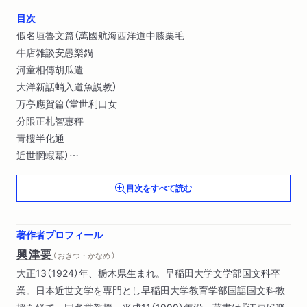
目次
假名垣魯文篇（萬國航海西洋道中膝栗毛
牛店雜談安愚樂鍋
河童相傳胡瓜遣
大洋新話蛸入道魚説教）
万亭應賀篇（當世利口女
分限正札智惠秤
青樓半化通
近世惘蝦蟇）
梅亭金鵞篇（寄笑新聞）
目次をすべて読む
條野採菊・染崎延房篇（近世紀聞（抄））
松村春輔篇（開明小説春雨文庫）
久保田彦作篇（鳥追阿松海上新話）
著作者プロフィール
明治新政府文藝政策の一端（柳田泉）
興津要
（ おきつ・かなめ ）
幕末開化期文學研究（興津要）
大正13（1924）年、栃木県生まれ。早稲田大学文学部国文科卒
解題（興津要）
業。日本近世文学を専門とし早稲田大学教育学部国語国文科教
略歴（興津要編）
授を経て、同名誉教授。平成11（1999）年没。著書は『江戸娯楽