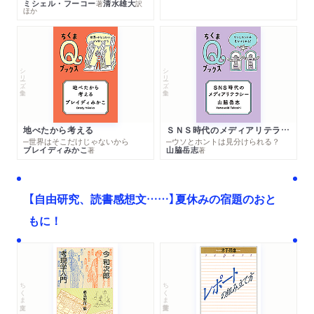
ミシェル・フーコー
清水雄大
著
訳
ほか
シリーズ・全集
シリーズ・全集
地べたから考える
ＳＮＳ時代のメディアリテラシー
─世界はそこだけじゃないから
─ウソとホントは見分けられる？
ブレイディみかこ
山脇岳志
著
著
【自由研究、読書感想文……】夏休みの宿題のおと
もに！
ちくま文庫
ちくま学芸文庫