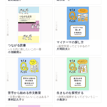
ちくまプリマー新書
シリーズ・全集
マイテーマの探し方
つながる読書
─探究学習ってどうやるの？
片岡則夫
著
─１０代に推したいこの一冊
小池陽慈
編
シリーズ・全集
シリーズ・全集
苦手から始める作文教室
生きものを探究する
─文章が書けたらいいことはある？
─自然を観察するってどういうこと？
津村記久子
小島渉
著
著