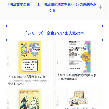
『明治文學全集 １ 明治開化期文學集（一）』の感想をお
くる
「シリーズ・全集」でいま人気の本
シリーズ・全集
シリーズ・全集
「リベラル国際秩序の揺らぎ」再考 年報政治学２０２６‐Ⅰ
ＡＩにはない「思考力」の身につけ方
日本政治学会
編
─ことばの学びはなぜ大切なのか？
今井むつみ
著
シリーズ・全集
シリーズ・全集