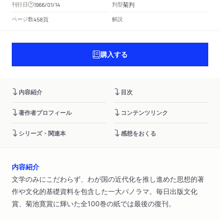
菊判
刊行日
判型
1966/01/14
頁
ページ数
解説
458
購入する
内容紹介
目次
著作者プロフィール
コンテンツリンク
シリーズ・関連本
感想をおくる
内容紹介
文学のみにこだわらず、わが国の近代化を推し進めた思想的著
作や文化的基礎資料を包含した一大パノラマ。毎日出版文化
賞、菊池寛賞に輝いた全100巻の紙では最後の復刊。