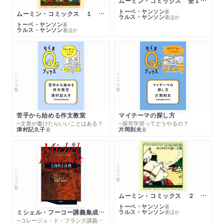
ムーミン・コミックス 全１４巻セット
トーベ・ヤンソン
著
ムーミン・コミックス １ 黄金のしっぽ
ラルス・ヤンソン
著
ほか
トーベ・ヤンソン
著
ラルス・ヤンソン
著
ほか
シリーズ・全集
シリーズ・全集
苦手から始める作文教室
マイテーマの探し方
─文章が書けたらいいことはある？
─探究学習ってどうやるの？
津村記久子
片岡則夫
著
著
シリーズ・全集
シリーズ・全集
ムーミン・コミックス ２ あこがれの遠い土地
トーベ・ヤンソン
著
ミシェル・フーコー講義集成１０ 主体性と真理
ラルス・ヤンソン
著
ほか
─コレージュ・ド・フランス講義１９８０－１９８１年度