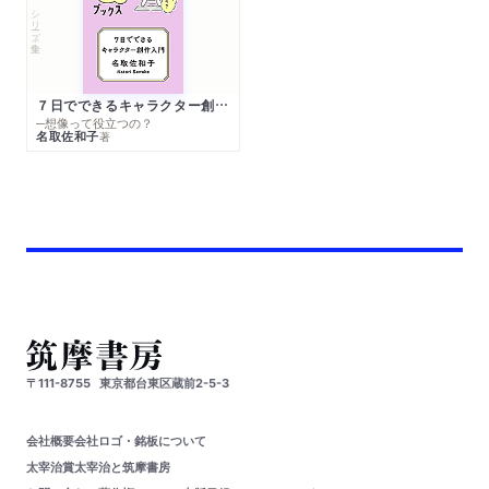
シリーズ・全集
７日でできるキャラクター創作入門
─想像って役立つの？
名取佐和子
著
〒111-8755
東京都台東区蔵前2-5-3
会社概要
会社ロゴ・銘板について
太宰治賞
太宰治と筑摩書房