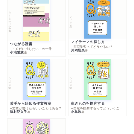
ちくまプリマー新書
シリーズ・全集
マイテーマの探し方
つながる読書
─探究学習ってどうやるの？
─１０代に推したいこの一冊
片岡則夫
著
小池陽慈
編
シリーズ・全集
シリーズ・全集
苦手から始める作文教室
生きものを探究する
─文章が書けたらいいことはある？
─自然を観察するってどういうこと？
津村記久子
小島渉
著
著