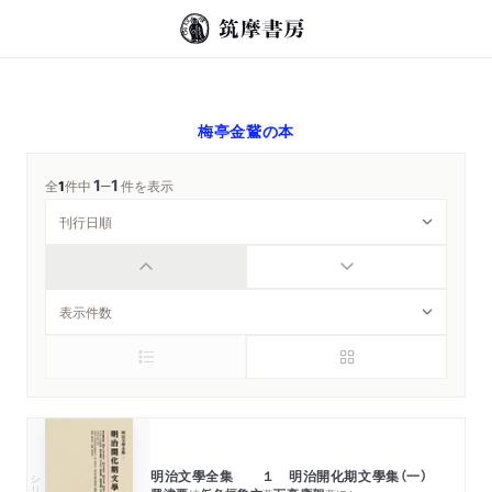
梅亭金鵞
の本
1
1
─
全
1
件中
件を表示
明治文學全集 １ 明治開化期文學集（一）
シリーズ・全集