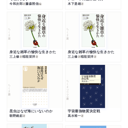
今和次郎
藤森照信
木下是雄
著
編
著
ちくま文庫
ちくま文庫
身近な雑草の愉快な生きかた
身近な雑草の愉快な生きかた
三上修
稲垣栄洋
三上修
稲垣栄洋
著
著
著
著
ちくまプリマー新書
ちくま新書
昆虫はなぜ海にいないのか
宇宙最強物質決定戦
朝野維起
高水裕一
著
著