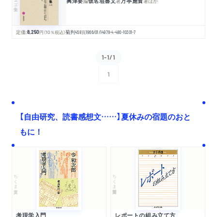
興津要
仮名垣魯文
万亭應賀
編
著
著
ほか
定価:
8,250
円
（10％税込）
菊判
458
頁
1966/01/14
978-4-480-10301-7
1-1/1
1
次へ
【自由研究、読書感想文……】夏休みの宿題のおと
もに！
ちくま文庫
ちくま学芸文庫
考現学入門
レポートの組み立て方