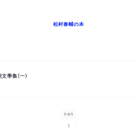
松村春輔
の本
文學集（一）
1-1/1
1