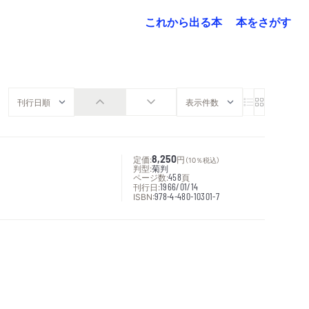
これから出る本
本をさがす
定価:
8,250
円
（10％税込）
判型:
菊判
ページ数:
458
頁
刊行日:
1966/01/14
ISBN:
978-4-480-10301-7
次へ