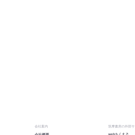
会社案内
筑摩書房の外部サ
webちくま
会社概要