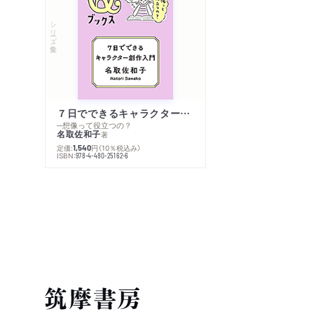
シリーズ・全集
７日でできるキャラクター創作入門
─想像って役立つの？
名取佐和子
著
定価:
円
（10％税込み）
1,540
ISBN:
978-4-480-25162-6