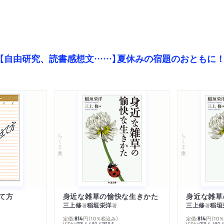
【自由研究、読書感想文……】夏休みの宿題のおともに
ちくま文庫
ちくま文庫
て方
身近な雑草の愉快な生きかた
身近な雑草
三上修
稲垣栄洋
三上修
稲垣
著
著
著
定価:
円
（10％税込み）
定価:
円
（10
814
814
ISBN:
ISBN:
978-4-480-42819-6
978-4-480-