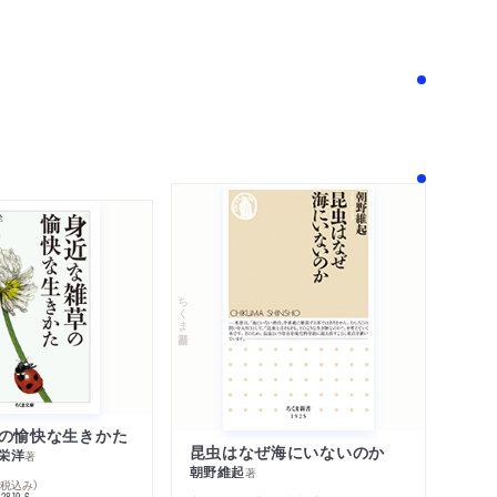
！
ちくま新書
の愉快な生きかた
昆虫はなぜ海にいないのか
栄洋
著
朝野維起
著
％税込み）
42819-6