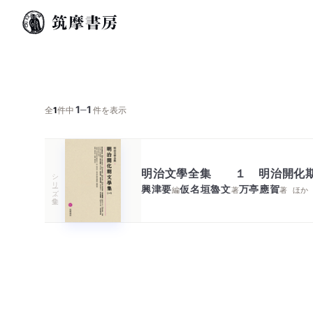
1
1
─
全
1
件中
件を表示
明治文學全集 １ 明治開化期
シリーズ・全集
興津要
仮名垣魯文
万亭應賀
編
著
著
ほか