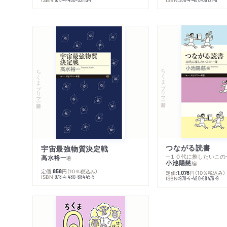
ちくまプリマー新書
ちくまプリマー新書
つながる読書
宇宙最強物質決定戦
─１０代に推したいこの
高水裕一
著
小池陽慈
編
定価:
円
（10％税込み）
858
定価:
円
（10％税込み）
1,078
ISBN:
978-4-480-68445-5
ISBN:
978-4-480-68476-9