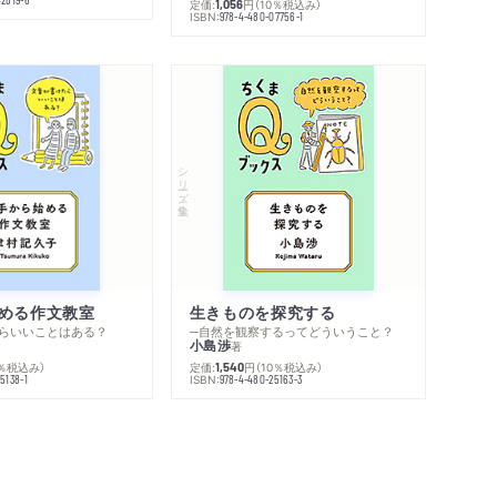
定価:
円
（10％税込み）
1,056
ISBN:
978-4-480-07756-1
シリーズ・全集
める作文教室
生きものを探究する
らいいことはある？
─自然を観察するってどういうこと？
小島渉
著
0％税込み）
定価:
円
（10％税込み）
1,540
ISBN:
5138-1
978-4-480-25163-3