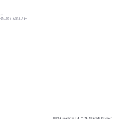
シー
確保に関する基本方針
© Chikumashobo Ltd.
2024
All Rights Reserved.