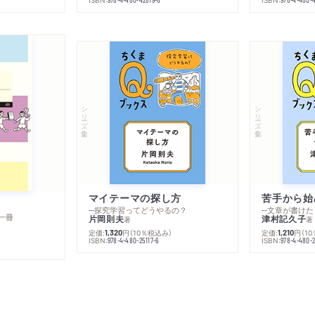
シリーズ・全集
シリーズ・全集
マイテーマの探し方
苦手から始
─探究学習ってどうやるの？
─文章が書けた
一冊
片岡則夫
津村記久子
著
著
定価:
円
（10％税込み）
定価:
円
（1
1,320
1,210
ISBN:
ISBN:
978-4-480-25117-6
978-4-480-2