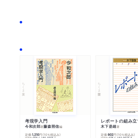
ちくま文庫
ちくま学芸文庫
考現学入門
レポートの組み立
今和次郎
藤森照信
木下是雄
著
編
著
定価:
円
（10％税込み）
定価:
円
（10％税込み）
1,210
902
ISBN:
ISBN:
978-4-480-02115-1
978-4-480-08121-6