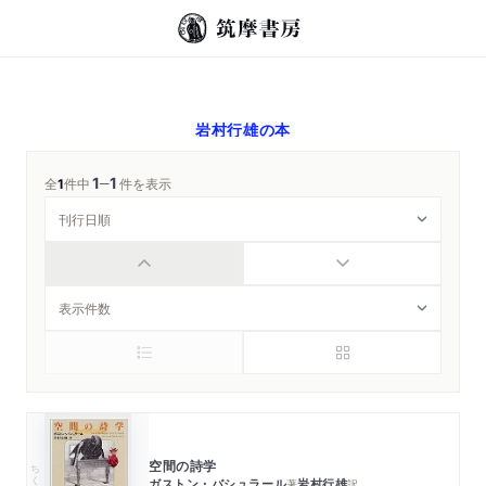
岩村行雄
の本
1
1
─
全
1
件中
件を表示
空間の詩学
ちくま学芸文庫
ガストン・バシュラール
岩村行雄
著
訳