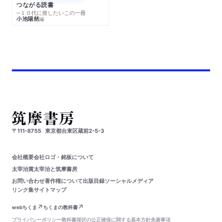
つながる読書
─１０代に推したいこの一冊
小池陽慈
編
〒111-8755
東京都台東区蔵前2-5-3
会社概要
会社ロゴ・銘板について
太宰治賞
太宰治と筑摩書房
お問い合わせ
著作権について
出版目録
ソーシャルメディア
リンク集
サイトマップ
webちくま
ちくまの教科書
プライバシーポリシー
教科書採択の公正確保に関する基本方針
免責事項