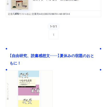
定価:
1,870
円
（10％税込）
文庫判
448
頁
2002/10/09
978-4-480-08724-9
1-1/1
1
次へ
【自由研究、読書感想文……】夏休みの宿題のおと
もに！
ちくまプリマー新書