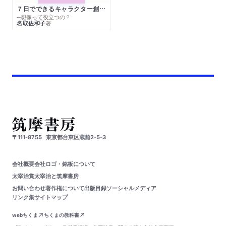
７日でできるキャラクター創作入門
─想像って役立つの？
名取佐和子
著
〒111-8755
東京都台東区蔵前2-5-3
会社概要
会社ロゴ・銘板について
太宰治賞
太宰治と筑摩書房
お問い合わせ
著作権について
出版目録
ソーシャルメディア
リンク集
サイトマップ
webちくま
ちくまの教科書