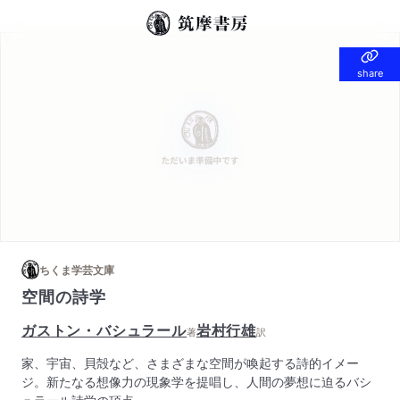
share
share
ちくま学芸文庫
空間の詩学
ガストン・バシュラール
岩村行雄
著
訳
家、宇宙、貝殻など、さまざまな空間が喚起する詩的イメー
ジ。新たなる想像力の現象学を提唱し、人間の夢想に迫るバシ
ュラール詩学の頂点。