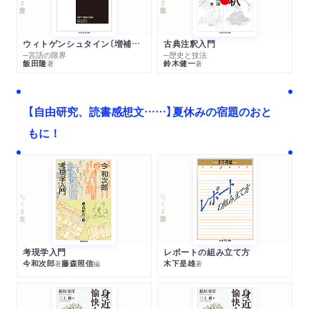
ウィトゲンシュタイン〔増補新版〕
古典注釈入門
─言語の限界
─歴史と技法
飯田隆
鈴木健一
著
著
【自由研究、読書感想文……】夏休みの宿題のおと
もに！
ちくま文庫
ちくま学芸文庫
考現学入門
レポートの組み立て方
今和次郎
藤森照信
木下是雄
著
編
著