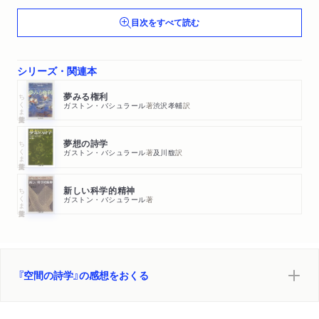
第９章 外部と内部の弁証法
目次をすべて読む
第１０章 円の現象学
シリーズ・関連本
ちくま学芸文庫
夢みる権利
ガストン・バシュラール
著
渋沢孝輔
訳
ちくま学芸文庫
夢想の詩学
ガストン・バシュラール
著
及川馥
訳
ちくま学芸文庫
新しい科学的精神
ガストン・バシュラール
著
『空間の詩学』の感想をおくる