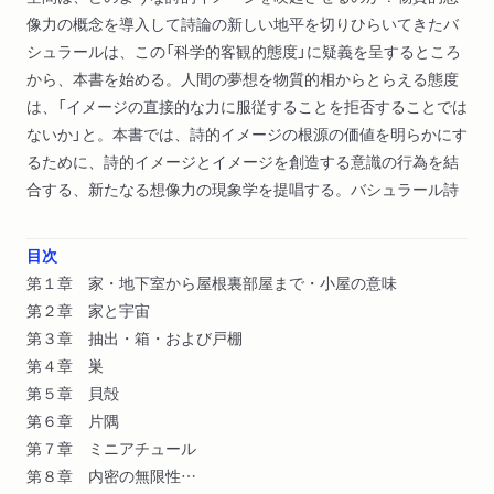
像力の概念を導入して詩論の新しい地平を切りひらいてきたバ
シュラールは、この「科学的客観的態度」に疑義を呈するところ
から、本書を始める。人間の夢想を物質的相からとらえる態度
は、「イメージの直接的な力に服従することを拒否することでは
ないか」と。本書では、詩的イメージの根源の価値を明らかにす
るために、詩的イメージとイメージを創造する意識の行為を結
合する、新たなる想像力の現象学を提唱する。バシュラール詩
目次
第１章 家・地下室から屋根裏部屋まで・小屋の意味
第２章 家と宇宙
第３章 抽出・箱・および戸棚
第４章 巣
第５章 貝殻
第６章 片隅
第７章 ミニアチュール
第８章 内密の無限性