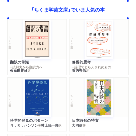
「ちくま学芸文庫」でいま人気の本
ちくま学芸文庫
ちくま学芸文庫
翻訳の常識
修辞的思考
─読解力から翻訳力へ
─論理でとらえきれぬもの
朱牟田夏雄
香西秀信
著
著
ちくま学芸文庫
ちくま学芸文庫
科学的発見のパターン
日本詩歌の特質
Ｎ．Ｒ．ハンソン
村上陽一郎
大岡信
著
訳
著