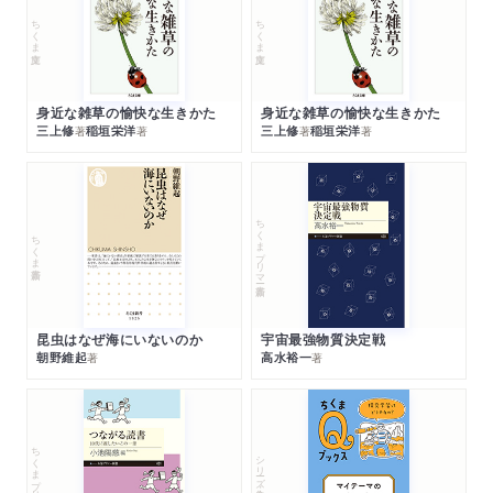
ちくま文庫
ちくま文庫
身近な雑草の愉快な生きかた
身近な雑草の愉快な生きかた
三上修
稲垣栄洋
三上修
稲垣栄洋
著
著
著
著
ちくまプリマー新書
ちくま新書
昆虫はなぜ海にいないのか
宇宙最強物質決定戦
朝野維起
高水裕一
著
著
ちくまプリマー新書
シリーズ・全集