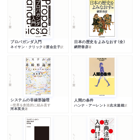
ちくま学芸文庫
ちくま学芸文庫
プロパガンダ入門
日本の歴史をよみなおす（全）
ネイサン・クリック
渡会圭子
網野善彦
著
訳
著
ちくま学芸文庫
ちくま学芸文庫
システムの非線形論理
人間の条件
─世界を創造的に組み直す
ハンナ・アーレント
志水速雄
著
訳
河本英夫
著
ちくま学芸文庫
ちくま学芸文庫