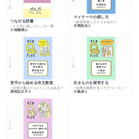
マイテーマの探し方
つながる読書
─探究学習ってどうやるの？
片岡則夫
著
─１０代に推したいこの一冊
小池陽慈
編
シリーズ・全集
シリーズ・全集
苦手から始める作文教室
生きものを探究する
─文章が書けたらいいことはある？
─自然を観察するってどういうこと？
津村記久子
小島渉
著
著
シリーズ・全集