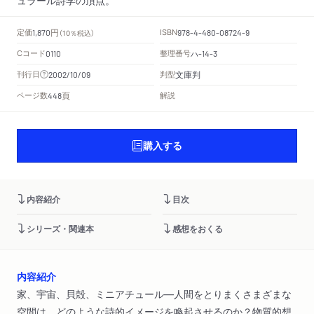
円
定価
ISBN
1,870
（10％税込）
978-4-480-08724-9
Cコード
整理番号
ハ
0110
-14-3
文庫判
刊行日
判型
2002/10/09
頁
ページ数
解説
448
購入する
内容紹介
目次
シリーズ・関連本
感想をおくる
内容紹介
家、宇宙、貝殻、ミニアチュール―人間をとりまくさまざまな
空間は、どのような詩的イメージを喚起させるのか？物質的想