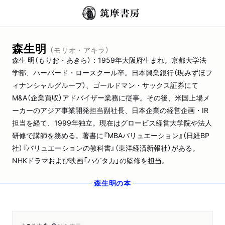
森生明
（モリオ・アキラ）
森生 明（もりお・あきら）：1959年大阪府生まれ。京都大学法
学部、ハーバード・ロースクール卒。日本興業銀行（現みずほフ
ィナンシャルグループ）、ゴールドマン・サックス証券にて
M&A（企業買収）アドバイザー業務に従事。その後、米国上場メ
ーカーのアジア事業開発担当副社長、日本企業の経営企画・IR
担当を経て、1999年独立。現在はグロービス経営大学院や法人
研修で講師を務める。著書に『MBAバリュエーション』（日経BP
社）『バリュエーションの教科書』（東洋経済新報社）がある。
NHKドラマおよび映画「ハゲタカ」の監修を担当。
森生明
の本