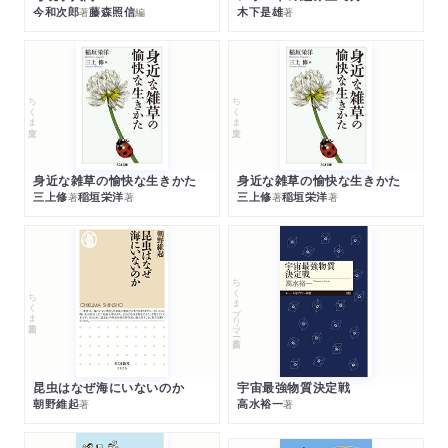
今和次郎
藤森照信
木下是雄
著
編
著
ちくま文庫
ちくま文庫
身近な雑草の愉快な生きかた
身近な雑草の愉快な生きかた
三上修
稲垣栄洋
三上修
稲垣栄洋
著
著
著
著
ちくまプリマー新書
ちくま新書
昆虫はなぜ海にいないのか
宇宙最強物質決定戦
朝野維起
高水裕一
著
著