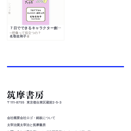
シリーズ・全集
７日でできるキャラクター創作入門
─想像って役立つの？
名取佐和子
著
〒111-8755
東京都台東区蔵前2-5-3
会社概要
会社ロゴ・銘板について
太宰治賞
太宰治と筑摩書房