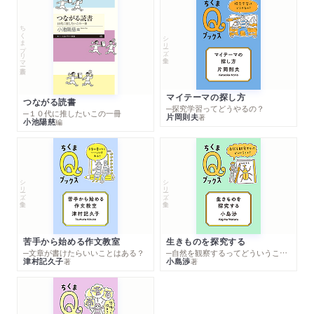
ちくまプリマー新書
シリーズ・全集
マイテーマの探し方
つながる読書
─探究学習ってどうやるの？
─１０代に推したいこの一冊
片岡則夫
著
小池陽慈
編
シリーズ・全集
シリーズ・全集
苦手から始める作文教室
生きものを探究する
─文章が書けたらいいことはある？
─自然を観察するってどういうこと？
津村記久子
小島渉
著
著