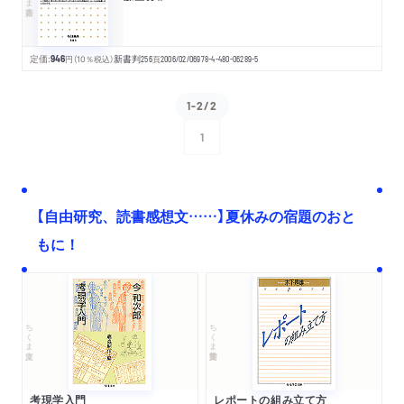
定価:
946
円
（10％税込）
新書判
256
頁
2006/02/06
978-4-480-06289-5
1-2/2
1
次へ
【自由研究、読書感想文……】夏休みの宿題のおと
もに！
ちくま文庫
ちくま学芸文庫
考現学入門
レポートの組み立て方