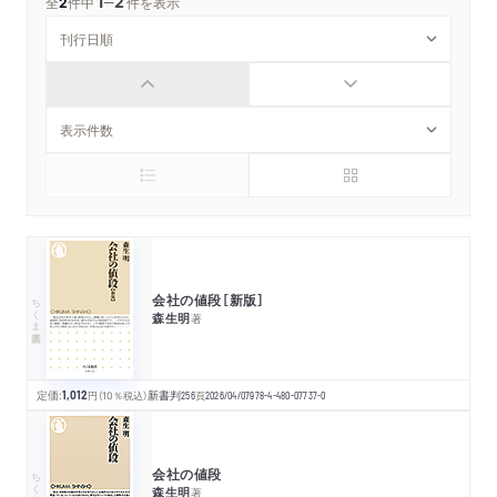
1
2
─
全
2
件中
件を表示
会社の値段［新版］
ちくま新書
森生明
著
定価:
1,012
円
（10％税込）
新書判
256
頁
2026/04/07
978-4-480-07737-0
会社の値段
ちくま新書
森生明
著